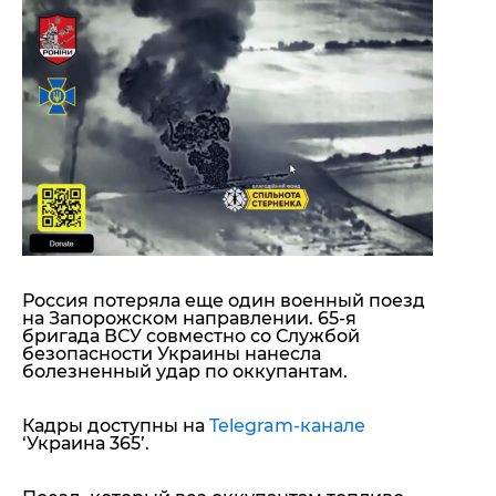
"ДНР"
Помощь проекту
"ЛНР"
Стиль Диалога
Оккупация Крыма
Шоу-биз
Новости Крыма
Культура
Донбасс
Общество
Армия Украины
Пресс-релизы
Авторское
Пресс-релизы
Мнение
Блоги
ИноСМИ
Россия потеряла еще один военный поезд
на Запорожском направлении. 65-я
бригада ВСУ совместно со Службой
безопасности Украины нанесла
болезненный удар по оккупантам.
Кадры доступны на
Telegram-канале
‘Украина 365’.