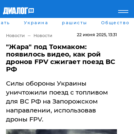
ать
Украина
рашисты
Общество
Главная
Города
Все новости
Донецк
22 июня 2025
, 13:31
Новости
Новости
рассея
Луганск
Мир
Киев
​"Жара" под Токмаком:
Беларусь
Харьков
появилось видео, как рой
Военное обозрение
Днепр
дронов FPV сжигает поезд ВС
Наука и Техника
Львов
РФ
Экономика
Одесса
Мнение
Силы обороны Украины
Блоги
Пресса
уничтожили поезд с топливом
Шоу-биз
для ВС РФ на Запорожском
Здоровье
Украина
направлении, использовав
Спорт
дроны FPV.
Культура
Война на Донбассе и в
Лайф стайл
Крыму
Здоровье