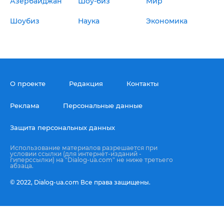
Азербайджан
Шоу-биз
Мир
Шоубиз
Наука
Экономика
О проекте
Редакция
Контакты
Реклама
Персональные данные
Защита персональных данных
Использование материалов разрешается при
условии ссылки (для интернет-изданий -
гиперссылки) на "Dialog-ua.com" не ниже третьего
абзаца.
© 2022,
Dialog-ua.сom
Все права защищены.