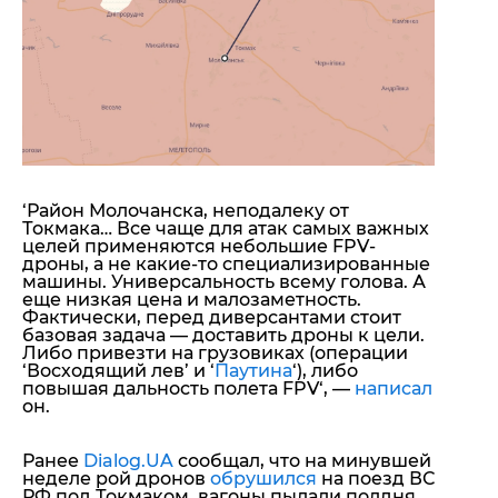
‘
Район Молочанска, неподалеку от
Токмака… Все чаще для атак самых важных
целей применяются небольшие FPV-
дроны, а не какие-то специализированные
машины. Универсальность всему голова. А
еще низкая цена и малозаметность.
Фактически, перед диверсантами стоит
базовая задача — доставить дроны к цели.
Либо привезти на грузовиках (операции
‘Восходящий лев’ и ‘
Паутина
‘), либо
повышая дальность полета FPV
‘, —
написал
он.
Ранее
Dialog.UA
сообщал, что на минувшей
неделе рой дронов
обрушился
на поезд ВС
РФ под Токмаком, вагоны пылали полдня.