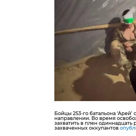
Блоги
Пресса
Шоу-биз
Здоровье
Украина
Спорт
Культура
Бойцы 253-го батальона ‘Арей’
направлении. Во время освобо
захватить в плен одиннадцать 
захваченных оккупантов
опубл