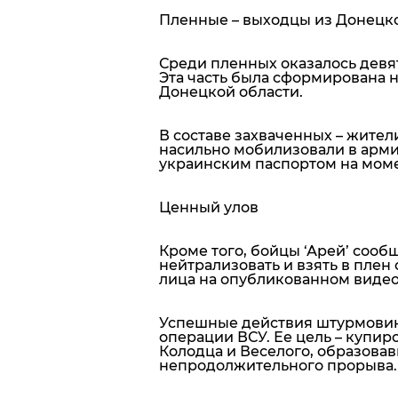
Пленные – выходцы из Донецк
Среди пленных оказалось девят
Эта часть была сформирована 
Донецкой области.
В составе захваченных – жите
насильно мобилизовали в арми
украинским паспортом на моме
Ценный улов
Кроме того, бойцы ‘Арей’ сооб
нейтрализовать и взять в плен
лица на опубликованном видео
Успешные действия штурмовик
операции ВСУ. Ее цель – купир
Колодца и Веселого, образовав
непродолжительного прорыва.