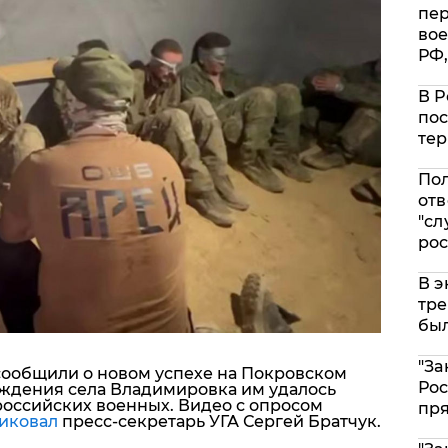
пе
вое
РФ,
В Р
пос
тер
Пол
отв
"сл
рос
В э
тре
был
"За
 сообщили о новом успехе на Покровском
Рос
ждения села Владимировка им удалось
российских военных. Видео с опросом
пр
иковал
пресс-секретарь УГА Сергей Братчук.