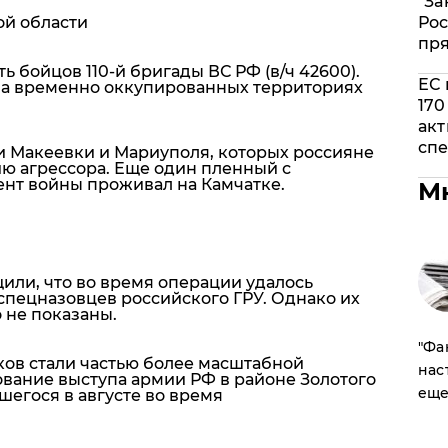
"За
Рос
ой области
пр
ь бойцов 110-й бригады ВС РФ (в/ч 42600).
ЕС 
на временно оккупированных территориях
170
акт
спе
ли Макеевки и Мариуполя
, которых россияне
ю агрессора. Еще один пленный с
нт войны проживал на Камчатке.
М
щили, что во время операции удалось
 спецназовцев российского ГРУ. Однако их
 не показаны.
​"Ф
ов стали частью более масштабной
нас
ование выступа армии РФ в районе Золотого
еще
шегося в августе во время