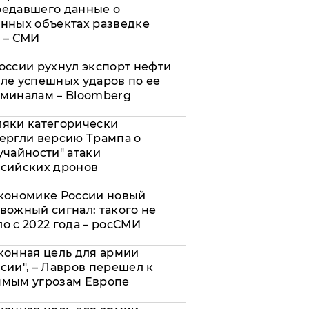
редавшего данные о
нных объектах разведке
 – СМИ
оссии рухнул экспорт нефти
ле успешных ударов по ее
миналам – Bloomberg
яки категорически
ергли версию Трампа о
учайности" атаки
сийских дронов
кономике России новый
вожный сигнал: такого не
о с 2022 года – росСМИ
конная цель для армии
сии", – Лавров перешел к
ямым угрозам Европе