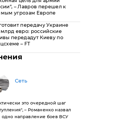
конная цель для армии
сии", – Лавров перешел к
ямым угрозам Европе
готовит передачу Украине
 млрд евро: российские
ивы передадут Киеву по
цсхеме – FT
нения
Сеть
актически это очередной шаг
тупления", – Романенко назвал
 одно направление боев ВСУ