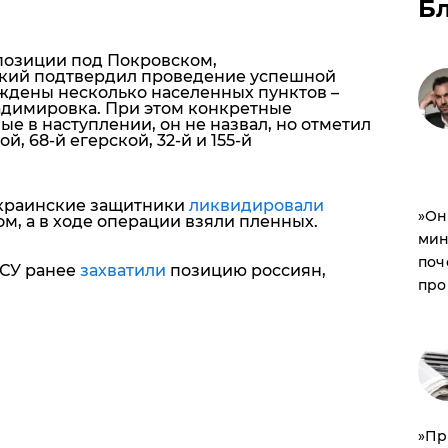
Б
а позиции под Покровском,
кий подтвердил проведение успешной
ождены несколько населенных пунктов –
адимировка. При этом конкретные
е в наступлении, он не назвал, но отметил
, 68-й егерской, 32-й и 155-й
украинские защитники
ликвидировали
​»О
ом, а в ходе операции взяли пленных.
мин
поч
СУ ранее
захватили
позицию россиян,
про
​»П