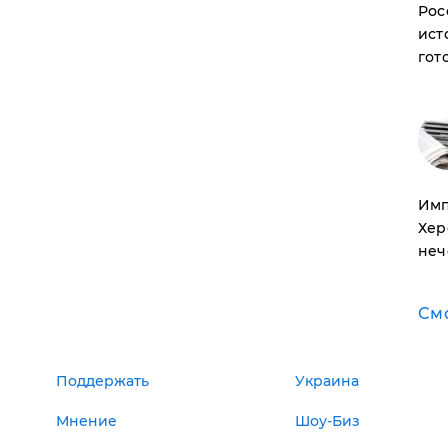
Рос
ист
гот
Имп
Хер
неч
См
Поддержать
Украина
Мнение
Шоу-Биз