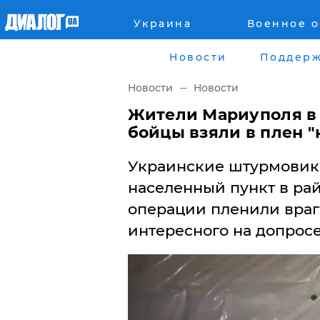
Украина
Военное 
Главная
Города
Новости
Поддерж
Все новости
Донецк
Новости
Новости
рассея
Луганск
Жители Мариуполя в 
бойцы взяли в плен 
Мир
Киев
Украинские штурмовик
Беларусь
Харьков
населенный пункт в рай
операции пленили враг
Военное обозрение
Днепр
интересного на допросе
Наука и Техника
Львов
Экономика
Одесса
Мнение