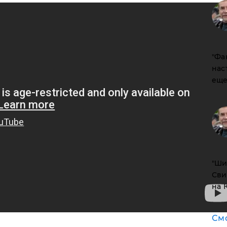
​"Ф
нас
еще
​"Ш
Сви
на 
См