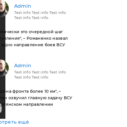
Admin
Test info Test info Test info
Test info Test info
актически это очередной шаг
тупления", – Романенко назвал
 одно направление боев ВСУ
Admin
Test info Test info Test info
Test info Test info
ирина фронта более 10 км", –
тан озвучил главную задачу ВСУ
Купянском направлении
отреть ещё