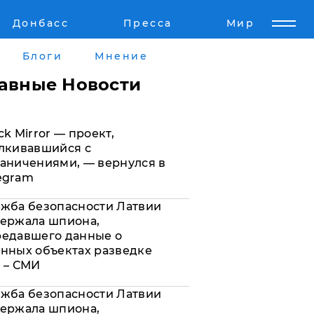
Донбасс
Пресса
Мир
Пресс-релизы
Авторское
Блоги
Мнение
Пресс-релизы
Мнение
лавные Новости
кту
Блоги
ck Mirror — проект,
а
ИноСМИ
лкивавшийся с
аничениями, — вернулся в
egram
жба безопасности Латвии
ержала шпиона,
редавшего данные о
нных объектах разведке
 – СМИ
жба безопасности Латвии
ержала шпиона,