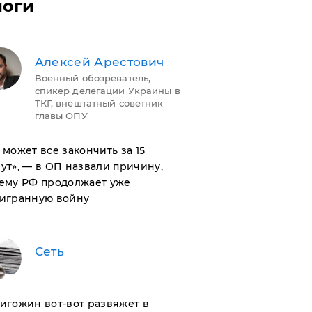
логи
Алексей Арестович
Военный обозреватель,
спикер делегации Украины в
ТКГ, внештатный советник
главы ОПУ
н может все закончить за 15
ут», — в ОП назвали причину,
ему РФ продолжает уже
игранную войну
Сеть
ригожин вот-вот развяжет в