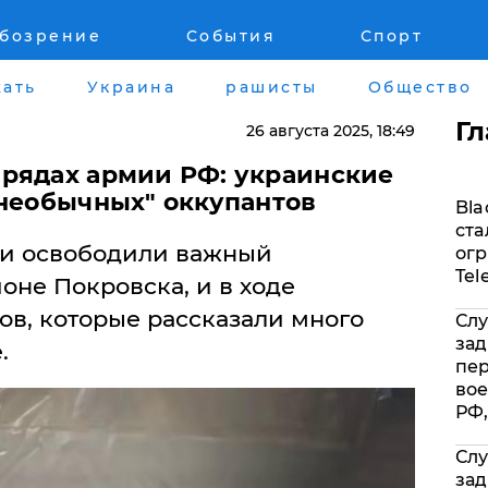
обозрение
События
Спорт
Война на Донбассе и в Крыму
Лайф стайл
ать
Украина
рашисты
Общество
"ДНР"
Здоровье
Г
26 августа 2025
, 18:49
"ЛНР"
Помощь прое
рядах армии РФ: украинские
"необычных" оккупантов
Bla
Оккупация Крыма
Стиль Диалог
ста
и освободили важный
огр
Новости Крыма
Шоу-биз
Tel
оне Покровска, и в ходе
ов, которые рассказали много
Слу
Донбасс
Культура
зад
.
пе
Армия Украины
Общество
вое
РФ,
Слу
зад