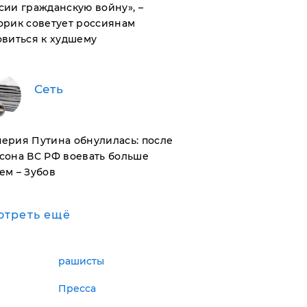
сии гражданскую войну», –
орик советует россиянам
овиться к худшему
Сеть
ерия Путина обнулилась: после
сона ВС РФ воевать больше
ем – Зубов
отреть ещё
рашисты
Пресса