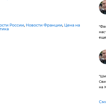
ости России
,
Новости Франции
,
Цена на
​"Ф
тика
нас
еще
​"Ш
Сви
на 
См