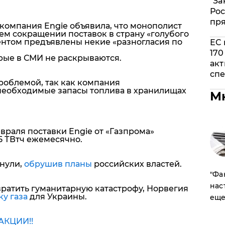
"За
Рос
пр
компания Engie объявила, что монополист
ем сокращении поставок в страну «голубого
ентом предъявлены некие «разногласия по
ЕС 
170
рые в СМИ не раскрываются.
акт
спе
проблемой, так как компания
 необходимые запасы топлива в хранилищах
М
евраля поставки Engie от «Газпрома»
5 ТВтч ежемесячно.
хнули,
обрушив планы
российских властей.
​"Ф
нас
вратить гуманитарную катастрофу, Норвегия
ку газа
для Украины.
еще
КЦИИ!!