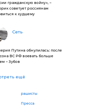
сии гражданскую войну», –
орик советует россиянам
овиться к худшему
Сеть
ерия Путина обнулилась: после
сона ВС РФ воевать больше
ем – Зубов
отреть ещё
рашисты
Пресса