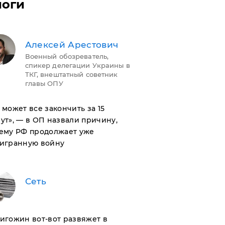
логи
Алексей Арестович
Военный обозреватель,
спикер делегации Украины в
ТКГ, внештатный советник
главы ОПУ
н может все закончить за 15
ут», — в ОП назвали причину,
ему РФ продолжает уже
игранную войну
Сеть
ригожин вот-вот развяжет в