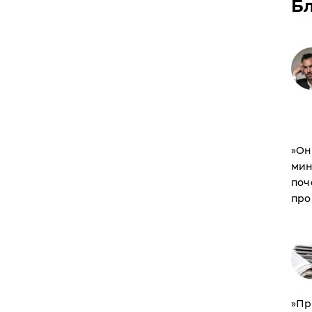
Б
​»О
мин
поч
про
​»П