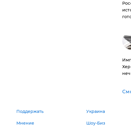
Рос
ист
гот
Имп
Хер
неч
См
Поддержать
Украина
Мнение
Шоу-Биз