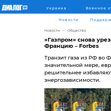
Украина
Военное 
Главная
Города
Новости
Поддерж
Все новости
Донецк
Новости
Общество
рассея
Луганск
​»Газпром» снова уре
Францию – Forbes
Мир
Киев
Транзит газа из РФ во
Беларусь
Харьков
значительной мере, ев
решительнее избавляют
Военное обозрение
Днепр
энергозависимости.
Наука и Техника
Львов
Экономика
Одесса
Мнение