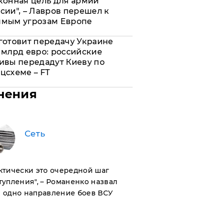
конная цель для армии
сии", – Лавров перешел к
ямым угрозам Европе
готовит передачу Украине
 млрд евро: российские
ивы передадут Киеву по
цсхеме – FT
нения
Сеть
актически это очередной шаг
тупления", – Романенко назвал
 одно направление боев ВСУ