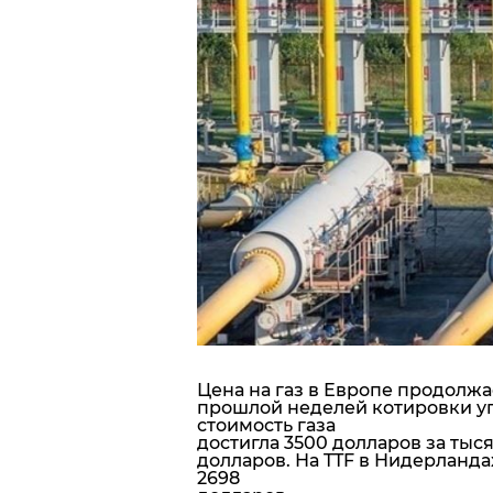
Блоги
Пресса
Шоу-биз
Здоровье
Украина
Спорт
Культура
Цена на газ в Европе продолжа
прошлой неделей котировки упа
стоимость газа
достигла 3500 долларов за тыся
долларов. На TTF в Нидерланда
2698