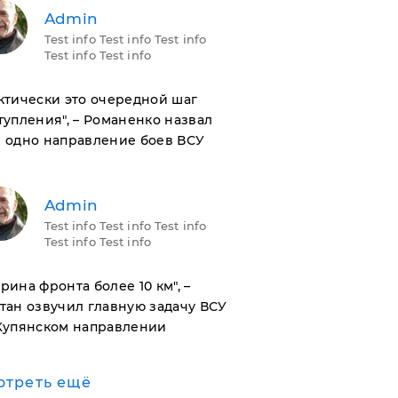
Admin
Test info Test info Test info
Test info Test info
актически это очередной шаг
тупления", – Романенко назвал
 одно направление боев ВСУ
Admin
Test info Test info Test info
Test info Test info
ирина фронта более 10 км", –
тан озвучил главную задачу ВСУ
Купянском направлении
отреть ещё