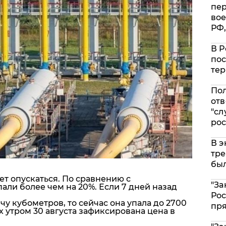
пе
вое
РФ,
В Р
пос
тер
Пол
отв
"сл
рос
В э
тре
был
ет опускаться. По сравнению с
"За
ли более чем на 20%. Если 7 дней назад
Рос
чу кубометров, то сейчас она упала до 2700
пр
х утром 30 августа зафиксирована цена в