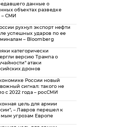
редавшего данные о
нных объектах разведке
 – СМИ
оссии рухнул экспорт нефти
ле успешных ударов по ее
миналам – Bloomberg
яки категорически
ергли версию Трампа о
учайности" атаки
сийских дронов
кономике России новый
вожный сигнал: такого не
о с 2022 года – росСМИ
конная цель для армии
сии", – Лавров перешел к
ямым угрозам Европе