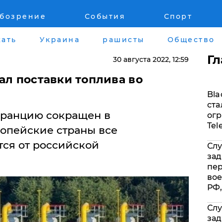
обозрение
События
Спорт
Война на Донбассе и в Крыму
Лайф стайл
ать
Украина
рашисты
Общество
"ДНР"
Здоровье
Г
30 августа 2022
, 12:59
"ЛНР"
Помощь прое
зал поставки топлива во
Bla
Оккупация Крыма
Стиль Диалог
ста
 Францию сокращен в
огр
Новости Крыма
Шоу-биз
Tel
ропейские страны все
ся от российской
Слу
Донбасс
Культура
зад
пе
Армия Украины
Общество
вое
РФ,
Слу
зад