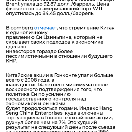
Brent упала до 92,87
долл./баррель. Цена
фьючерсов на американский сорт
WTI
опустилась до 84,45 долл./баррель.
Bloomberg
отмечает
, что стремление Китая
к единоличному
правлению Си Цзиньпина, который не
скрывает своих подходов к экономике,
сделало
инвесторов гораздо более
пессимистичными в отношении будущего
КНР.
Китайские акции в Гонконге упали больше
всего с 2008 года, а
юань достиг 14-летнего минимума после
воскресного подтверждения того, что
политика Си по усилению
государственного контроля над
экономикой и рынками
будет продолжаться годами. Индекс Hang
Seng China Enterprises, куда включены
торгующиеся в Гонконге китайские акции,
рухнул более чем на 7%. Это худший
результат на следующий день после съезда
за период существования индекса с 1994