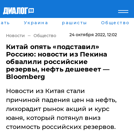
ать
Украина
рашисты
Общество
Главная
Города
Все новости
Донецк
24 октября 2022
, 12:02
Новости
Общество
рассея
Луганск
Мир
Киев
Китай опять «подставил»
Беларусь
Харьков
Россию: новости из Пекина
Военное обозрение
Днепр
обвалили российские
Наука и Техника
Львов
резервы, нефть дешевеет —
Экономика
Одесса
Bloomberg
Мнение
Блоги
Пресса
Новости из Китая стали
Шоу-биз
причиной падения цен на нефть,
Здоровье
Украина
лихорадит рынок акций и курс
Спорт
юаня, который потянул вниз
Культура
стоимость российских резервов.
Война на Донбассе и в
Лайф стайл
Крыму
Здоровье