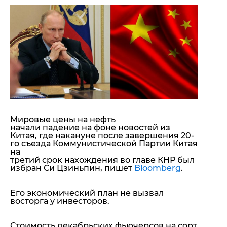
"ДНР"
Помощь проекту
"ЛНР"
Стиль Диалога
Оккупация Крыма
Шоу-биз
Новости Крыма
Культура
Донбасс
Общество
Армия Украины
Пресс-релизы
Авторское
Пресс-релизы
Мнение
Блоги
ИноСМИ
Мировые цены на нефть
начали падение на фоне новостей из
Китая, где накануне после завершения 20-
го съезда Коммунистической Партии Китая
на
третий срок нахождения во главе КНР был
избран Си Цзиньпин, пишет
Bloomberg
.
Его экономический план не вызвал
восторга у инвесторов.
Стоимость декабрьских фьючерсов на сорт