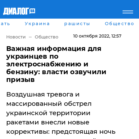
ать
Украина
рашисты
Общество
Главная
Города
Все новости
Донецк
10 октября 2022
, 12:57
Новости
Общество
рассея
Луганск
Мир
Киев
​Важная информация для
Беларусь
Харьков
украинцев по
Военное обозрение
Днепр
электроснабжению и
Наука и Техника
Львов
бензину: власти озвучили
Экономика
Одесса
призыв
Мнение
Блоги
Пресса
Воздушная тревога и
Шоу-биз
массированный обстрел
Здоровье
Украина
украинской территории
Спорт
ракетами внесли новые
Культура
коррективы: предстоящая ночь
Война на Донбассе и в
Лайф стайл
Крыму
Здоровье