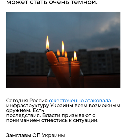
может стать очень темной.
"ДНР"
Помощь проекту
"ЛНР"
Стиль Диалога
Оккупация Крыма
Шоу-биз
Новости Крыма
Культура
Донбасс
Общество
Армия Украины
Пресс-релизы
Авторское
Пресс-релизы
Мнение
Блоги
ИноСМИ
Сегодня Россия
ожесточенно атаковала
инфраструктуру Украины всем возможным
оружием. Есть
последствия. Власти призывают с
пониманием отнестись к ситуации.
Замглавы ОП Украины