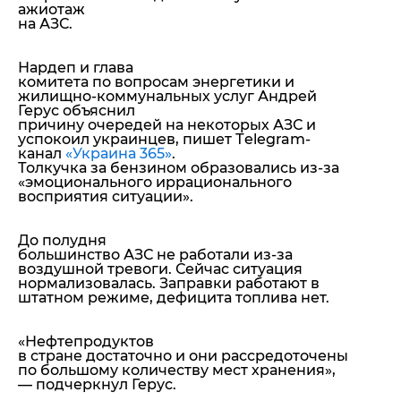
ажиотаж
на АЗС.
Нардеп и глава
комитета по вопросам энергетики и
жилищно-коммунальных услуг Андрей
Герус объяснил
причину очередей на некоторых АЗС и
успокоил украинцев, пишет Тelegram-
канал
«Украина 365»
.
Толкучка за бензином образовались из-за
«эмоционального иррационального
восприятия ситуации».
До полудня
большинство АЗС не работали из-за
воздушной тревоги. Сейчас ситуация
нормализовалась. Заправки работают в
штатном режиме, дефицита топлива нет.
«Нефтепродуктов
в стране достаточно и они рассредоточены
по большому количеству мест хранения»
,
— подчеркнул Герус.