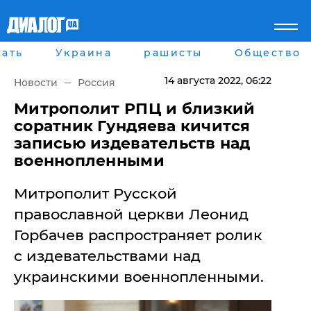
ать
Украина
рашисты
Общество
Главная
Города
Все новости
Донецк
14 августа 2022
, 06:22
Новости
Россия
рассея
Луганск
Мир
Киев
​Митрополит РПЦ и близкий
Беларусь
Харьков
соратник Гундяева кичится
Военное обозрение
Днепр
записью издевательств над
Наука и Техника
Львов
военнопленными
Экономика
Одесса
Мнение
Митрополит Русской
Блоги
Пресса
православной церкви Леонид
Шоу-биз
Горбачев распространяет ролик
Здоровье
Украина
с издевательствами над
Спорт
украинскими военнопленными.
Культура
Война на Донбассе и в
Лайф стайл
Крыму
Здоровье