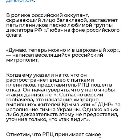
Диалог.UA
.
В ролике российский оккупант,
скрывающий лицо балаклавой, заставляет
петь пленников песню любимой группы
диктатора РФ «Любэ» на фоне российского
флага.
«
Думаю, теперь можно и в церковный хор
«,
— написал веселящийся российский
митрополит.
Когда ему указали на то, что он
распространяет видео с пытками
пленников, представитель РПЦ пошел в
отказ. Он начал уверять, что у него якобы
«таких данных нет». Согласно версии
Горбачева, это наказание «изрядно
выпивших» жителей Крыма или «Л/ДНР» за
исполнение гимна Украины. Однако каких-
либо доказательств этому не предоставил,
уточнив только, что «так видит».
Отметим, что РПЦ принимает самое