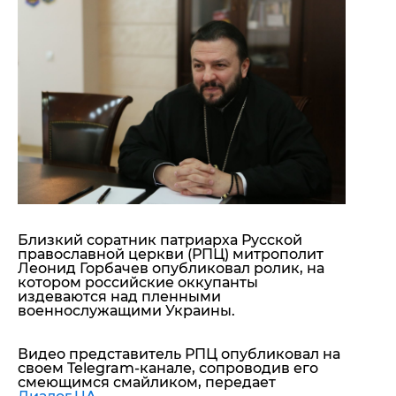
"ДНР"
Помощь проекту
"ЛНР"
Стиль Диалога
Оккупация Крыма
Шоу-биз
Новости Крыма
Культура
Донбасс
Общество
Армия Украины
Пресс-релизы
Авторское
Пресс-релизы
Мнение
Блоги
ИноСМИ
Близкий соратник патриарха Русской
православной церкви (РПЦ) митрополит
Леонид Горбачев опубликовал ролик, на
котором российские оккупанты
издеваются над пленными
военнослужащими Украины.
Видео представитель РПЦ опубликовал на
своем Telegram-канале, сопроводив его
смеющимся смайликом, передает