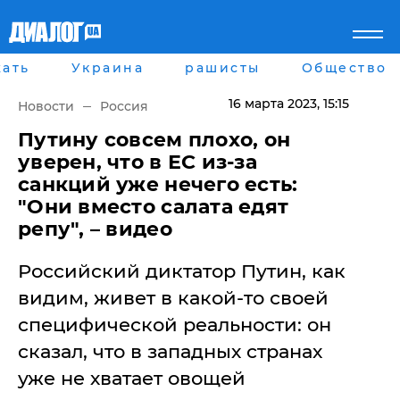
ать
Украина
рашисты
Общество
Главная
Города
Все новости
Донецк
16 марта 2023
, 15:15
Новости
Россия
рассея
Луганск
Мир
Киев
Путину совсем плохо, он
Беларусь
Харьков
уверен, что в ЕС из-за
Военное обозрение
Днепр
санкций уже нечего есть:
Наука и Техника
Львов
"Они вместо салата едят
Экономика
Одесса
репу", – видео
Мнение
Блоги
Пресса
Российский диктатор Путин, как
Шоу-биз
видим, живет в какой-то своей
Здоровье
Украина
специфической реальности: он
Спорт
сказал, что в западных странах
Культура
уже не хватает овощей
Война на Донбассе и в
Лайф стайл
Крыму
Здоровье