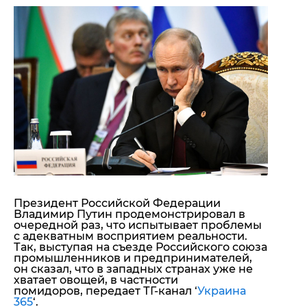
"ДНР"
Помощь проекту
"ЛНР"
Стиль Диалога
Оккупация Крыма
Шоу-биз
Новости Крыма
Культура
Донбасс
Общество
Армия Украины
Пресс-релизы
Авторское
Пресс-релизы
Мнение
Блоги
ИноСМИ
Президент Российской Федерации
Владимир Путин продемонстрировал в
очередной раз, что испытывает проблемы
с адекватным восприятием реальности.
Так, выступая на съезде Российского союза
промышленников и предпринимателей,
он сказал, что в западных странах уже не
хватает овощей, в частности
помидоров, передает ТГ-канал ‘
Украина
365
‘.