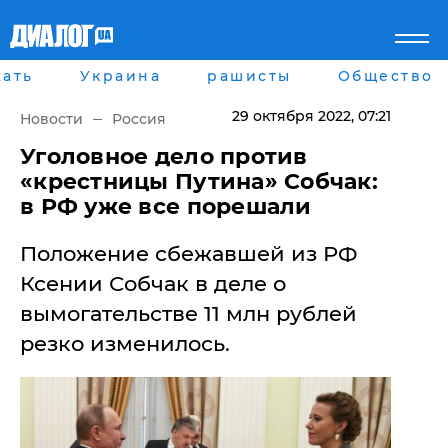
ать
Украина
рашисты
Общество
Главная
Города
Все новости
Донецк
29 октября 2022
, 07:21
Новости
Россия
рассея
Луганск
Мир
Киев
​Уголовное дело против
Беларусь
Харьков
«крестницы Путина» Собчак:
Военное обозрение
Днепр
в РФ уже все порешали
Наука и Техника
Львов
Экономика
Одесса
Положение сбежавшей из РФ
Мнение
Блоги
Ксении Собчак в деле о
Пресса
вымогательстве 11 млн рублей
Шоу-биз
Здоровье
резко изменилось.
Украина
Спорт
Культура
Война на Донбассе и в
Лайф стайл
Крыму
Здоровье