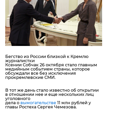
"ДНР"
Помощь проекту
"ЛНР"
Стиль Диалога
Оккупация Крыма
Шоу-биз
Новости Крыма
Культура
Донбасс
Общество
Армия Украины
Пресс-релизы
Авторское
Пресс-релизы
Мнение
Блоги
ИноСМИ
Бегство из России близкой к Кремлю
журналистки
Ксении Собчак 26 октября стало главным
медийным событием страны, которое
обсуждали все без исключения
прокремлевские СМИ.
В тот же день стало известно об открытии
в отношении нее и еще нескольких лиц
уголовного
дела о
вымогательстве
11 млн рублей у
главы Ростеха Сергея Чемезова.