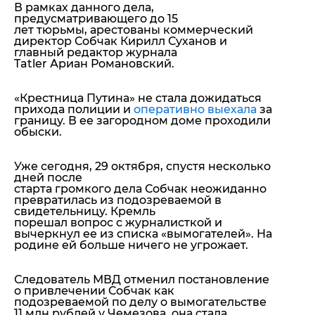
В рамках данного дела,
предусматривающего до 15
лет тюрьмы, арестованы коммерческий
директор Собчак Кирилл Суханов и
главный редактор журнала
Tatler Ариан Романовский.
«Крестница Путина» не стала дожидаться
прихода полиции и
оперативно выехала
за
границу. В ее загородном доме проходили
обыски.
Уже сегодня, 29 октября, спустя несколько
дней после
старта громкого дела Собчак неожиданно
превратилась из подозреваемой в
свидетельницу. Кремль
порешал вопрос с журналисткой и
вычеркнул ее из списка «вымогателей». На
родине ей больше ничего не угрожает.
Следователь МВД отменил постановление
о привлечении Собчак как
подозреваемой по делу о вымогательстве
11 млн рублей у Чемезова, она стала