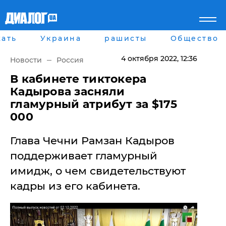
ать
Украина
рашисты
Общество
Главная
Города
Все новости
Донецк
4 октября 2022
, 12:36
Новости
Россия
рассея
Луганск
Мир
Киев
​В кабинете тиктокера
Беларусь
Харьков
Кадырова засняли
Военное обозрение
Днепр
гламурный атрибут за $175
Наука и Техника
Львов
000
Экономика
Одесса
Мнение
Глава Чечни Рамзан Кадыров
Блоги
Пресса
поддерживает гламурный
Шоу-биз
имидж, о чем свидетельствуют
Здоровье
Украина
кадры из его кабинета.
Спорт
Культура
Война на Донбассе и в
Лайф стайл
Крыму
Здоровье