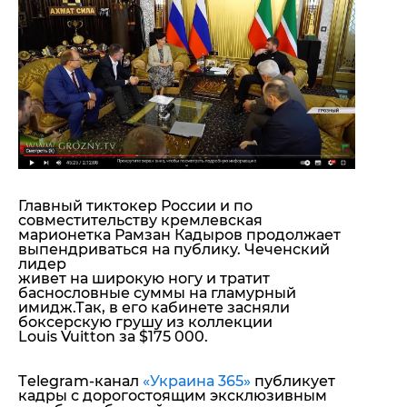
"ДНР"
Помощь проекту
"ЛНР"
Стиль Диалога
Оккупация Крыма
Шоу-биз
Новости Крыма
Культура
Донбасс
Общество
Армия Украины
Пресс-релизы
Авторское
Пресс-релизы
Мнение
Блоги
ИноСМИ
Главный тиктокер России и по
совместительству кремлевская
марионетка Рамзан Кадыров продолжает
выпендриваться на публику. Чеченский
лидер
живет на широкую ногу и тратит
баснословные суммы на гламурный
имидж.Так, в его кабинете засняли
боксерскую грушу из коллекции
Louis Vuitton за $175 000.
Тelegram-канал
«Украина 365»
публикует
кадры с дорогостоящим эксклюзивным