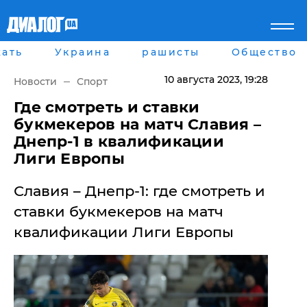
ать
Украина
рашисты
Общество
Главная
Города
Все новости
Донецк
10 августа 2023
, 19:28
Новости
Спорт
рассея
Луганск
Мир
Киев
Где смотреть и ставки
Беларусь
Харьков
букмекеров на матч Славия –
Военное обозрение
Днепр
Днепр-1 в квалификации
Наука и Техника
Львов
Лиги Европы
Экономика
Одесса
Мнение
Славия – Днепр-1: где смотреть и
Блоги
Пресса
ставки букмекеров на матч
Шоу-биз
квалификации Лиги Европы
Здоровье
Украина
Спорт
Культура
Война на Донбассе и в
Лайф стайл
Крыму
Здоровье