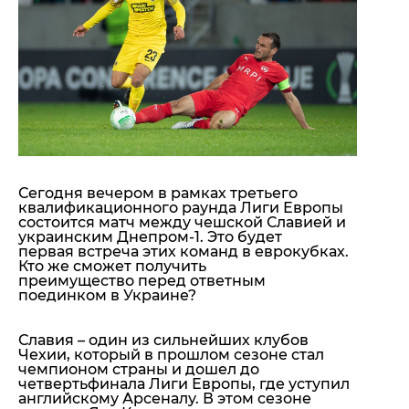
"ДНР"
Помощь проекту
"ЛНР"
Стиль Диалога
Оккупация Крыма
Шоу-биз
Новости Крыма
Культура
Донбасс
Общество
Армия Украины
Пресс-релизы
Авторское
Пресс-релизы
Мнение
Блоги
Сегодня вечером в рамках третьего
ИноСМИ
квалификационного раунда Лиги Европы
состоится матч между чешской Славией и
украинским Днепром-1. Это будет
первая встреча этих команд в еврокубках.
Кто же сможет получить
преимущество перед ответным
поединком в Украине?
Славия – один из сильнейших клубов
Чехии, который в прошлом сезоне стал
чемпионом страны и дошел до
четвертьфинала Лиги Европы, где уступил
английскому Арсеналу. В этом сезоне