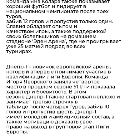
команда Яна Колара также показывает
хороший футбол и лидирует в
национальном чемпионате после трех
туров,
забив 12 голов и пропустив только один.
Славия обладает опытом и
качеством игры, а также поддержкой
своих болельщиков на домашнем
стадионе ‘Эден Арена’, где не проигрывает
уже 25 матчей подряд во всех
турнирах.
Днепр-1 – новичок европейской арены,
который впервые принимает участие в
квалификации Лиги Европы. Команда
Игоря Яворского заняла четвертое
место в прошлом сезоне УПЛ и показала
характер и боевитость. В этом
сезоне Днепр-1 также стартовал неплохо и
занимает третью строчку в
таблице после четырех туров, забив 10
голов и пропустив шесть. Днепр-1
имеет молодой и амбициозный состав, а
также мотивацию доказать свое
право на выход в групповой этап Лиги
Европы.