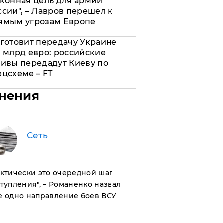
аконная цель для армии
ссии", – Лавров перешел к
ямым угрозам Европе
 готовит передачу Украине
0 млрд евро: российские
тивы передадут Киеву по
ецсхеме – FT
нения
Сеть
актически это очередной шаг
тупления", – Романенко назвал
е одно направление боев ВСУ