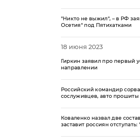
Блоги
"Никто не выжил", – в РФ з
Осетия" под Пятихатками
Пресса
Шоу-биз
18 июня 2023
Здоровье
Гиркин заявил про первый 
направлении
Украина
Российский командир сорва
Спорт
сослуживцев, авто прошиты 
Культура
Коваленко назвал две сост
заставит россиян отступать: 