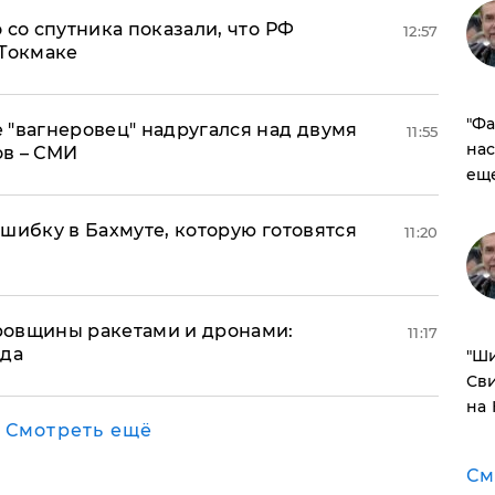
 со спутника показали, что РФ
12:57
 Токмаке
​"Ф
 "вагнеровец" надругался над двумя
11:55
нас
ов – СМИ
ещ
шибку в Бахмуте, которую готовятся
11:20
ровщины ракетами и дронами:
11:17
ода
​"Ш
Сви
на
Смотреть ещё
См