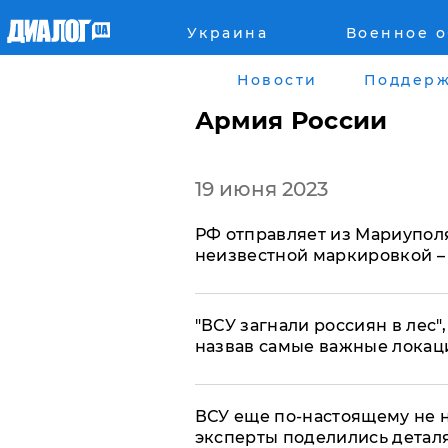
Украина
Военное 
Главная
Города
Новости
Поддерж
Все новости
Донецк
Армия России
рассея
Луганск
19 июня 2023
Мир
Киев
​РФ отправляет из Мариупол
Беларусь
Харьков
неизвестной маркировкой 
Военное обозрение
Днепр
"ВСУ загнали россиян в лес"
Наука и Техника
Львов
назвав самые важные локац
Экономика
Одесса
​ВСУ еще по-настоящему не 
эксперты поделились детал
Мнение