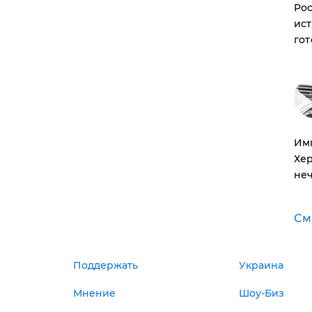
Рос
ист
гот
Им
Хе
неч
См
Поддержать
Украина
Мнение
Шоу-Биз