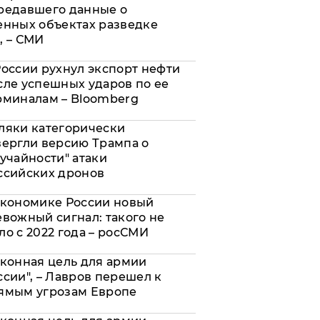
редавшего данные о
енных объектах разведке
, – СМИ
России рухнул экспорт нефти
сле успешных ударов по ее
рминалам – Bloomberg
ляки категорически
вергли версию Трампа о
лучайности" атаки
ссийских дронов
экономике России новый
евожный сигнал: такого не
ло с 2022 года – росСМИ
аконная цель для армии
ссии", – Лавров перешел к
ямым угрозам Европе