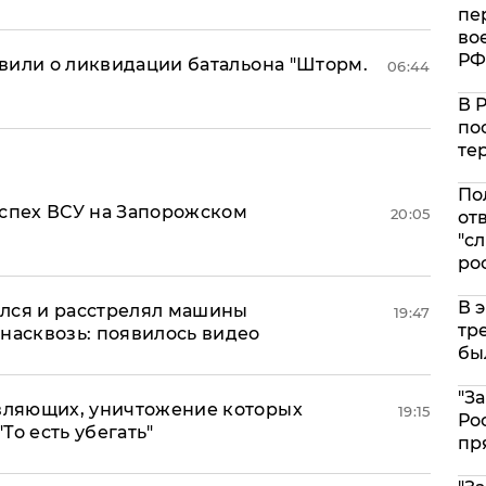
пе
во
РФ
аявили о ликвидации батальона "Шторм.
06:44
В 
по
те
По
успех ВСУ на Запорожском
20:05
от
"с
ро
В 
лся и расстрелял машины
19:47
тр
насквозь: появилось видео
бы
"З
авляющих, уничтожение которых
19:15
Ро
"То есть убегать"
пр