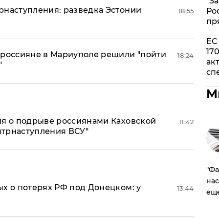
"З
рнаступления: разведка Эстонии
Ро
18:55
У
пр
ЕС
17
 россияне в Мариуполе решили "пойти
18:24
ак
"
сп
М
ля о подрыве россиянами Каховской
11:42
онтрнаступления ВСУ"
​"Ф
нас
х о потерях РФ под Донецком: у
13:44
ещ