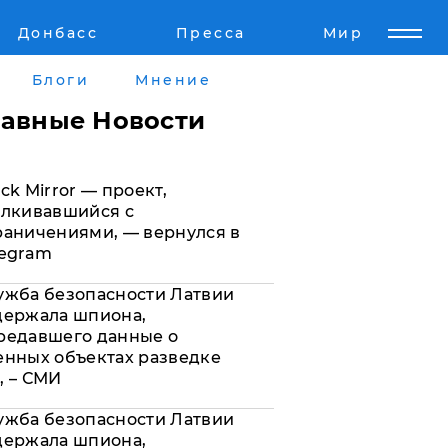
Донбасс
Пресса
Мир
Пресс-релизы
Авторское
Блоги
Мнение
Пресс-релизы
Мнение
лавные Новости
кту
Блоги
ck Mirror — проект,
а
ИноСМИ
алкивавшийся с
раничениями, — вернулся в
legram
ужба безопасности Латвии
держала шпиона,
редавшего данные о
енных объектах разведке
, – СМИ
ужба безопасности Латвии
держала шпиона,