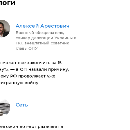
логи
Алексей Арестович
Военный обозреватель,
спикер делегации Украины в
ТКГ, внештатный советник
главы ОПУ
н может все закончить за 15
ут», — в ОП назвали причину,
чему РФ продолжает уже
оигранную войну
Сеть
ригожин вот-вот развяжет в