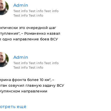
Admin
Test info Test info Test info
Test info Test info
актически это очередной шаг
тупления", – Романенко назвал
е одно направление боев ВСУ
Admin
Test info Test info Test info
Test info Test info
ирина фронта более 10 км", –
тан озвучил главную задачу ВСУ
 Купянском направлении
отреть ещё