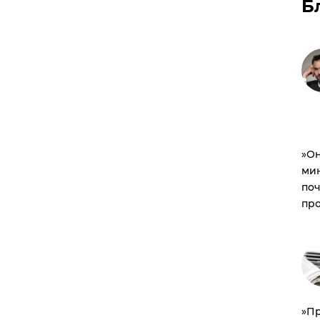
Б
​»О
мин
по
пр
​»П