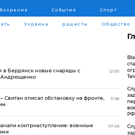
обозрение
События
Спорт
Война на Донбассе и в Крыму
Лайф стайл
ать
Украина
рашисты
Общество
"ДНР"
Здоровье
Г
"ЛНР"
Помощь прое
Bla
Оккупация Крыма
Стиль Диалог
ст
ог
я в Бердянск новые снаряды с
12:00
Новости Крыма
Шоу-биз
Te
– Андрющенко
Сл
Донбасс
Культура
за
, – Свитан описал обстановку на фронте,
11:56
пе
Армия Украины
Общество
ии
во
РФ
начали контрнаступление: военные
07:45
Сл
ями
за