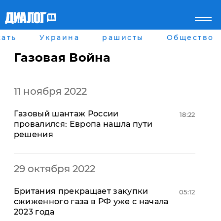
ать
Украина
рашисты
Общество
Главная
Города
Все новости
Донецк
Газовая Война
рассея
Луганск
Мир
Киев
Беларусь
Харьков
11 ноября 2022
Военное обозрение
Днепр
Наука и Техника
Львов
Газовый шантаж России
Экономика
Одесса
18:22
провалился: Европа нашла пути
Мнение
решения
Блоги
Пресса
Шоу-биз
Здоровье
29 октября 2022
Украина
Спорт
Британия прекращает закупки
05:12
Культура
сжиженного газа в РФ уже с начала
Война на Донбассе и в
Лайф стайл
2023 года
Крыму
Здоровье