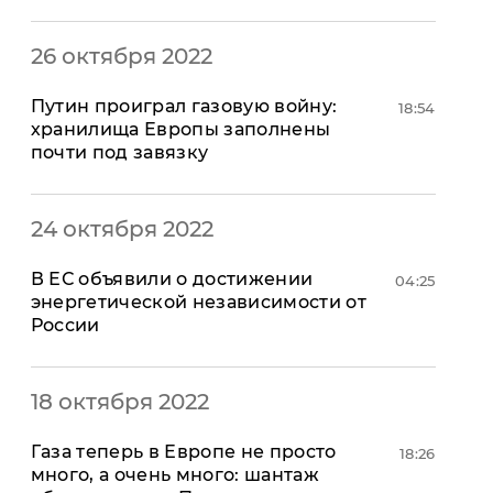
"ДНР"
Помощь проекту
"ЛНР"
Стиль Диалога
26 октября 2022
Оккупация Крыма
Шоу-биз
Новости Крыма
Культура
Путин проиграл газовую войну:
18:54
Донбасс
Общество
хранилища Европы заполнены
Армия Украины
почти под завязку
Пресс-релизы
Авторское
Пресс-релизы
Мнение
Блоги
24 октября 2022
ИноСМИ
В ЕС объявили о достижении
04:25
энергетической независимости от
России
18 октября 2022
​Газа теперь в Европе не просто
18:26
много, а очень много: шантаж