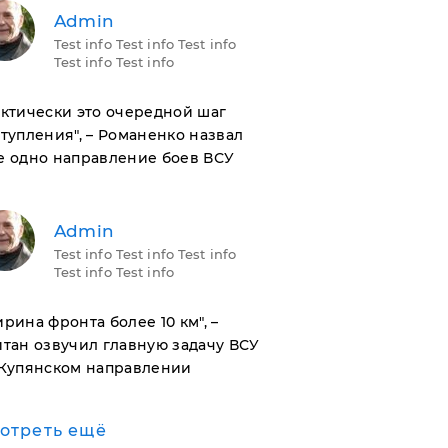
Admin
Test info Test info Test info
Test info Test info
актически это очередной шаг
тупления", – Романенко назвал
е одно направление боев ВСУ
Admin
Test info Test info Test info
Test info Test info
ирина фронта более 10 км", –
тан озвучил главную задачу ВСУ
 Купянском направлении
отреть ещё