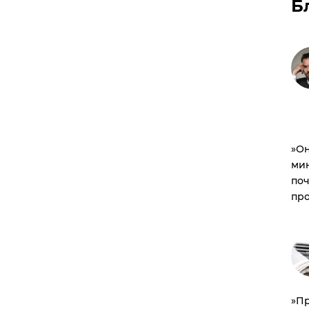
Б
​»О
мин
по
пр
​»П