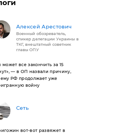
логи
Алексей Арестович
Военный обозреватель,
спикер делегации Украины в
ТКГ, внештатный советник
главы ОПУ
н может все закончить за 15
ут», — в ОП назвали причину,
чему РФ продолжает уже
оигранную войну
Сеть
ригожин вот-вот развяжет в