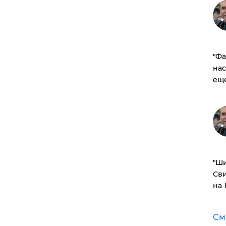
​"Ф
нас
ещ
​"Ш
Сви
на
См