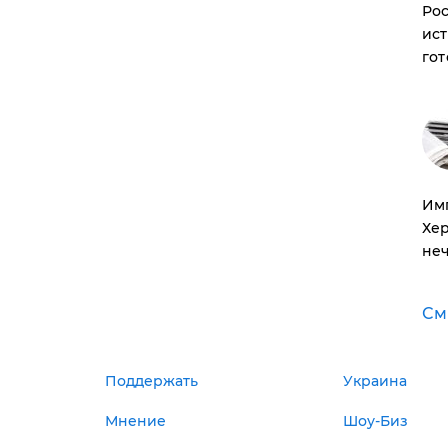
Рос
ист
гот
Им
Хе
неч
См
Поддержать
Украина
Мнение
Шоу-Биз