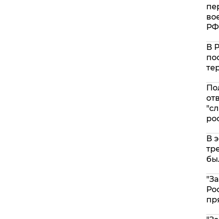
пе
во
РФ
В 
по
те
По
от
"с
ро
В 
тр
бы
"З
Ро
пр