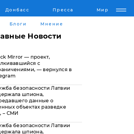
Донбасс
Пресса
Мир
Пресс-релизы
Авторское
Блоги
Мнение
Пресс-релизы
Мнение
лавные Новости
кту
Блоги
ck Mirror — проект,
а
ИноСМИ
алкивавшийся с
раничениями, — вернулся в
legram
ужба безопасности Латвии
держала шпиона,
редавшего данные о
енных объектах разведке
, – СМИ
ужба безопасности Латвии
держала шпиона,