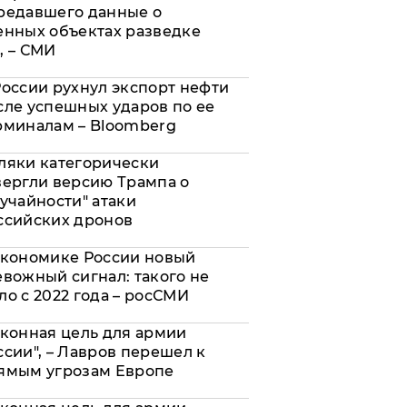
редавшего данные о
енных объектах разведке
, – СМИ
России рухнул экспорт нефти
сле успешных ударов по ее
рминалам – Bloomberg
ляки категорически
вергли версию Трампа о
лучайности" атаки
ссийских дронов
экономике России новый
евожный сигнал: такого не
ло с 2022 года – росСМИ
аконная цель для армии
ссии", – Лавров перешел к
ямым угрозам Европе