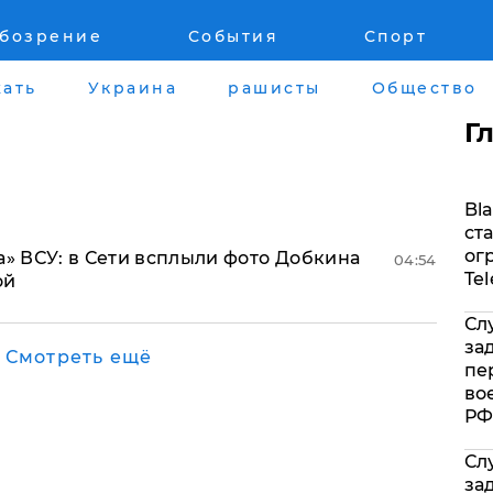
обозрение
События
Спорт
Война на Донбассе и в Крыму
Лайф стайл
ать
Украина
рашисты
Общество
"ДНР"
Здоровье
Г
"ЛНР"
Помощь прое
Bla
Оккупация Крыма
Стиль Диалог
ст
ог
а» ВСУ: в Сети всплыли фото Добкина
04:54
Новости Крыма
Шоу-биз
Te
ой
Сл
Донбасс
Культура
за
Смотреть ещё
пе
Армия Украины
Общество
во
РФ
Сл
за