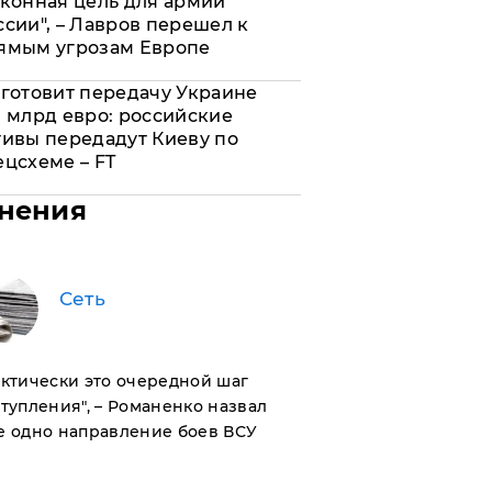
аконная цель для армии
ссии", – Лавров перешел к
ямым угрозам Европе
 готовит передачу Украине
0 млрд евро: российские
тивы передадут Киеву по
ецсхеме – FT
нения
Сеть
актически это очередной шаг
тупления", – Романенко назвал
е одно направление боев ВСУ