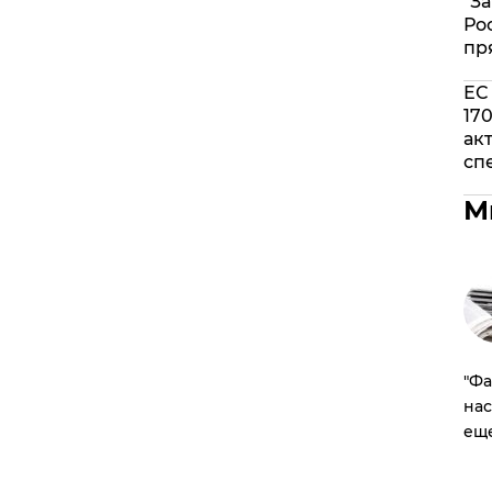
"З
Ро
пр
ЕС
17
ак
сп
М
​"Ф
нас
ещ