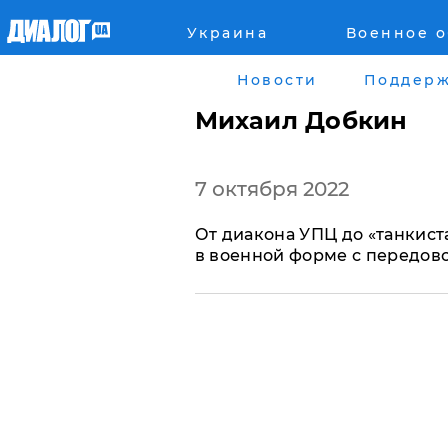
Украина
Военное 
Главная
Города
Новости
Поддерж
Все новости
Донецк
Михаил Добкин
рассея
Луганск
7 октября 2022
Мир
Киев
​От диакона УПЦ до «танкист
Беларусь
Харьков
в военной форме с передов
Военное обозрение
Днепр
Наука и Техника
Львов
Экономика
Одесса
Мнение