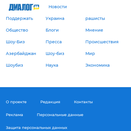
"ДНР"
Помощь проекту
Новости
"ЛНР"
Стиль Диалога
Оккупация Крыма
Поддержать
Украина
рашисты
Шоу-биз
Новости Крыма
Культура
Донбасс
Общество
Блоги
Мнение
Общество
Армия Украины
Пресс-релизы
Авторское
Шоу-Биз
Пресса
Происшествия
Пресс-релизы
Мнение
Азербайджан
Шоу-биз
Мир
Блоги
ИноСМИ
Шоубиз
Наука
Экономика
О проекте
Редакция
Контакты
Реклама
Персональные данные
Защита персональных данных