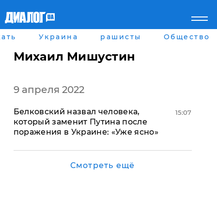
ать
Украина
рашисты
Общество
Главная
Города
Все новости
Донецк
Михаил Мишустин
рассея
Луганск
Мир
Киев
Беларусь
Харьков
9 апреля 2022
Военное обозрение
Днепр
Наука и Техника
Львов
​Белковский назвал человека,
Экономика
Одесса
15:07
который заменит Путина после
Мнение
поражения в Украине: «Уже ясно»
Блоги
Пресса
Шоу-биз
Здоровье
Смотреть ещё
Украина
Спорт
Культура
Война на Донбассе и в
Лайф стайл
Крыму
Здоровье