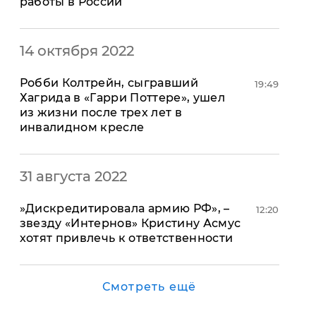
работы в России
"ДНР"
Помощь проекту
"ЛНР"
Стиль Диалога
Оккупация Крыма
Шоу-биз
14 октября 2022
Новости Крыма
Культура
Донбасс
Общество
Робби Колтрейн, сыгравший
19:49
Армия Украины
Хагрида в «Гарри Поттере», ушел
Пресс-релизы
Авторское
из жизни после трех лет в
Пресс-релизы
Мнение
инвалидном кресле
Блоги
ИноСМИ
31 августа 2022
​»Дискредитировала армию РФ», –
12:20
звезду «Интернов» Кристину Асмус
хотят привлечь к ответственности
Смотреть ещё