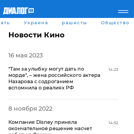
ать
Украина
рашисты
Общество
Главная
Города
Все новости
Донецк
Новости Кино
рассея
Луганск
Мир
Киев
Беларусь
Харьков
16 мая 2023
Военное обозрение
Днепр
Наука и Техника
Львов
"Там за улыбку могут дать по
Экономика
Одесса
14:23
морде", – жена российского актера
Мнение
Назарова с содроганием
Блоги
вспомнила о реалиях РФ
Пресса
Шоу-биз
Здоровье
Украина
8 ноября 2022
Спорт
Культура
Компания Disney приняла
14:52
Война на Донбассе и в
Лайф стайл
окончательное решение насчет
Крыму
Здоровье