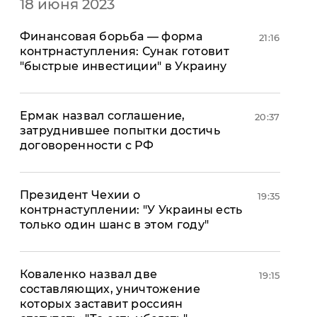
18 июня 2023
"ДНР"
Помощь проекту
"ЛНР"
Стиль Диалога
Финансовая борьба — форма
21:16
Оккупация Крыма
Шоу-биз
контрнаступления: Сунак готовит
Новости Крыма
Культура
"быстрые инвестиции" в Украину
Донбасс
Общество
Армия Украины
Пресс-релизы
Авторское
Ермак назвал соглашение,
20:37
Пресс-релизы
Мнение
затруднившее попытки достичь
Блоги
договоренности с РФ
ИноСМИ
Президент Чехии о
19:35
контрнаступлении: "У Украины есть
только один шанс в этом году"
Коваленко назвал две
19:15
составляющих, уничтожение
которых заставит россиян