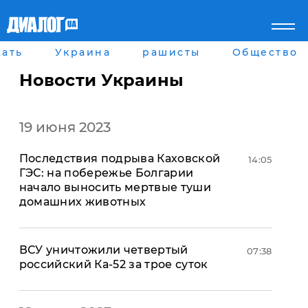
ать
Украина
рашисты
Общество
Главная
Города
Все новости
Донецк
Новости Украины
рассея
Луганск
Мир
Киев
Беларусь
Харьков
19 июня 2023
Военное обозрение
Днепр
Наука и Техника
Львов
Последствия подрыва Каховской
Экономика
Одесса
14:05
ГЭС: на побережье Болгарии
Мнение
начало выносить мертвые туши
Блоги
домашних животных
Пресса
Шоу-биз
Здоровье
Украина
ВСУ уничтожили четвертый
07:38
Спорт
российский Ка-52 за трое суток
Культура
Война на Донбассе и в
Лайф стайл
Крыму
Здоровье