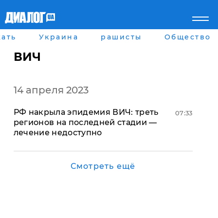
ать
Украина
рашисты
Общество
Главная
Города
Все новости
Донецк
ВИЧ
рассея
Луганск
Мир
Киев
Беларусь
Харьков
14 апреля 2023
Военное обозрение
Днепр
Наука и Техника
Львов
РФ накрыла эпидемия ВИЧ: треть
Экономика
Одесса
07:33
регионов на последней стадии —
Мнение
лечение недоступно
Блоги
Пресса
Шоу-биз
Здоровье
Смотреть ещё
Украина
Спорт
Культура
Война на Донбассе и в
Лайф стайл
Крыму
Здоровье