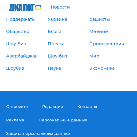
"ДНР"
Помощь проекту
Новости
"ЛНР"
Стиль Диалога
Оккупация Крыма
Поддержать
Украина
рашисты
Шоу-биз
Новости Крыма
Культура
Донбасс
Общество
Блоги
Мнение
Общество
Армия Украины
Пресс-релизы
Авторское
Шоу-Биз
Пресса
Происшествия
Пресс-релизы
Мнение
Азербайджан
Шоу-биз
Мир
Блоги
ИноСМИ
Шоубиз
Наука
Экономика
О проекте
Редакция
Контакты
Реклама
Персональные данные
Защита персональных данных