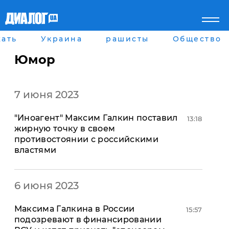
ать
Украина
рашисты
Общество
Главная
Города
Все новости
Донецк
Юмор
рассея
Луганск
Мир
Киев
Беларусь
Харьков
7 июня 2023
Военное обозрение
Днепр
Наука и Техника
Львов
"Иноагент" Максим Галкин поставил
Экономика
Одесса
13:18
жирную точку в своем
Мнение
противостоянии с российскими
Блоги
властями
Пресса
Шоу-биз
Здоровье
Украина
6 июня 2023
Спорт
Культура
Максима Галкина в России
15:57
Война на Донбассе и в
Лайф стайл
подозревают в финансировании
Крыму
Здоровье