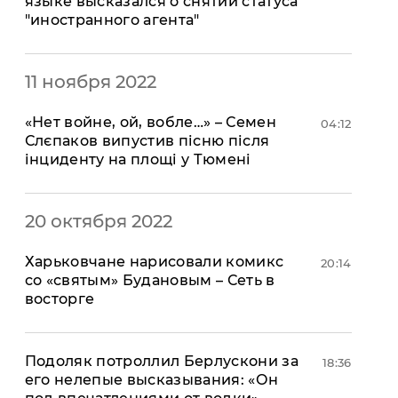
языке высказался о снятии статуса
"иностранного агента"
11 ноября 2022
«Нет войне, ой, вобле…» – Семен
04:12
Слєпаков випустив пісню після
інциденту на площі у Тюмені
20 октября 2022
Харьковчане нарисовали комикс
20:14
со «святым» Будановым – Сеть в
восторге
Подоляк потроллил Берлускони за
18:36
его нелепые высказывания: «Он