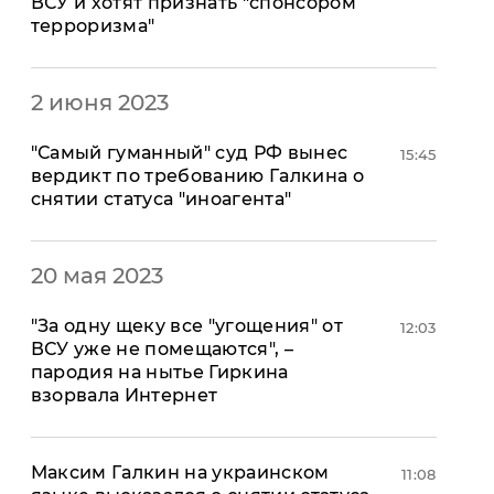
ВСУ и хотят признать "спонсором
"ДНР"
Помощь проекту
терроризма"
"ЛНР"
Стиль Диалога
Оккупация Крыма
Шоу-биз
Новости Крыма
Культура
2 июня 2023
Донбасс
Общество
Армия Украины
"Самый гуманный" суд РФ вынес
15:45
Пресс-релизы
Авторское
вердикт по требованию Галкина о
Пресс-релизы
Мнение
снятии статуса "иноагента"
Блоги
ИноСМИ
20 мая 2023
​"За одну щеку все "угощения" от
12:03
ВСУ уже не помещаются", –
пародия на нытье Гиркина
взорвала Интернет
Максим Галкин на украинском
11:08