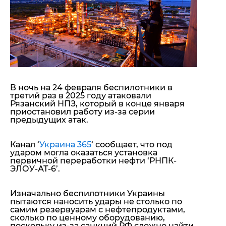
"ДНР"
Помощь проекту
"ЛНР"
Стиль Диалога
Оккупация Крыма
Шоу-биз
Новости Крыма
Культура
Донбасс
Общество
Армия Украины
Пресс-релизы
Авторское
Пресс-релизы
Мнение
В ночь на 24 февраля беспилотники в
третий раз в 2025 году атаковали
Блоги
Рязанский НП
З, который в конце января
ИноСМИ
приостановил работу из-за серии
предыдущих атак.
Канал ‘
Украина 365
‘ сообщает, что под
ударом могла оказаться установка
первичной переработки нефти ‘РНПК-
ЭЛОУ-АТ-6’.
Изначально
беспилотники Украины
пытаются наносить удары не столько по
самим резервуарам с нефтепродуктами,
сколько по ценному оборудованию,
поскольку из-за санкций РФ сложно найти