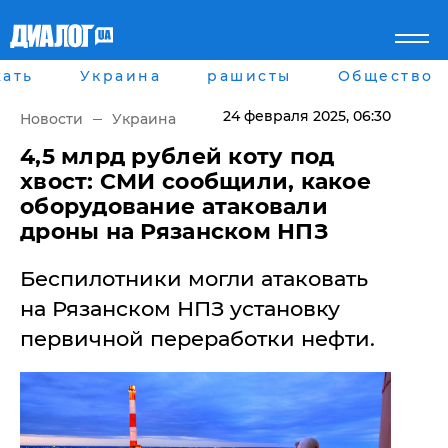
ать
Украина
рашисты
Общество
Главная
Города
Все новости
Донецк
24 февраля 2025
, 06:30
Новости
Украина
рассея
Луганск
Мир
Киев
​4,5 млрд рублей коту под
Беларусь
Харьков
хвост: СМИ сообщили, какое
Военное обозрение
Днепр
оборудование атаковали
Наука и Техника
Львов
дроны на Рязанском НПЗ
Экономика
Одесса
Мнение
Беспилотники могли атаковать
Блоги
Пресса
на Рязанском НПЗ установку
Шоу-биз
первичной переработки нефти.
Здоровье
Украина
Спорт
Культура
Война на Донбассе и в
Лайф стайл
Крыму
Здоровье