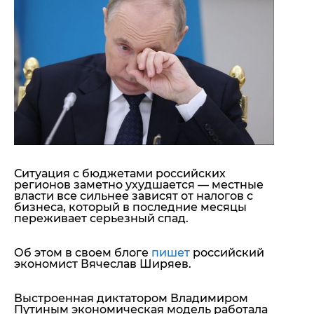
"ДНР"
Помощь проекту
"ЛНР"
Стиль Диалога
Оккупация Крыма
Шоу-биз
Новости Крыма
Культура
Донбасс
Общество
Армия Украины
Пресс-релизы
Авторское
Пресс-релизы
Мнение
Блоги
ИноСМИ
Ситуация с бюджетами российских
регионов заметно ухудшается — местные
власти все сильнее зависят от налогов с
бизнеса, который в последние месяцы
переживает серьезный спад.
Об этом в своем блоге
пишет
российский
экономист Вячеслав Ширяев.
Выстроенная диктатором Владимиром
Путиным экономическая модель работала