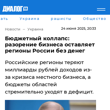
ать
Украина
рашисты
Общество
Главная
Города
Все новости
Донецк
24 июня 2025
, 20:33
Новости
Украина
рассея
Луганск
Мир
Киев
​Бюджетный коллапс:
Беларусь
Харьков
разорение бизнеса оставляет
Военное обозрение
Днепр
регионы России без денег
Наука и Техника
Львов
Экономика
Одесса
Российские регионы теряют
Мнение
Блоги
миллиарды рублей доходов из-
Пресса
за кризиса местного бизнеса, а
Шоу-биз
Здоровье
бюджеты областей
Украина
стремительно уходят в дефицит.
Спорт
Культура
Война на Донбассе и в
Лайф стайл
Крыму
Здоровье