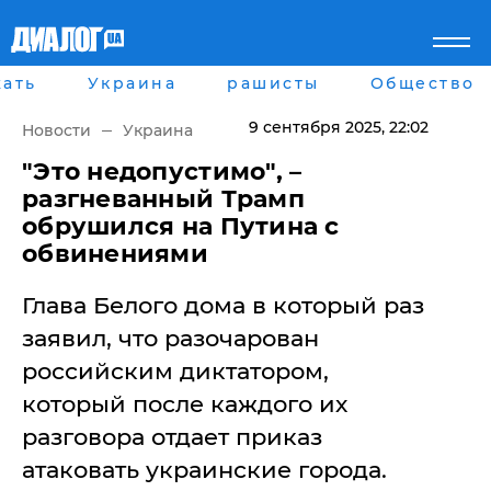
ать
Украина
рашисты
Общество
Главная
Города
Все новости
Донецк
9 сентября 2025
, 22:02
Новости
Украина
рассея
Луганск
Мир
Киев
"Это недопустимо", –
Беларусь
Харьков
разгневанный Трамп
Военное обозрение
Днепр
обрушился на Путина с
Наука и Техника
Львов
обвинениями
Экономика
Одесса
Мнение
Глава Белого дома в который раз
Блоги
Пресса
заявил, что разочарован
Шоу-биз
российским диктатором,
Здоровье
Украина
который после каждого их
Спорт
разговора отдает приказ
Культура
Война на Донбассе и в
Лайф стайл
атаковать украинские города.
Крыму
Здоровье