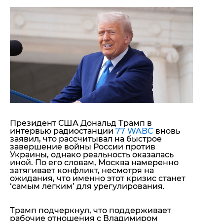
"ДНР"
Помощь проекту
"ЛНР"
Стиль Диалога
Оккупация Крыма
Шоу-биз
Новости Крыма
Культура
Донбасс
Общество
Армия Украины
Пресс-релизы
Авторское
Пресс-релизы
Мнение
Блоги
ИноСМИ
Президент США Дональд Трамп в
интервью радиостанции
77 WABC
вновь
заявил, что рассчитывал на быстрое
завершение войны России против
Украины, однако реальность оказалась
иной. По его словам, Москва намеренно
затягивает конфликт, несмотря на
ожидания, что именно этот кризис станет
‘самым легким’ для урегулирования.
Трамп подчеркнул, что поддерживает
рабочие отношения с Владимиром