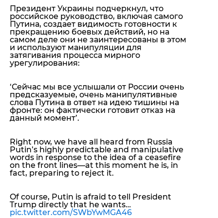
Президент Украины подчеркнул, что
российское руководство, включая самого
Путина, создает видимость готовности к
прекращению боевых действий, но на
самом деле они не заинтересованы в этом
и используют манипуляции для
затягивания процесса мирного
урегулирования:
‘Сейчас мы все услышали от России очень
предсказуемые, очень манипулятивные
слова Путина в ответ на идею тишины на
фронте: он фактически готовит отказ на
данный момент’
.
Right now, we have all heard from Russia
Putin’s highly predictable and manipulative
words in response to the idea of a ceasefire
on the front lines—at this moment he is, in
fact, preparing to reject it.
Of course, Putin is afraid to tell President
Trump directly that he wants…
pic.twitter.com/SWbYwMGA46