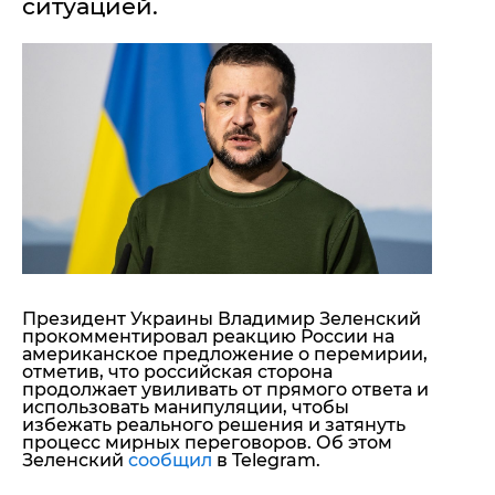
ситуацией.
"ДНР"
Помощь проекту
"ЛНР"
Стиль Диалога
Оккупация Крыма
Шоу-биз
Новости Крыма
Культура
Донбасс
Общество
Армия Украины
Пресс-релизы
Авторское
Пресс-релизы
Мнение
Блоги
ИноСМИ
Президент Украины
Владимир Зеленский
прокомментировал
реакцию
России на
американское предложение о перемирии,
отметив, что российская сторона
продолжает увиливать от прямого ответа и
использовать манипуляции, чтобы
избежать реального решения и затянуть
процесс мирных переговоров. Об этом
Зеленский
сообщил
в Telegram.