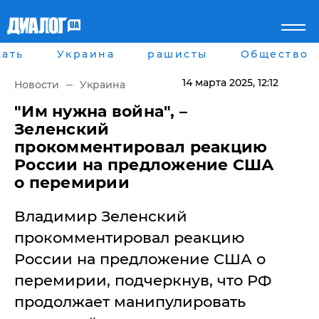
ать
Украина
рашисты
Общество
Главная
Города
Все новости
Донецк
14 марта 2025
, 12:12
Новости
Украина
рассея
Луганск
Мир
Киев
"Им нужна война", –
Беларусь
Харьков
Зеленский
Военное обозрение
Днепр
прокомментировал реакцию
Наука и Техника
Львов
России на предложение США
Экономика
Одесса
о перемирии
Мнение
Блоги
Пресса
Владимир Зеленский
Шоу-биз
прокомментировал реакцию
Здоровье
Украина
России на предложение США о
Спорт
перемирии, подчеркнув, что РФ
Культура
продолжает манипулировать
Война на Донбассе и в
Лайф стайл
Крыму
Здоровье