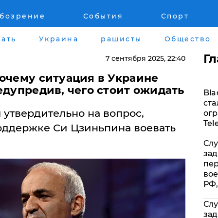
обозрение
События
Спорт
Война на Донбассе и в Крыму
Лайф стайл
ать
Украина
рашисты
Общество
"ДНР"
Здоровье
Г
7 сентября 2025
, 22:40
"ЛНР"
Помощь прое
почему ситуация в Украине
едупредив, чего стоит ожидать
Bla
Оккупация Крыма
Стиль Диалог
ста
 утвердительно на вопрос,
огр
Новости Крыма
Шоу-биз
Tel
оддержке Си Цзиньпина воевать
Слу
Донбасс
Культура
зад
пе
Армия Украины
Общество
вое
РФ,
Слу
зад