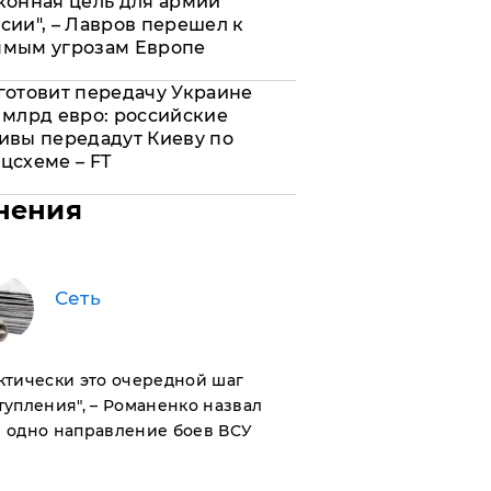
конная цель для армии
сии", – Лавров перешел к
ямым угрозам Европе
готовит передачу Украине
 млрд евро: российские
ивы передадут Киеву по
цсхеме – FT
нения
Сеть
актически это очередной шаг
тупления", – Романенко назвал
 одно направление боев ВСУ