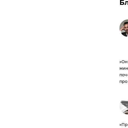
Б
​»О
мин
поч
про
​»П