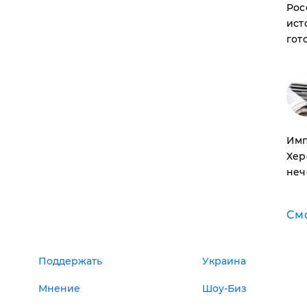
Рос
ист
гот
Имп
Хер
неч
См
Поддержать
Украина
Мнение
Шоу-Биз