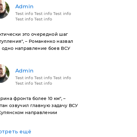
Admin
Test info Test info Test info
Test info Test info
актически это очередной шаг
тупления", – Романенко назвал
 одно направление боев ВСУ
Admin
Test info Test info Test info
Test info Test info
ирина фронта более 10 км", –
тан озвучил главную задачу ВСУ
Купянском направлении
отреть ещё