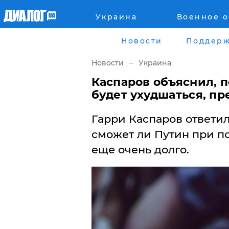
Украина
Военное 
Главная
Города
Новости
Поддерж
Все новости
Донецк
Новости
Украина
рассея
Луганск
Каспаров объяснил, 
будет ухудшаться, пр
Мир
Киев
Гарри Каспаров ответил
Беларусь
Харьков
сможет ли Путин при п
еще очень долго.
Военное обозрение
Днепр
Наука и Техника
Львов
Экономика
Одесса
Мнение