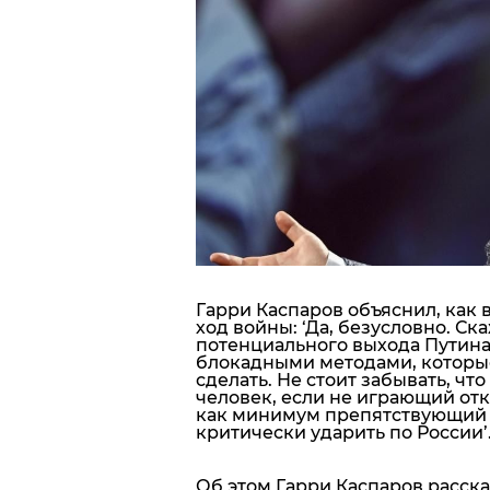
Блоги
Пресса
Шоу-биз
Здоровье
Украина
Гарри Каспаров объяснил, как
Спорт
ход войны: ‘
Да, безусловно. Ск
потенциального выхода Путина и
блокадными методами, которые
Культура
сделать.
Не стоит забывать, что
человек, если не играющий отк
как минимум препятствующий 
критически ударить по России’
Об этом Гарри Каспаров расска