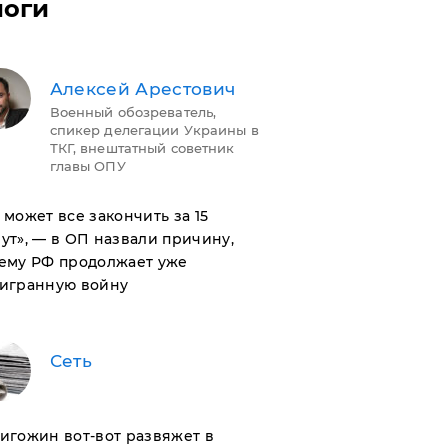
логи
Алексей Арестович
Военный обозреватель,
спикер делегации Украины в
ТКГ, внештатный советник
главы ОПУ
н может все закончить за 15
ут», — в ОП назвали причину,
ему РФ продолжает уже
игранную войну
Сеть
ригожин вот-вот развяжет в