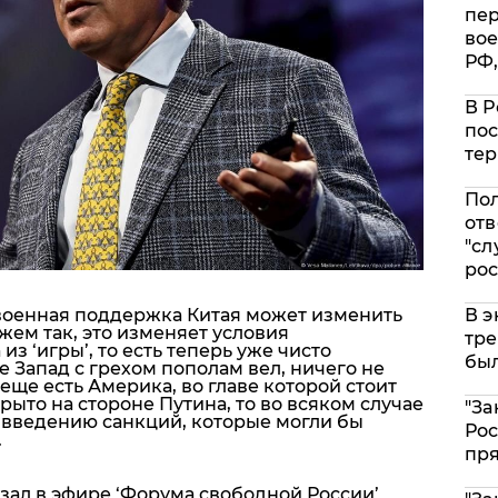
пе
вое
РФ,
В Р
пос
тер
Пол
отв
"сл
рос
В э
 военная поддержка Китая может изменить
ажем так, это изменяет условия
тре
з ‘игры’, то есть теперь уже чисто
был
 Запад с грехом пополам вел, ничего не
 еще есть Америка, во главе которой стоит
рыто на стороне Путина, то во всяком случае
"За
введению санкций, которые могли бы
Рос
.
пр
зал в эфире ‘Форума свободной России’