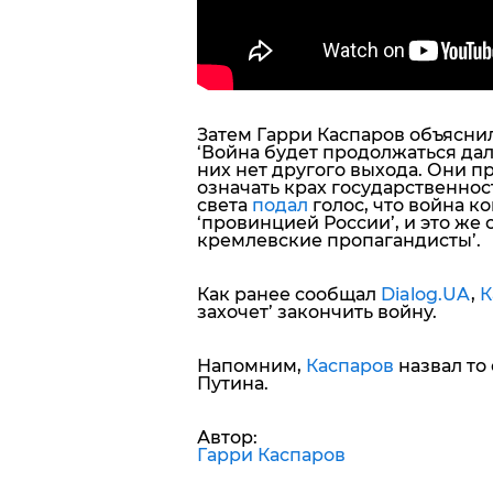
Затем Гарри Каспаров объяснил
‘
Война будет продолжаться даль
них нет другого выхода. Они п
означать крах государственнос
света
подал
голос, что война к
‘провинцией России’, и это же 
кремлевские пропагандисты’.
Как ранее сообщал
Dialog.UA
,
К
захочет’ закончить войну.
Напомним,
Каспаров
назвал то
Путина.
Автор:
Гарри Каспаров