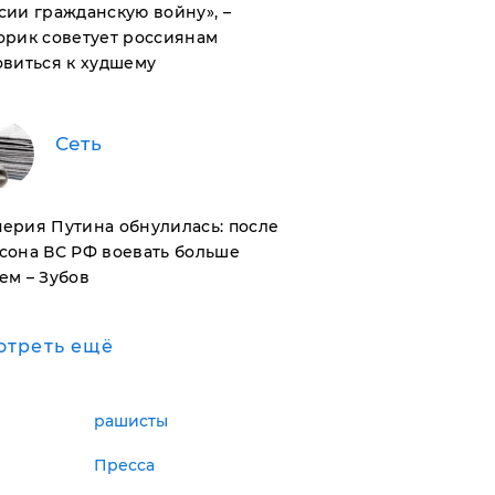
сии гражданскую войну», –
орик советует россиянам
овиться к худшему
Сеть
ерия Путина обнулилась: после
сона ВС РФ воевать больше
ем – Зубов
отреть ещё
рашисты
Пресса