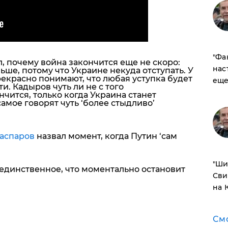
​"Ф
, почему война закончится еще не скоро:
нас
ше, потому что Украине некуда отступать. У
рекрасно понимают, что любая уступка будет
еще
ти
. Кадыров чуть ли не с того
ончится, только когда Украина станет
самое говорят чуть ‘более стыдливо’
аспаров
назвал момент, когда Путин ‘сам
​"Ш
 единственное, что моментально остановит
Сви
на 
См