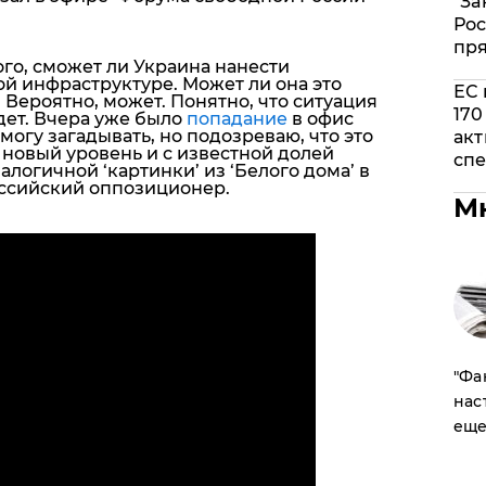
"За
Рос
пр
того, сможет ли Украина нанести
 инфраструктуре. Может ли она это
ЕС 
 Вероятно, может. Понятно, что ситуация
170
дет. Вчера уже было
попадание
в офис
могу загадывать, но подозреваю, что это
акт
 новый уровень и с известной долей
спе
логичной ‘картинки’ из ‘Белого дома’ в
оссийский оппозиционер.
М
​"Ф
нас
еще