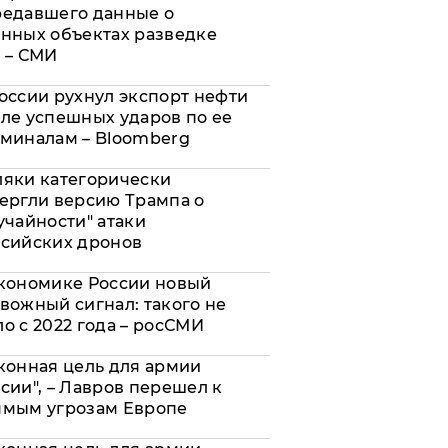
редавшего данные о
нных объектах разведке
 – СМИ
оссии рухнул экспорт нефти
ле успешных ударов по ее
миналам – Bloomberg
яки категорически
ергли версию Трампа о
учайности" атаки
сийских дронов
кономике России новый
вожный сигнал: такого не
о с 2022 года – росСМИ
конная цель для армии
сии", – Лавров перешел к
ямым угрозам Европе