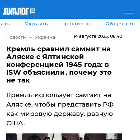
ать
Украина
рашисты
Общество
Главная
Города
Все новости
Донецк
14 августа 2025
, 06:40
Новости
Украина
рассея
Луганск
Мир
Киев
​Кремль сравнил саммит на
Беларусь
Харьков
Аляске с Ялтинской
Военное обозрение
Днепр
конференцией 1945 года: в
Наука и Техника
Львов
ISW объяснили, почему это
Экономика
Одесса
не так
Мнение
Блоги
Пресса
Кремль использует саммит на
Шоу-биз
Аляске, чтобы представить РФ
Здоровье
Украина
как мировую державу, равную
Спорт
США.
Культура
Война на Донбассе и в
Лайф стайл
Крыму
Здоровье