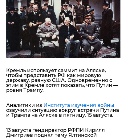
"ДНР"
Помощь проекту
"ЛНР"
Стиль Диалога
Оккупация Крыма
Шоу-биз
Новости Крыма
Культура
Донбасс
Общество
Армия Украины
Пресс-релизы
Авторское
Пресс-релизы
Мнение
Блоги
ИноСМИ
Кремль использует саммит на Аляске,
чтобы представить РФ как мировую
державу, равную США. Одновременно с
этим в Кремле хотят показать, что Путин —
ровня Трампу.
Аналитики из
Института изучения войны
озвучили ситуацию вокруг встречи Путина
и Трампа на Аляске в пятницу, 15 августа.
13 августа гендиректор РФПИ Кирилл
Дмитриев поднял тему Ялтинской