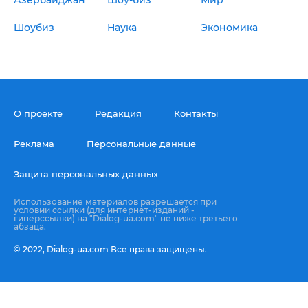
Шоубиз
Наука
Экономика
О проекте
Редакция
Контакты
Реклама
Персональные данные
Защита персональных данных
Использование материалов разрешается при
условии ссылки (для интернет-изданий -
гиперссылки) на "Dialog-ua.com" не ниже третьего
абзаца.
© 2022,
Dialog-ua.сom
Все права защищены.