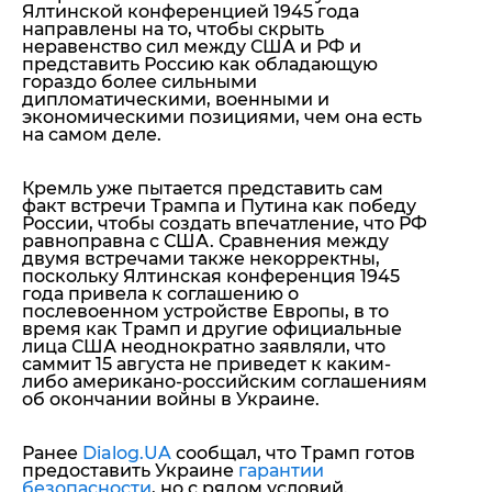
Ялтинской конференцией 1945 года
направлены на то, чтобы
скрыть
неравенство сил между США и РФ и
представить Россию как обладающую
гораздо более сильными
дипломатическими, военными и
экономическими позициями, чем она есть
на самом деле.
Кремль уже пытается представить сам
факт встречи Трампа и Путина как победу
России, чтобы создать впечатление, что РФ
равноправна с США. Сравнения между
двумя встречами также некорректны,
поскольку Ялтинская конференция 1945
года привела к соглашению о
послевоенном устройстве Европы, в то
время как Трамп и другие официальные
лица США неоднократно заявляли, что
саммит 15 августа не приведет к каким-
либо американо-российским соглашениям
об окончании войны в Украине.
Ранее
Dialog.UA
сообщал, что Трамп готов
предоставить Украине
гарантии
безопасности
, но с рядом условий.