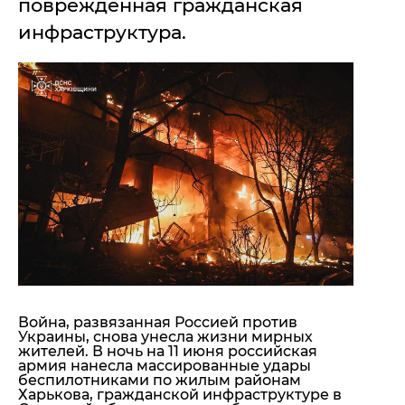
поврежденная гражданская
"ДНР"
Помощь проекту
инфраструктура.
"ЛНР"
Стиль Диалога
Оккупация Крыма
Шоу-биз
Новости Крыма
Культура
Донбасс
Общество
Армия Украины
Пресс-релизы
Авторское
Пресс-релизы
Мнение
Блоги
ИноСМИ
Война, развязанная Россией против
Украины, снова унесла жизни мирных
жителей. В ночь на 11 июня российская
армия нанесла массированные удары
беспилотниками
по жилым районам
Харькова,
гражданской инфраструктуре в