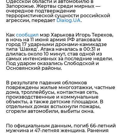
Одесской области
и автомобилю в
Запорожье
. Жертвы среди мирных —
очередное подтверждение
террористической сущности российской
агрессии, передает
Dialog.UA
.
Как
сообщил
мэр Харькова Игорь Терехов,
в ночь на 11 июня армия РФ атаковала
город 17 ударными дронами-камикадзе
типа ‘Шахед’. Атака началась в 00:31 и
длилась около 10 минут, став одной из
самых интенсивных за последние недели.
Под ударом оказались Слободской и
Основянский районы.
В результате падения обломков
повреждены жилые многоэтажки, частные
дома, троллейбусы, контактная сеть,
производственные и коммунальные
объекты, а также детские площадки. В
отдельных домах вспыхнули пожары,
сгорели автомобили, выбиты окна.
По официальным данным, погиб 66-летний
мужчина и 47-летняя женщина. Ранения