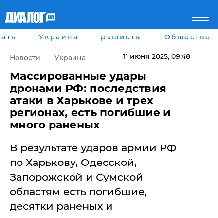
ать
Украина
рашисты
Общество
Главная
Города
Все новости
Донецк
11 июня 2025
, 09:48
Новости
Украина
рассея
Луганск
Мир
Киев
Массированные удары
Беларусь
Харьков
дронами РФ: последствия
Военное обозрение
Днепр
атаки в Харькове и трех
Наука и Техника
Львов
регионах, есть погибшие и
Экономика
Одесса
много раненых
Мнение
Блоги
Пресса
В результате ударов армии РФ
Шоу-биз
по Харькову, Одесской,
Здоровье
Украина
Запорожской и Сумской
Спорт
областям есть погибшие,
Культура
десятки раненых и
Война на Донбассе и в
Лайф стайл
Крыму
Здоровье