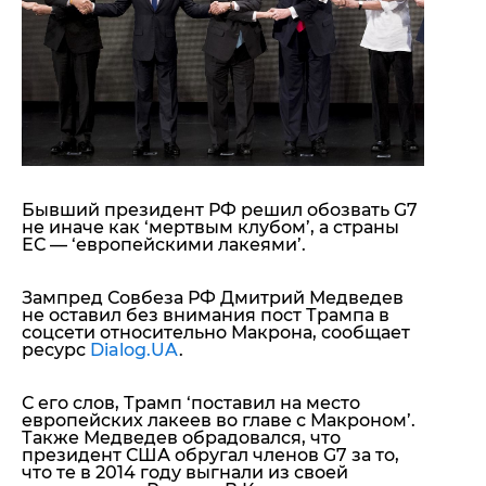
"ДНР"
Помощь проекту
"ЛНР"
Стиль Диалога
Оккупация Крыма
Шоу-биз
Новости Крыма
Культура
Донбасс
Общество
Армия Украины
Пресс-релизы
Авторское
Пресс-релизы
Мнение
Блоги
Бывший президент РФ решил обозвать G7
не иначе как ‘мертвым клубом’, а страны
ИноСМИ
ЕС — ‘европейскими лакеями’.
Зампред Совбеза РФ Дмитрий Медведев
не оставил без внимания пост Трампа в
соцсети относительно Макрона, сообщает
ресурс
Dialog.UA
.
С его слов, Трамп
‘поставил на место
европейских лакеев во главе с Макроном’
.
Также Медведев обрадовался, что
президент США обругал членов G7 за то,
что те в 2014 году выгнали из своей