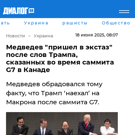
ать
Украина
рашисты
Общество
Главная
Города
Все новости
Донецк
18 июня 2025
, 08:07
Новости
Украина
рассея
Луганск
Мир
Киев
​Медведев "пришел в экстаз"
Беларусь
Харьков
после слов Трампа,
Военное обозрение
Днепр
сказанных во время саммита
Наука и Техника
Львов
G7 в Канаде
Экономика
Одесса
Мнение
Медведев обрадовался тому
Блоги
Пресса
факту, что Трамп ‘наехал’ на
Шоу-биз
Макрона после саммита G7.
Здоровье
Украина
Спорт
Культура
Война на Донбассе и в
Лайф стайл
Крыму
Здоровье