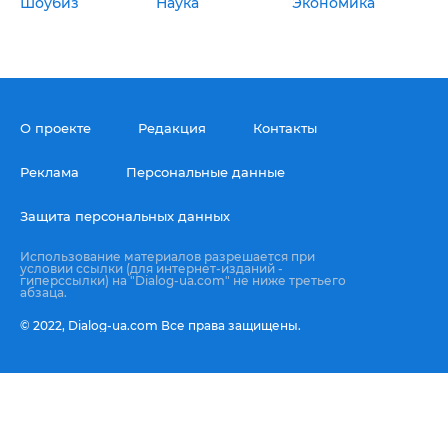
Шоубиз
Наука
Экономика
О проекте
Редакция
Контакты
Реклама
Персональные данные
Защита персональных данных
Использование материалов разрешается при
условии ссылки (для интернет-изданий -
гиперссылки) на "Dialog-ua.com" не ниже третьего
абзаца.
© 2022,
Dialog-ua.сom
Все права защищены.