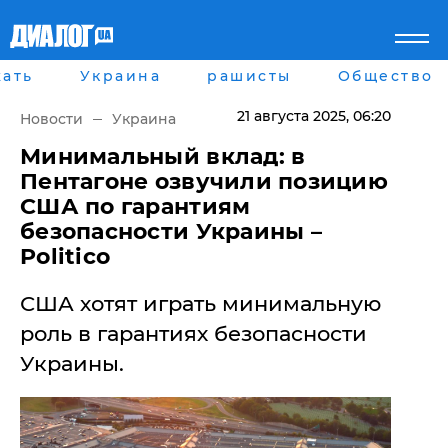
ать
Украина
рашисты
Общество
Главная
Города
Все новости
Донецк
21 августа 2025
, 06:20
Новости
Украина
рассея
Луганск
Мир
Киев
​Минимальный вклад: в
Беларусь
Харьков
Пентагоне озвучили позицию
Военное обозрение
Днепр
США по гарантиям
Наука и Техника
Львов
безопасности Украины –
Экономика
Одесса
Politico
Мнение
Блоги
Пресса
США хотят играть минимальную
Шоу-биз
роль в гарантиях безопасности
Здоровье
Украина
Украины.
Спорт
Культура
Война на Донбассе и в
Лайф стайл
Крыму
Здоровье