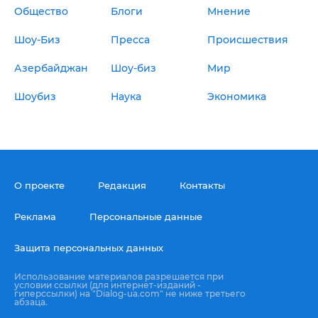
Общество
Блоги
Мнение
Шоу-Биз
Пресса
Происшествия
Азербайджан
Шоу-биз
Мир
Шоубиз
Наука
Экономика
О проекте
Редакция
Контакты
Реклама
Персональные данные
Защита персональных данных
Использование материалов разрешается при
условии ссылки (для интернет-изданий -
гиперссылки) на "Dialog-ua.com" не ниже третьего
абзаца.