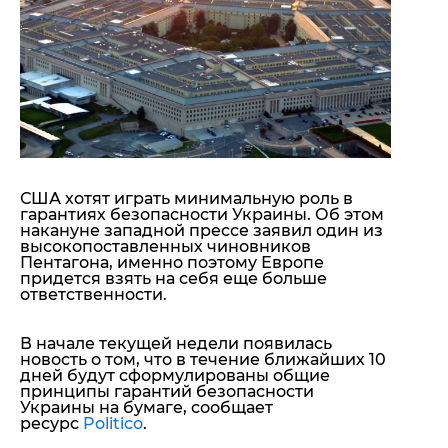
"ДНР"
Помощь проекту
"ЛНР"
Стиль Диалога
Оккупация Крыма
Шоу-биз
Новости Крыма
Культура
Донбасс
Общество
Армия Украины
Пресс-релизы
Авторское
Пресс-релизы
Мнение
Блоги
США хотят играть минимальную роль в
ИноСМИ
гарантиях безопасности Украины. Об этом
накануне западной прессе заявил один из
высокопоставленных чиновников
Пентагона, именно поэтому Европе
придется взять на себя еще больше
ответственности.
В начале текущей недели появилась
новость о том, что в течение ближайших 10
дней будут сформулированы общие
принципы гарантий безопасности
Украины на бумаге, сообщает
ресурс
Politico
.