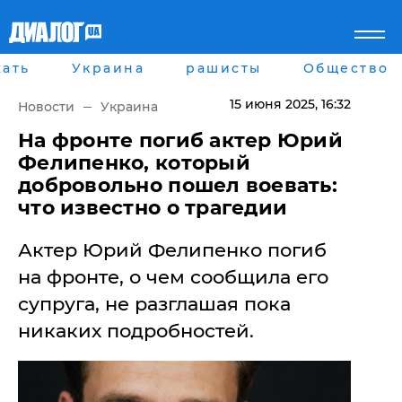
ать
Украина
рашисты
Общество
Главная
Города
Все новости
Донецк
15 июня 2025
, 16:32
Новости
Украина
рассея
Луганск
Мир
Киев
На фронте погиб актер Юрий
Беларусь
Харьков
Фелипенко, который
Военное обозрение
Днепр
добровольно пошел воевать:
Наука и Техника
Львов
что известно о трагедии
Экономика
Одесса
Мнение
Актер Юрий Фелипенко погиб
Блоги
Пресса
на фронте, о чем сообщила его
Шоу-биз
супруга, не разглашая пока
Здоровье
Украина
никаких подробностей.
Спорт
Культура
Война на Донбассе и в
Лайф стайл
Крыму
Здоровье