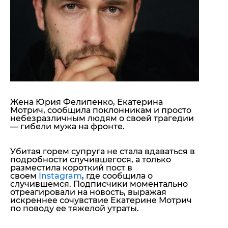
"ДНР"
Помощь проекту
"ЛНР"
Стиль Диалога
Оккупация Крыма
Шоу-биз
Новости Крыма
Культура
Донбасс
Общество
Армия Украины
Пресс-релизы
Авторское
Пресс-релизы
Мнение
Блоги
Жена Юрия Фелипенко, Екатерина
ИноСМИ
Мотрич, сообщила поклонникам и просто
небезразличным людям о своей трагедии
— гибели мужа на фронте.
Убитая горем супруга не стала вдаваться в
подробности случившегося, а только
разместила короткий пост в
своем
Instagram
, где сообщила о
случившемся. Подписчики моментально
отреагировали на новость, выражая
искреннее сочувствие Екатерине Мотрич
по поводу ее тяжелой утраты.