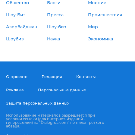
Общество
Блоги
Мнение
Шоу-Биз
Пресса
Происшествия
Азербайджан
Шоу-биз
Мир
Шоубиз
Наука
Экономика
О проекте
Редакция
Контакты
Реклама
Персональные данные
Защита персональных данных
Использование материалов разрешается при
условии ссылки (для интернет-изданий -
гиперссылки) на "Dialog-ua.com" не ниже третьего
абзаца.