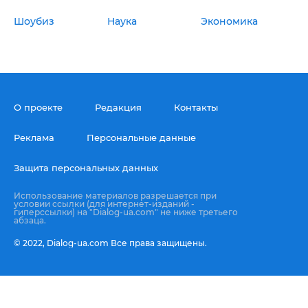
Шоубиз
Наука
Экономика
О проекте
Редакция
Контакты
Реклама
Персональные данные
Защита персональных данных
Использование материалов разрешается при
условии ссылки (для интернет-изданий -
гиперссылки) на "Dialog-ua.com" не ниже третьего
абзаца.
© 2022,
Dialog-ua.сom
Все права защищены.