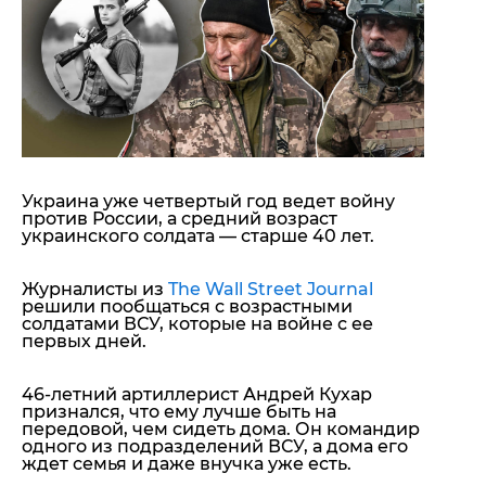
"ДНР"
Помощь проекту
"ЛНР"
Стиль Диалога
Оккупация Крыма
Шоу-биз
Новости Крыма
Культура
Донбасс
Общество
Армия Украины
Пресс-релизы
Авторское
Пресс-релизы
Мнение
Украина уже четвертый год ведет войну
Блоги
против России, а средний возраст
ИноСМИ
украинского солдата — старше 40 лет.
Журналисты из
The Wall Street Journal
решили пообщаться с возрастными
солдатами ВСУ, которые на войне с ее
первых дней.
46-летний артиллерист Андрей Кухар
признался, что ему лучше быть на
передовой, чем сидеть дома. Он командир
одного из подразделений ВСУ, а дома его
ждет семья и даже внучка уже есть.