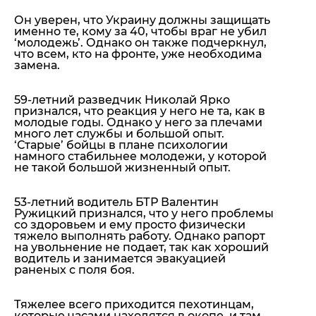
Он уверен, что Украину должны защищать
именно те, кому за 40, чтобы враг не убил
‘молодежь’. Однако он также подчеркнул,
что всем, кто на фронте, уже необходима
замена.
59-летний разведчик Николай Ярко
признался, что реакция у него не та, как в
молодые годы. Однако у него за плечами
много лет службы и большой опыт.
‘Старые’ бойцы в плане психологии
намного стабильнее молодежи, у которой
не такой большой жизненный опыт.
53-летний водитель БТР Валентин
Ружицкий признался, что у него проблемы
со здоровьем и ему просто физически
тяжело выполнять работу. Однако рапорт
на увольнение не подает, так как хороший
водитель и занимается эвакуацией
раненых с поля боя.
Тяжелее всего приходится пехотинцам,
которые часами находятся в окопе, и там