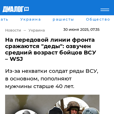
ать
Украина
рашисты
Общество
Главная
Города
Все новости
Донецк
30 июня 2025
, 07:35
Новости
Украина
рассея
Луганск
Мир
Киев
​На передовой линии фронта
Беларусь
Харьков
сражаются "деды": озвучен
Военное обозрение
Днепр
средний возраст бойцов ВСУ
Наука и Техника
Львов
– WSJ
Экономика
Одесса
Мнение
Из-за нехватки солдат ряды ВСУ,
Блоги
Пресса
в основном, пополняют
Шоу-биз
мужчины старше 40 лет.
Здоровье
Украина
Спорт
Культура
Война на Донбассе и в
Лайф стайл
Крыму
Здоровье