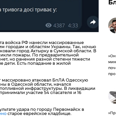
Б
уста войска РФ нанесли массированные
м городам и областям Украины. Так, ночью
овали город Ахтырку в Сумской области. В
никли пожары. По предварительной
​»О
 нет, но ранения разной степени тяжести
мин
ле дети. Есть попадание в жилой
поч
про
аг массировано атаковал БпЛА Одесскую
ны в Одесской области, начался
 топливной инфраструктуры. В ликвидации
принимали участие 54 спасателя и 16
зультате удара по городу Первомайск в
​»П
ено
старое еврейское кладбище.