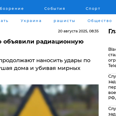
обозрение
События
Спорт
Война на Донбассе и в Крыму
Лайф стайл
ать
Украина
рашисты
Общество
"ДНР"
Здоровье
Г
20 августа 2025
, 08:35
"ЛНР"
Помощь прое
ю объявили радиационную
Bla
Оккупация Крыма
Стиль Диалог
ста
продолжают наносить удары по
огр
Новости Крыма
Шоу-биз
Tel
ушая дома и убивая мирных
Слу
Донбасс
Культура
зад
пе
Армия Украины
Общество
вое
РФ,
Слу
зад