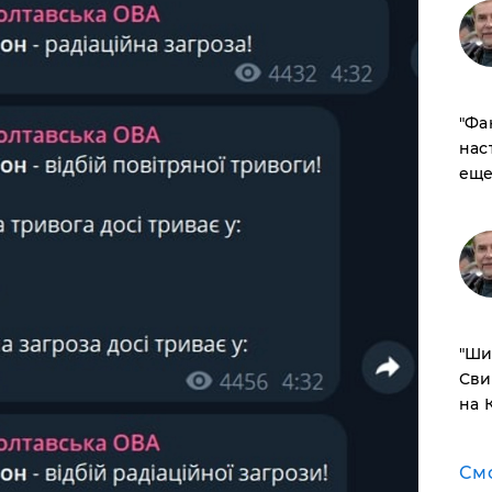
​"Ф
нас
еще
​"Ш
Сви
на 
См