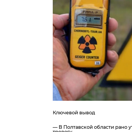
Блоги
Пресса
Шоу-биз
Здоровье
Украина
Спорт
Культура
Ключевой вывод
— В Полтавской области рано 
тревогу.