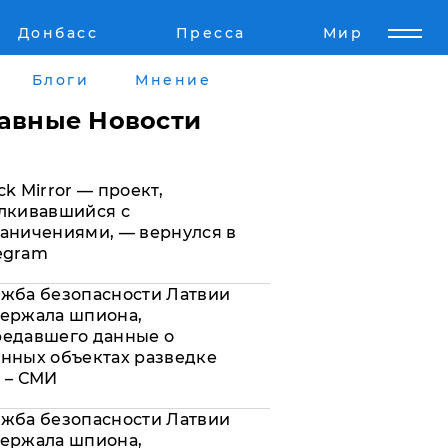
Донбасс
Пресса
Мир
Пресс-релизы
Авторское
Блоги
Мнение
Пресс-релизы
Мнение
лавные Новости
кту
Блоги
ck Mirror — проект,
а
ИноСМИ
лкивавшийся с
аничениями, — вернулся в
egram
жба безопасности Латвии
ержала шпиона,
редавшего данные о
нных объектах разведке
 – СМИ
жба безопасности Латвии
ержала шпиона,