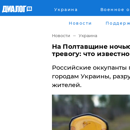
Украина
Военное 
Главная
Города
Новости
Поддерж
Все новости
Донецк
Новости
Украина
рассея
Луганск
На Полтавщине ночь
тревогу: что известно
Мир
Киев
Российские оккупанты 
Беларусь
Харьков
городам Украины, разр
жителей.
Военное обозрение
Днепр
Наука и Техника
Львов
Экономика
Одесса
Мнение