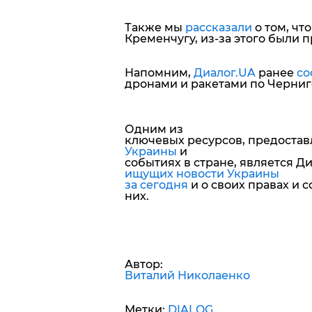
Также мы
рассказали
о том, чт
Кременчугу, из-за этого были 
Напомним,
Диалог.UA
ранее
со
дронами и ракетами по Черниг
Одним из
ключевых ресурсов, предоста
Украины
и
событиях в стране, является Д
ищущих новости Украины
за сегодня
и о своих правах и 
них.
Автор:
Виталий Николаенко
Метки:
DIALOG