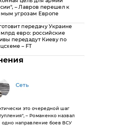
конная цель для армии
сии", – Лавров перешел к
ямым угрозам Европе
готовит передачу Украине
 млрд евро: российские
ивы передадут Киеву по
цсхеме – FT
нения
Сеть
актически это очередной шаг
тупления", – Романенко назвал
 одно направление боев ВСУ