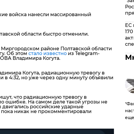
"За
Рос
пр
ские войска нанесли массированный
ЕС 
170
тавской области быстро отменили.
акт
спе
а в Миргородском районе Полтавской области
у. Об этом
стало известно
из Telegram-
М
 ОВА Владимира Когута.
адимира Когута, радиационную тревогу в
в 4:32, но уже через одну минуту объявили
ишут, что радиационную тревогу в
о ошибке. На самом деле такой угрозы не
​"Ф
ы двигались российские ударные
нас
 пока никак не прокомментировали
еще