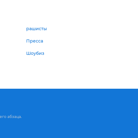
рашисты
Пресса
Шоубиз
его абзаца.