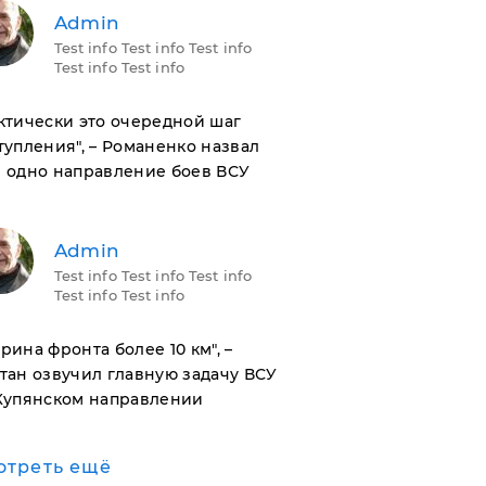
Admin
Test info Test info Test info
Test info Test info
актически это очередной шаг
тупления", – Романенко назвал
 одно направление боев ВСУ
Admin
Test info Test info Test info
Test info Test info
ирина фронта более 10 км", –
тан озвучил главную задачу ВСУ
Купянском направлении
отреть ещё