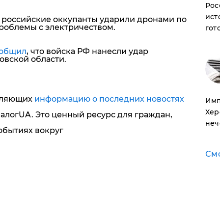
Рос
ист
о российские оккупанты ударили дронами по
проблемы с электричеством.
гот
общил
, что войска РФ нанесли удар
овской области.
вляющих
информацию о последних новостях
Имп
Хер
иалогUA. Это ценный ресурс для граждан,
неч
событиях вокруг
См