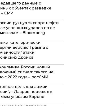
редавшего данные о
нных объектах разведке
 – СМИ
оссии рухнул экспорт нефти
ле успешных ударов по ее
миналам – Bloomberg
яки категорически
ергли версию Трампа о
учайности" атаки
сийских дронов
кономике России новый
вожный сигнал: такого не
о с 2022 года – росСМИ
конная цель для армии
сии", – Лавров перешел к
ямым угрозам Европе