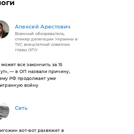
логи
Алексей Арестович
Военный обозреватель,
спикер делегации Украины в
ТКГ, внештатный советник
главы ОПУ
н может все закончить за 15
ут», — в ОП назвали причину,
ему РФ продолжает уже
игранную войну
Сеть
ригожин вот-вот развяжет в