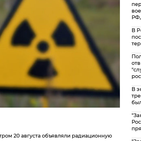
пе
вое
РФ,
В Р
пос
тер
Пол
отв
"сл
рос
В э
тре
был
"За
Рос
пр
утром 20 августа объявляли радиационную