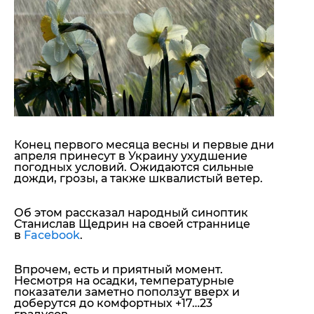
"ДНР"
Помощь проекту
"ЛНР"
Стиль Диалога
Оккупация Крыма
Шоу-биз
Новости Крыма
Культура
Донбасс
Общество
Армия Украины
Пресс-релизы
Авторское
Пресс-релизы
Мнение
Блоги
Конец первого месяца весны и первые дни
ИноСМИ
апреля принесут в Украину ухудшение
погодных условий. Ожидаются сильные
дожди, грозы, а также шквалистый ветер.
Об этом рассказал народный синоптик
Станислав Щедрин на своей страннице
в
Facebook
.
Впрочем, есть и приятный момент.
Несмотря на осадки, температурные
показатели заметно поползут вверх и
доберутся до комфортных +17…23