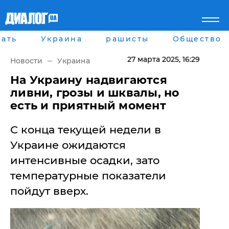
ать
Украина
рашисты
Общество
Главная
Города
Все новости
Донецк
27 марта 2025
, 16:29
Новости
Украина
рассея
Луганск
Мир
Киев
На Украину надвигаются
Беларусь
Харьков
ливни, грозы и шквалы, но
Военное обозрение
Днепр
есть и приятный момент
Наука и Техника
Львов
Экономика
Одесса
С конца текущей недели в
Мнение
Блоги
Украине ожидаются
Пресса
интенсивные осадки, зато
Шоу-биз
Здоровье
температурные показатели
Украина
пойдут вверх.
Спорт
Культура
Война на Донбассе и в
Лайф стайл
Крыму
Здоровье