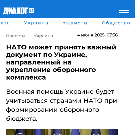
ать
Украина
рашисты
Общество
Главная
Города
Все новости
Донецк
4 июня 2025
, 07:36
Новости
Украина
рассея
Луганск
Мир
Киев
​НАТО может принять важный
Беларусь
Харьков
документ по Украине,
Военное обозрение
Днепр
направленный на
Наука и Техника
Львов
укрепление оборонного
Экономика
Одесса
комплекса
Мнение
Блоги
Пресса
Военная помощь Украине будет
Шоу-биз
учитываться странами НАТО при
Здоровье
Украина
формировании оборонного
Спорт
бюджета.
Культура
Война на Донбассе и в
Лайф стайл
Крыму
Здоровье