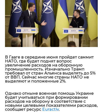
"ДНР"
Помощь проекту
"ЛНР"
Стиль Диалога
Оккупация Крыма
Шоу-биз
Новости Крыма
Культура
Донбасс
Общество
Армия Украины
Пресс-релизы
Авторское
Пресс-релизы
Мнение
Блоги
ИноСМИ
В Гааге в середине июня пройдет саммит
НАТО, где будет поднят вопрос
увеличение расходов на оборонную
промышленность. Изначально Трамп
требовал от стран Альянса выделять до 5%
от ВВП. Сейчас многие страны НАТО не
выделяют и положенные 2%.
Однако
отныне военная помощь Украине
будет учитываться при формировании
расходов на оборону в соответствие с
новыми целевыми показателями расходов
,
сообщает ресурс
Euractiv
.