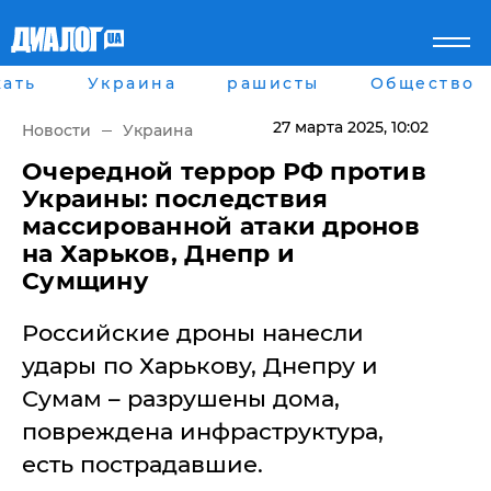
ать
Украина
рашисты
Общество
Главная
Города
Все новости
Донецк
27 марта 2025
, 10:02
Новости
Украина
рассея
Луганск
Мир
Киев
Очередной террор РФ против
Беларусь
Харьков
Украины: последствия
Военное обозрение
Днепр
массированной атаки дронов
Наука и Техника
Львов
на Харьков, Днепр и
Экономика
Одесса
Сумщину
Мнение
Блоги
Пресса
Российские дроны нанесли
Шоу-биз
удары по Харькову, Днепру и
Здоровье
Украина
Сумам – разрушены дома,
Спорт
повреждена инфраструктура,
Культура
есть пострадавшие.
Война на Донбассе и в
Лайф стайл
Крыму
Здоровье