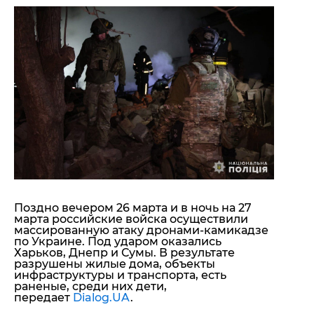
"ДНР"
Помощь проекту
"ЛНР"
Стиль Диалога
Оккупация Крыма
Шоу-биз
Новости Крыма
Культура
Донбасс
Общество
Армия Украины
Пресс-релизы
Авторское
Пресс-релизы
Мнение
Блоги
ИноСМИ
Поздно вечером 26 марта и в ночь на 27
марта российские войска осуществили
массированную атаку дронами-камикадзе
по Украине. Под ударом оказались
Харьков, Днепр и Сумы
. В результате
разрушены жилые дома, объекты
инфраструктуры и транспорта, есть
раненые, среди них дети,
передает
Dialog.UA
.