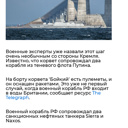
"ДНР"
Помощь проекту
"ЛНР"
Стиль Диалога
Оккупация Крыма
Шоу-биз
Новости Крыма
Культура
Донбасс
Общество
Армия Украины
Пресс-релизы
Авторское
Пресс-релизы
Мнение
Военные эксперты уже назвали этот шаг
Блоги
очень необычным со стороны Кремля.
Известно, что корвет сопровождал два
ИноСМИ
корабля из теневого флота Путина.
На борту корвета ‘Бойкий’ есть пулеметы, и
он оснащен ракетами. Это уже не первый
случай, когда военный корабль РФ входит
в воды Британии, сообщает ресурс
The
Telegraph
.
Военный корабль РФ сопровождал два
санкционных нефтяных танкера Sierra и
Naxos.