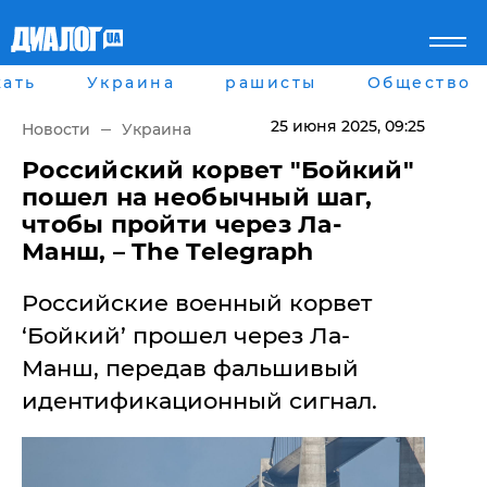
ать
Украина
рашисты
Общество
Главная
Города
Все новости
Донецк
25 июня 2025
, 09:25
Новости
Украина
рассея
Луганск
Мир
Киев
​Российский корвет "Бойкий"
Беларусь
Харьков
пошел на необычный шаг,
Военное обозрение
Днепр
чтобы пройти через Ла-
Наука и Техника
Львов
Манш, – The Telegraph
Экономика
Одесса
Мнение
Российские военный корвет
Блоги
Пресса
‘Бойкий’ прошел через Ла-
Шоу-биз
Манш, передав фальшивый
Здоровье
Украина
идентификационный сигнал.
Спорт
Культура
Война на Донбассе и в
Лайф стайл
Крыму
Здоровье