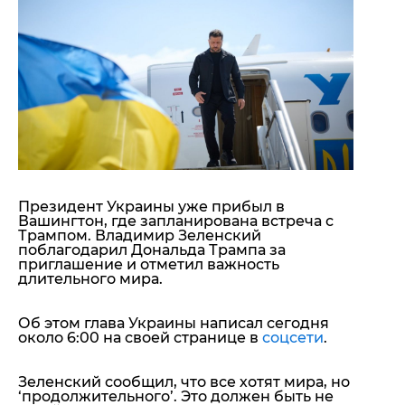
"ДНР"
Помощь проекту
"ЛНР"
Стиль Диалога
Оккупация Крыма
Шоу-биз
Новости Крыма
Культура
Донбасс
Общество
Армия Украины
Пресс-релизы
Авторское
Пресс-релизы
Мнение
Блоги
ИноСМИ
Президент Украины уже прибыл в
Вашингтон, где запланирована встреча с
Трампом. Владимир Зеленский
поблагодарил Дональда Трампа за
приглашение и отметил важность
длительного мира.
Об этом глава Украины написал сегодня
около 6:00 на своей странице в
соцсети
.
Зеленский сообщил, что все хотят мира, но
‘продолжительного’. Это должен быть не