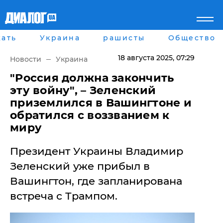
ать
Украина
рашисты
Общество
Главная
Города
Все новости
Донецк
18 августа 2025
, 07:29
Новости
Украина
рассея
Луганск
Мир
Киев
​"Россия должна закончить
Беларусь
Харьков
эту войну", – Зеленский
Военное обозрение
Днепр
приземлился в Вашингтоне и
Наука и Техника
Львов
обратился с воззванием к
Экономика
Одесса
миру
Мнение
Блоги
Пресса
Президент Украины Владимир
Шоу-биз
Зеленский уже прибыл в
Здоровье
Украина
Вашингтон, где запланирована
Спорт
встреча с Трампом.
Культура
Война на Донбассе и в
Лайф стайл
Крыму
Здоровье