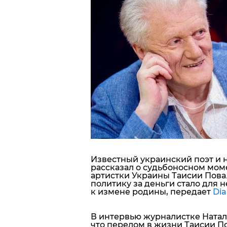
Блоги
Пресса
Шоу-биз
Здоровье
Украина
Спорт
Известный украинский поэт и
рассказал о судьбоносном мом
Культура
артистки Украины Таисии Повaл
политику за деньги стало для
к измене родины, передает
Dia
В интервью журналистке Ната
что перелом в жизни
Таисии П