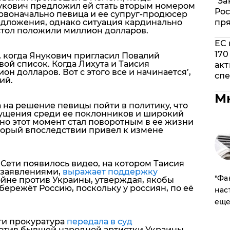
"За
укович
предложил ей стать вторым номером
Рос
ервоначально певица и ее супруг-продюсер
пр
едложения, однако ситуация кардинально
 стол положили миллион долларов
.
ЕС 
170
 когда Янукович пригласил Повалий
ой список. Когда Лихута и Таисия
акт
он долларов. Вот с этого все и начинается’
,
спе
ий.
М
 на решение певицы пойти в политику, что
ущения среди ее поклонников и широкий
о этот момент стал поворотным в ее жизни
оторый впоследствии привел к измене
 Сети появилось видео, на котором Таисия
 заявлениями,
выражает поддержку
​"Ф
ойне против Украины, утверждая, якобы
 бережёт Россию, поскольку у россиян, по её
нас
еще
ти прокуратура
передала в суд
отив бывшей народной артистки Украины