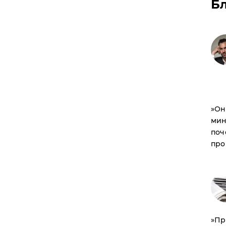
Б
​»О
мин
поч
про
​»П