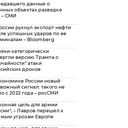
редавшего данные о
нных объектах разведке
 – СМИ
оссии рухнул экспорт нефти
ле успешных ударов по ее
миналам – Bloomberg
яки категорически
ергли версию Трампа о
учайности" атаки
сийских дронов
кономике России новый
вожный сигнал: такого не
о с 2022 года – росСМИ
конная цель для армии
сии", – Лавров перешел к
ямым угрозам Европе