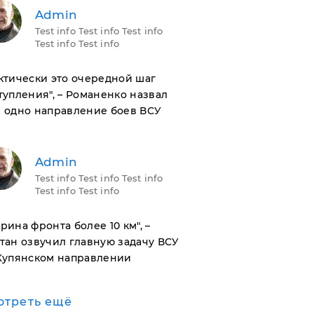
Admin
Test info Test info Test info
Test info Test info
актически это очередной шаг
тупления", – Романенко назвал
 одно направление боев ВСУ
Admin
Test info Test info Test info
Test info Test info
ирина фронта более 10 км", –
тан озвучил главную задачу ВСУ
Купянском направлении
отреть ещё