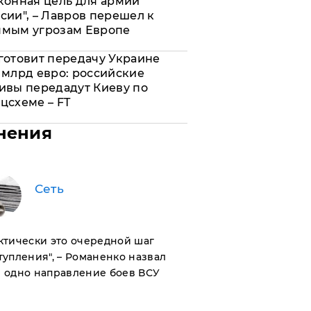
конная цель для армии
сии", – Лавров перешел к
ямым угрозам Европе
готовит передачу Украине
 млрд евро: российские
ивы передадут Киеву по
цсхеме – FT
нения
Сеть
актически это очередной шаг
тупления", – Романенко назвал
 одно направление боев ВСУ