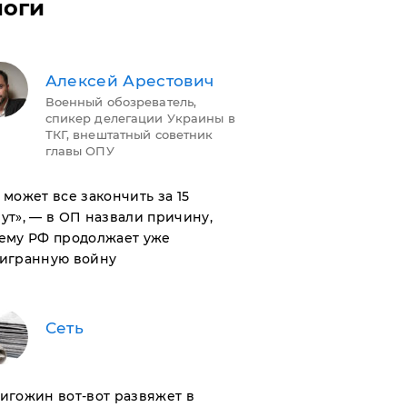
логи
Алексей Арестович
Военный обозреватель,
спикер делегации Украины в
ТКГ, внештатный советник
главы ОПУ
н может все закончить за 15
ут», — в ОП назвали причину,
ему РФ продолжает уже
игранную войну
Сеть
ригожин вот-вот развяжет в