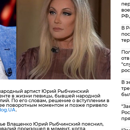
пе
вое
РФ,
В Р
пос
тер
Пол
отв
"сл
рос
В э
тре
 народный артист Юрий Рыбчинский
был
енте в жизни певицы, бывшей народной
ий. По его словам, решение о вступлении в
 нее поворотным моментом и позже привело
"За
log.UA
.
Рос
пр
лье Влащенко
Юрий Рыбчинский
пояснил,
овaлий
произошел в момент, когда