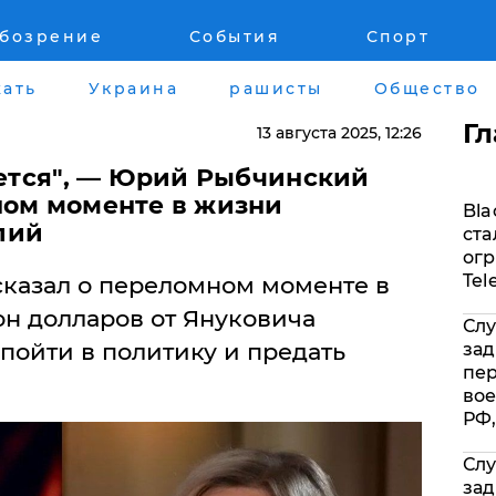
обозрение
События
Спорт
Война на Донбассе и в Крыму
Лайф стайл
ать
Украина
рашисты
Общество
"ДНР"
Здоровье
Г
13 августа 2025
, 12:26
"ЛНР"
Помощь прое
ается", — Юрий Рыбчинский
ном моменте в жизни
Bla
Оккупация Крыма
Стиль Диалог
лий
ста
огр
Новости Крыма
Шоу-биз
Tel
казал о переломном моменте в
н долларов от Януковича
Слу
Донбасс
Культура
 пойти в политику и предать
зад
пе
Армия Украины
Общество
вое
РФ,
Слу
зад