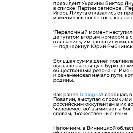
президент Украины
Виктор Ян
в списке ‘
Партии регионов’
. П
Игорь Лихута
отказались от пр
изменилась после того, как на
‘Переломный момент наступил,
депутатом вторым номером в св
отказались, им заплатили милли
— подчеркнул Юрий Рыбчинск
Большая сумма денег повлияла
вызвало настоящую бурю возм
общественный резонанс. Именн
и ознаменовал начало пути, к
родины.
Как ранее
Dialog.UA
сообщал, в
Повалий, выступая с громкими
российским оккупантам в их в
‘человечество’ вымирает, а бог
словам, ‘божественные’ гены.
Напомним, в Винницкой облас
обвинительное заключение пр