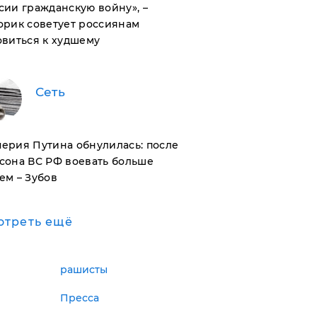
сии гражданскую войну», –
орик советует россиянам
овиться к худшему
Сеть
ерия Путина обнулилась: после
сона ВС РФ воевать больше
ем – Зубов
отреть ещё
рашисты
Пресса