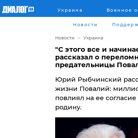
Украина
Военное 
Главная
Города
Новости
Поддерж
Все новости
Донецк
Новости
Украина
рассея
Луганск
"С этого все и начин
рассказал о перелом
Мир
Киев
предательницы Пова
Беларусь
Харьков
Юрий Рыбчинский расс
жизни Повалий: миллио
Военное обозрение
Днепр
повлиял на ее согласие
Наука и Техника
родину.
Львов
Экономика
Одесса
Мнение