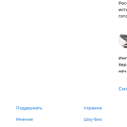
Рос
ист
гот
Имп
Хер
неч
См
Поддержать
Украина
Мнение
Шоу-Биз