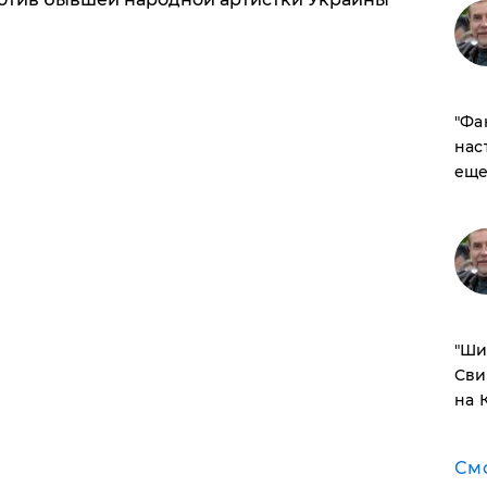
​"Ф
нас
еще
​"Ш
Сви
на 
См