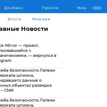
Донбасс
Пресса
Мир
Пресс-релизы
Авторское
Блоги
Мнение
Пресс-релизы
Мнение
лавные Новости
кту
Блоги
ck Mirror — проект,
а
ИноСМИ
лкивавшийся с
аничениями, — вернулся в
egram
жба безопасности Латвии
ержала шпиона,
редавшего данные о
нных объектах разведке
 – СМИ
жба безопасности Латвии
ержала шпиона,