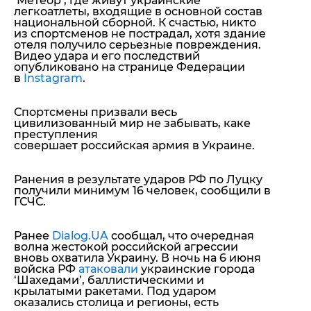
‘Метеор’, где живут украинские
легкоатлеты, входящие в основной состав
национальной сборной. К счастью, никто
из спортсменов не пострадал, хотя здание
отеля получило серьезные повреждения.
Видео удара и его последствий
опубликовано на странице Федерации
в
Instagram
.
Спортсмены призвали весь
цивилизованный мир не забывать, каке
преступления
совершает российская армия в Украине.
Ранения в результате ударов РФ по Луцку
получили минимум 16 человек, сообщили в
ГСЧС.
Ранее
Dialog.UA
сообщал, что очередная
волна жестокой российской агрессии
вновь охватила Украину. В ночь на 6 июня
войска РФ
атаковали
украинские города
‘Шахедами’, баллистическими и
крылатыми ракетами. Под ударом
оказались столица и регионы, есть