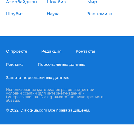
Азербайджан
Шоу-биз
Мир
Шоубиз
Наука
Экономика
О проекте
Редакция
Контакты
Реклама
Персональные данные
Защита персональных данных
Использование материалов разрешается при
условии ссылки (для интернет-изданий -
гиперссылки) на "Dialog-ua.com" не ниже третьего
абзаца.
© 2022,
Dialog-ua.сom
Все права защищены.