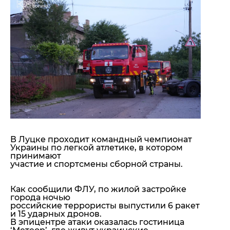
"ДНР"
Помощь проекту
"ЛНР"
Стиль Диалога
Оккупация Крыма
Шоу-биз
Новости Крыма
Культура
Донбасс
Общество
Армия Украины
Пресс-релизы
Авторское
Пресс-релизы
Мнение
Блоги
ИноСМИ
В Луцке проходит командный чемпионат
Украины по легкой атлетике, в котором
принимают
участие и спортсмены сборной страны.
Как сообщили ФЛУ, по жилой застройке
города ночью
российские террористы выпустили 6 ракет
и 15 ударных дронов.
В эпицентре атаки оказалась гостиница