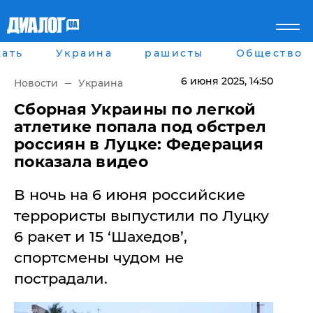
ать
Украина
рашисты
Общество
Главная
Города
Все новости
Донецк
6 июня 2025
, 14:50
Новости
Украина
рассея
Луганск
Мир
Киев
Сборная Украины по легкой
Беларусь
Харьков
атлетике попала под обстрел
Военное обозрение
Днепр
россиян в Луцке: Федерация
Наука и Техника
Львов
показала видео
Экономика
Одесса
Мнение
В ночь на 6 июня российские
Блоги
Пресса
террористы выпустили по Луцку
Шоу-биз
6 ракет и 15 ‘Шахедов’,
Здоровье
Украина
спортсмены чудом не
Спорт
пострадали.
Культура
Война на Донбассе и в
Лайф стайл
Крыму
Здоровье