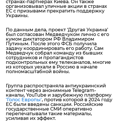
странах-партнерах Киева. Он также
организовывал уличные акции в странах
ЕС с призывами прекратить поддержку
Украины.
По данным дела,
проект ‘Другая Украина’
был согласован Медведчуком лично с его
кумом диктатором РФ Владимиром
Путиным.
После этого ФСБ получила
задачу координировать его работу. Сам
Медведчук собрал команду из бывших
сотрудников и пропагандистов
подконтрольных ему телеканалов, многие
из которых уехали в Россию в начале
полномасштабной войны.
Группа распространяла антиукраинский
контент через анонимные Telegram-
каналы, YouTube и зарубежную платформу
‘Голос Европы’
, против которой в 2024 году
ЕС были введены санкции. Российские
государственные СМИ оперативно
перепечатывали такие материалы,
усиливая их эффект.