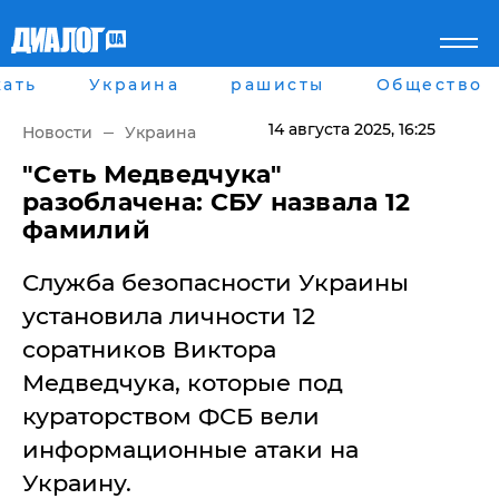
ать
Украина
рашисты
Общество
Главная
Города
Все новости
Донецк
14 августа 2025
, 16:25
Новости
Украина
рассея
Луганск
Мир
Киев
"Сеть Медведчука"
Беларусь
Харьков
разоблачена: СБУ назвала 12
Военное обозрение
Днепр
фамилий
Наука и Техника
Львов
Экономика
Одесса
Служба безопасности Украины
Мнение
Блоги
установила личности 12
Пресса
соратников Виктора
Шоу-биз
Здоровье
Медведчука, которые под
Украина
кураторством ФСБ вели
Спорт
информационные атаки на
Культура
Война на Донбассе и в
Лайф стайл
Украину.
Крыму
Здоровье