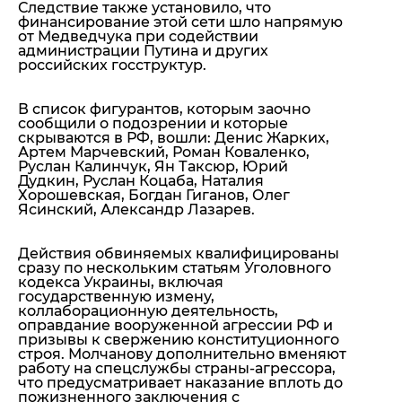
Следствие также установило, что
финансирование этой сети шло напрямую
от Медведчука при содействии
администрации Путина и других
российских госструктур.
В список фигурантов, которым заочно
сообщили о подозрении и которые
скрываются в РФ, вошли:
Денис Жарких,
Артем Марчевский, Роман Коваленко,
Руслан Калинчук, Ян Таксюр, Юрий
Дудкин, Руслан Коцаба, Наталия
Хорошевская, Богдан Гиганов, Олег
Ясинский, Александр Лазарев.
Действия обвиняемых квалифицированы
сразу по нескольким статьям Уголовного
кодекса Украины, включая
государственную измену,
коллаборационную деятельность,
оправдание вооруженной агрессии РФ и
призывы к свержению конституционного
строя. Молчанову дополнительно вменяют
работу на спецслужбы страны-агрессора,
что предусматривает наказание вплоть до
пожизненного заключения с