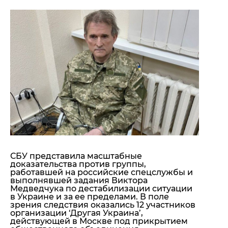
"ДНР"
Помощь проекту
"ЛНР"
Стиль Диалога
Оккупация Крыма
Шоу-биз
Новости Крыма
Культура
Донбасс
Общество
Армия Украины
Пресс-релизы
Авторское
Пресс-релизы
Мнение
Блоги
ИноСМИ
СБУ представила масштабные
доказательства против группы,
работавшей на российские спецслужбы и
выполнявшей задания Виктора
Медведчука по дестабилизации ситуации
в Украине и за ее пределами. В поле
зрения следствия оказались 12 участников
организации ‘Другая Украина’,
действующей в Москве под прикрытием