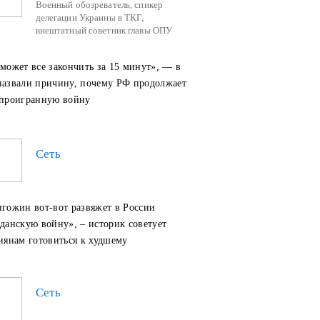
Военный обозреватель, спикер
делегации Украины в ТКГ,
внештатный советник главы ОПУ
 может все закончить за 15 минут», — в
азвали причину, почему РФ продолжает
проигранную войну
Сеть
игожин вот-вот развяжет в России
данскую войну», – историк советует
иянам готовиться к худшему
Сеть