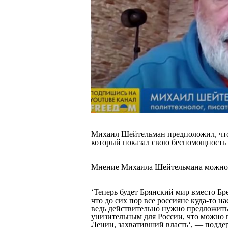
Блоги
Пресса
Шоу-биз
Здоровье
Украина
Михаил Шейтельман предположил, что
который показал свою беспомощность 
Спорт
Мнение Михаила Шейтельмана можно у
Культура
‘Теперь будет Брянский мир вместо Бр
что до сих пор все россияне куда-то нас
ведь действительно нужно предложить
унизительным для России, что можно п
Ленин, захвативший власть
‘, — подде