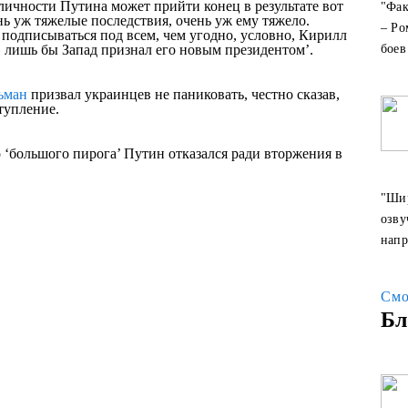
личности Путина может прийти конец в результате вот
​"Фа
нь уж тяжелые последствия, очень уж ему тяжело.
– Ро
 подписываться под всем, чем угодно, условно, Кирилл
 лишь бы Запад признал его новым президентом’.
бое
ьман
призвал украинцев не паниковать, честно сказав,
тупление.
 ‘большого пирога’ Путин отказался ради вторжения в
​"Ши
озву
напр
Смо
Бл