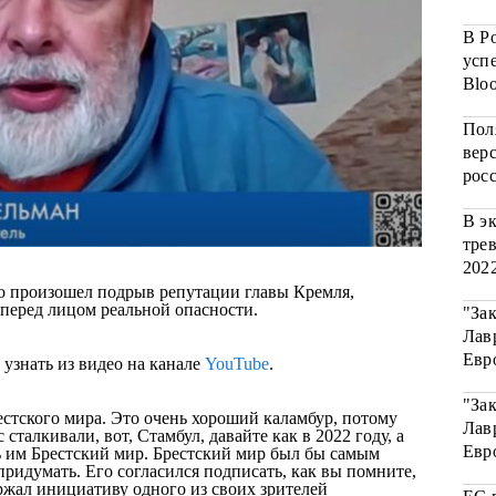
В Р
усп
Blo
Пол
вер
рос
В э
тре
202
 произошел подрыв репутации главы Кремля,
перед лицом реальной опасности.
"Зак
Лав
Евр
знать из видео на канале
YouTube
.
"Зак
естского мира. Это очень хороший каламбур, потому
Лав
 сталкивали, вот, Стамбул, давайте как в 2022 году, а
Евр
 им Брестский мир.
Брестский мир был бы самым
ридумать. Его согласился подписать, как вы помните,
ржал инициативу одного из своих зрителей