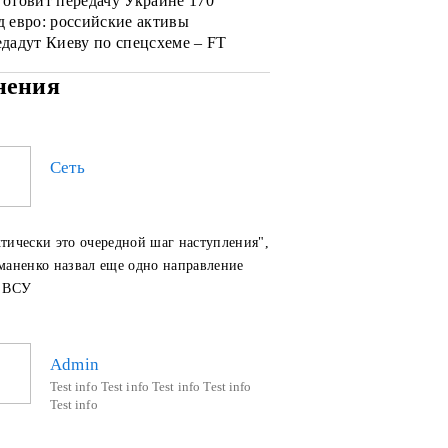
готовит передачу Украине 170
д евро: российские активы
едадут Киеву по спецсхеме – FT
ения
Сеть
ктически это очередной шаг наступления",
маненко назвал еще одно направление
в ВСУ
Admin
Test info Test info Test info Test info
Test info