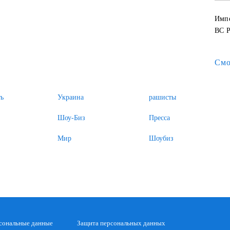
Импе
ВС Р
Смо
ь
Украина
рашисты
Шоу-Биз
Пресса
Мир
Шоубиз
сональные данные
Защита персональных данных