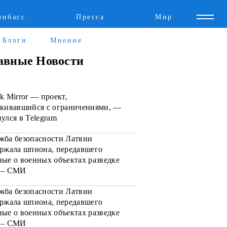
онбасс
Пресса
Мир
Пресс-релизы
Авторское
Блоги
Мнение
Пресс-релизы
Мнение
авные Новости
у
Блоги
k Mirror — проект,
ИноСМИ
лкивавшийся с ограничениями, —
улся в Telegram
жба безопасности Латвии
ержала шпиона, передавшего
ные о военных объектах разведке
 – СМИ
жба безопасности Латвии
ержала шпиона, передавшего
ные о военных объектах разведке
 – СМИ