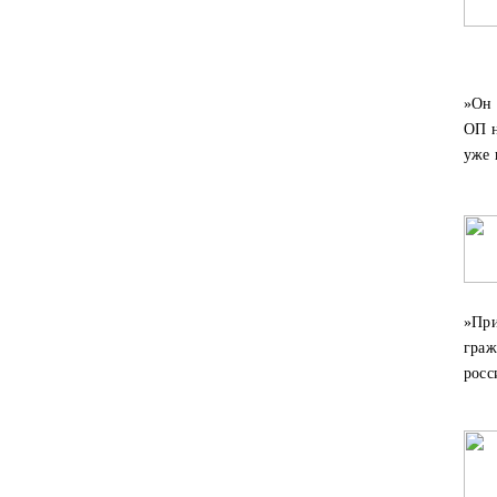
​»Он
ОП н
уже 
​»Пр
граж
росс