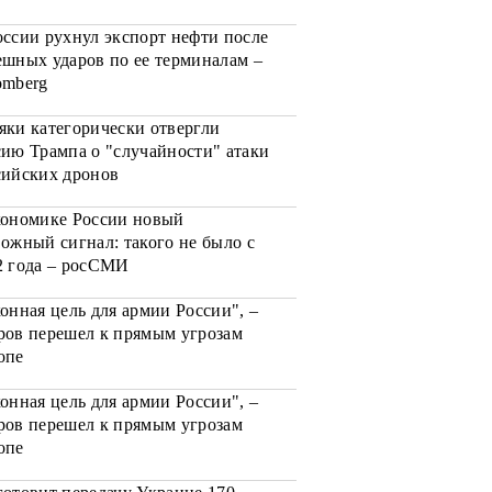
оссии рухнул экспорт нефти после
ешных ударов по ее терминалам –
omberg
яки категорически отвергли
сию Трампа о "случайности" атаки
сийских дронов
кономике России новый
вожный сигнал: такого не было с
2 года – росСМИ
онная цель для армии России", –
ров перешел к прямым угрозам
опе
онная цель для армии России", –
ров перешел к прямым угрозам
опе