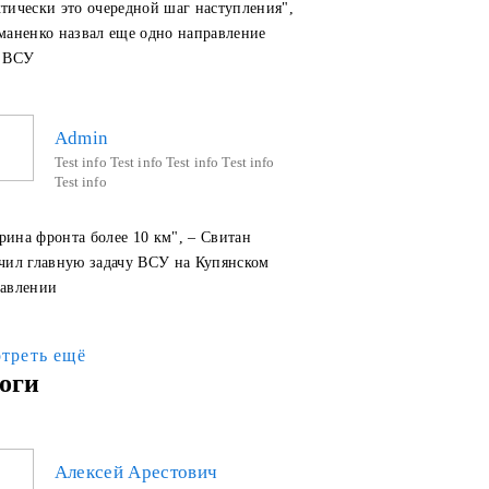
ктически это очередной шаг наступления",
маненко назвал еще одно направление
в ВСУ
Admin
Test info Test info Test info Test info
Test info
рина фронта более 10 км", – Свитан
чил главную задачу ВСУ на Купянском
авлении
треть ещё
оги
Алексей Арестович