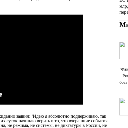
ЕС 
млр
пер
Мн
​"Фа
– Ро
бое
данно заявил: ‘
Идею я абсолютно поддерживаю, так
их суток начинаю верить в то, что вчерашние события
а, не режима, не системы, не диктатуры в России, не