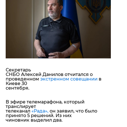
"ДНР"
Помощь проекту
"ЛНР"
Стиль Диалога
Оккупация Крыма
Шоу-биз
Новости Крыма
Культура
Донбасс
Общество
Армия Украины
Пресс-релизы
Авторское
Пресс-релизы
Мнение
Блоги
ИноСМИ
Секретарь
СНБО Алексей Данилов отчитался о
проведенном
экстренном совещании
в
Киеве 30
сентября.
В эфире телемарафона, который
транслирует
телеканал
«Рада»,
он заявил, что было
принято 5 решений. Из них
чиновник выделил два.