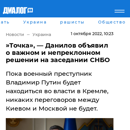
ать
Украина
рашисты
Общество
Главная
Города
Все новости
Донецк
1 октября 2022
, 10:23
Новости
Украина
рассея
Луганск
Мир
Киев
​»Точка», — Данилов объявил
Беларусь
Харьков
о важном и непреклонном
Военное обозрение
Днепр
решении на заседании СНБО
Наука и Техника
Львов
Экономика
Одесса
Пока военный преступник
Мнение
Блоги
Владимир Путин будет
Пресса
находиться во власти в Кремле,
Шоу-биз
Здоровье
никаких переговоров между
Украина
Киевом и Москвой не будет.
Спорт
Культура
Война на Донбассе и в
Лайф стайл
Крыму
Здоровье