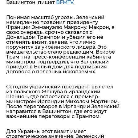
Вашингтон, пишет
BFMTV
.
Понимая масштаб угрозы, Зеленский
немедленно позвонил президенту
Франции
Эммануэлю Макрону.
Макрон, в
свою очередь, срочно связался с
Дональдом Трампом
и убедил его не
отменять визит, заявив, что лично
поручится за украинского лидера. Это
вмешательство стало решающим. Вскоре
Трамп на пресс-конференции кабинета
министров подтвердил, что Зеленский
приедет в Белый дом для подписания
договора о полезных ископаемых.
Сегодня украинский президент вылетел
из польского Жешува в ирландский
Шаннон, где встретился с премьер-
министром Ирландии Михолом Мартином.
После переговоров в Ирландии Зеленский
направится в Вашингтон, где его ждут
важнейшие переговоры с Трампом.
Для Украины этот визит имеет
стратегическое значение: Зеленский