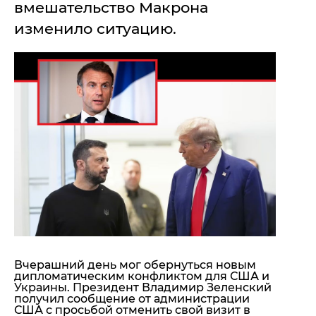
вмешательство Макрона
"ДНР"
Помощь проекту
изменило ситуацию.
"ЛНР"
Стиль Диалога
Оккупация Крыма
Шоу-биз
Новости Крыма
Культура
Донбасс
Общество
Армия Украины
Пресс-релизы
Авторское
Пресс-релизы
Мнение
Блоги
ИноСМИ
Вчерашний день мог обернуться новым
дипломатическим конфликтом для США и
Украины. Президент
Владимир Зеленский
получил сообщение от администрации
США с просьбой отменить свой визит в