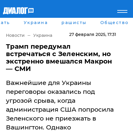
ать
Украина
рашисты
Общество
Главная
Города
Все новости
Донецк
27 февраля 2025
, 17:31
Новости
Украина
рассея
Луганск
Мир
Киев
Трамп передумал
Беларусь
Харьков
встречаться с Зеленским, но
Военное обозрение
Днепр
экстренно вмешался Макрон
Наука и Техника
Львов
— СМИ
Экономика
Одесса
Мнение
Важнейшие для Украины
Блоги
Пресса
переговоры оказались под
Шоу-биз
угрозой срыва, когда
Здоровье
Украина
администрация США попросила
Спорт
Зеленского не приезжать в
Культура
Война на Донбассе и в
Лайф стайл
Вашингтон. Однако
Крыму
Здоровье