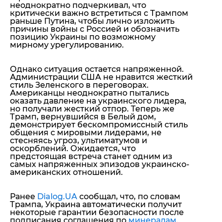
неоднократно подчеркивал, что
критически важно встретиться с Трампом
раньше Путина, чтобы лично изложить
причины войны с Россией и обозначить
позицию Украины по возможному
мирному урегулированию.
Однако ситуация остается напряженной.
Администрации США не нравится жесткий
стиль Зеленского в переговорах.
Американцы неоднократно пытались
оказать давление на украинского лидера,
но получали жесткий отпор. Теперь же
Трамп, вернувшийся в Белый дом,
демонстрирует бескомпромиссный стиль
общения с мировыми лидерами, не
стесняясь угроз, ультиматумов и
оскорблений. Ожидается, что
предстоящая встреча станет одним из
самых напряженных эпизодов украинско-
американских отношений.
Ранее
Dialog.UA
сообщал, что, по словам
Трампа, Украина автоматически получит
некоторые гарантии безопасности после
подписания соглашения по
минералам
.