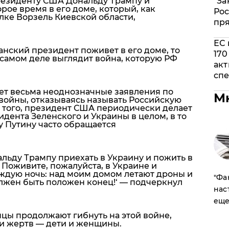
резиденту США Дональду Трампу и
"За
ое время в его доме, который, как
Рос
елке Ворзель Киевской области,
пр
ЕС 
нский президент поживет в его доме, то
170
 самом деле выглядит война, которую РФ
акт
спе
ает весьма неоднозначные заявления по
М
войны, отказываясь называть Российскую
 того, президент США периодически делает
дента Зеленского и Украины в целом, в то
у Путину часто обращается
льду Трампу приехать в Украину и пожить в
Поживите, пожалуйста, в Украине и
аждую ночь: над моим домом летают дроны и
​"Ф
олжен быть положен конец!
‘ — подчеркнул
нас
еще
нцы продолжают гибнуть на этой войне,
и жертв — дети и женщины.