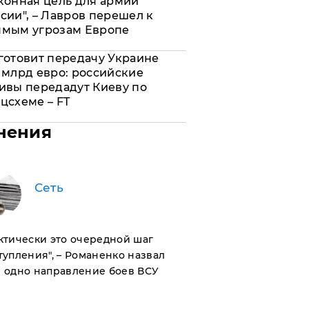
конная цель для армии
сии", – Лавров перешел к
ямым угрозам Европе
готовит передачу Украине
 млрд евро: российские
ивы передадут Киеву по
цсхеме – FT
нения
Сеть
актически это очередной шаг
тупления", – Романенко назвал
 одно направление боев ВСУ