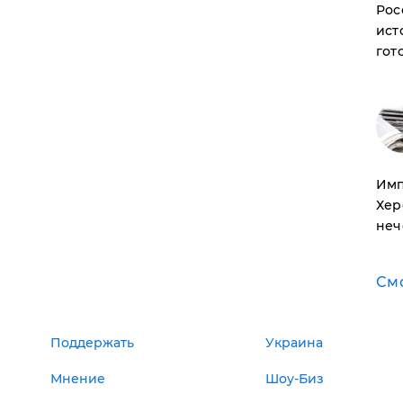
Рос
ист
гот
Имп
Хер
неч
См
Поддержать
Украина
Мнение
Шоу-Биз