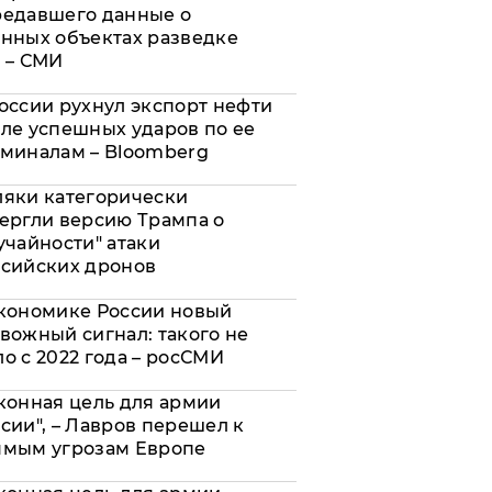
редавшего данные о
нных объектах разведке
 – СМИ
оссии рухнул экспорт нефти
ле успешных ударов по ее
миналам – Bloomberg
яки категорически
ергли версию Трампа о
учайности" атаки
сийских дронов
кономике России новый
вожный сигнал: такого не
о с 2022 года – росСМИ
конная цель для армии
сии", – Лавров перешел к
ямым угрозам Европе