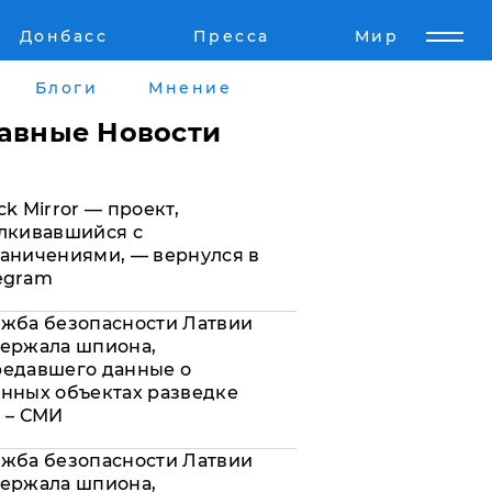
Донбасс
Пресса
Мир
Пресс-релизы
Авторское
Блоги
Мнение
Пресс-релизы
Мнение
лавные Новости
кту
Блоги
ck Mirror — проект,
а
ИноСМИ
лкивавшийся с
аничениями, — вернулся в
egram
жба безопасности Латвии
ержала шпиона,
редавшего данные о
нных объектах разведке
 – СМИ
жба безопасности Латвии
ержала шпиона,