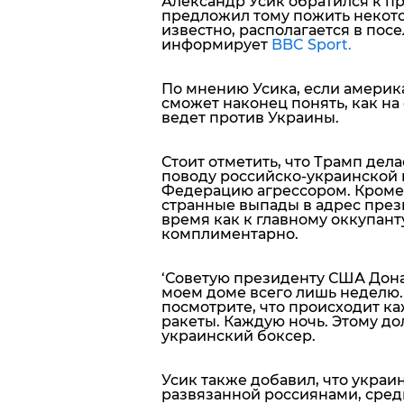
Александр Усик обратился к п
предложил тому пожить некотор
известно, располагается в пос
информирует
BBC Sport.
По мнению Усика, если америка
сможет наконец понять, как на
ведет против Украины.
Стоит отметить, что Трамп дел
поводу российско-украинской 
Федерацию агрессором. Кроме
странные выпады в адрес прези
время как к главному оккупант
комплиментарно.
‘Советую президенту США Дона
моем доме всего лишь неделю. 
посмотрите, что происходит к
ракеты. Каждую ночь. Этому д
украинский боксер.
Усик также добавил, что украи
развязанной россиянами, сред