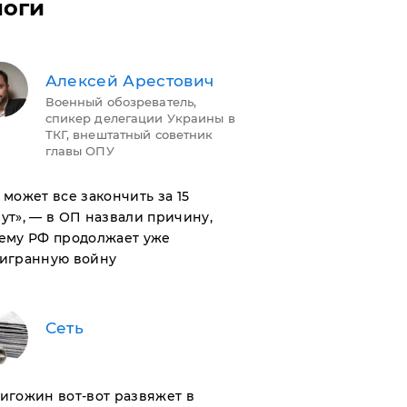
логи
Алексей Арестович
Военный обозреватель,
спикер делегации Украины в
ТКГ, внештатный советник
главы ОПУ
н может все закончить за 15
ут», — в ОП назвали причину,
ему РФ продолжает уже
игранную войну
Сеть
ригожин вот-вот развяжет в