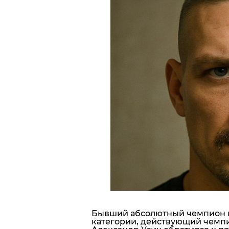
Блоги
Пресса
Шоу-биз
Здоровье
Украина
Спорт
Культура
Бывший абсолютный чемпион м
категории, действующий чемп