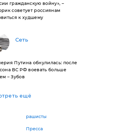
сии гражданскую войну», –
орик советует россиянам
овиться к худшему
Сеть
ерия Путина обнулилась: после
сона ВС РФ воевать больше
ем – Зубов
отреть ещё
рашисты
Пресса