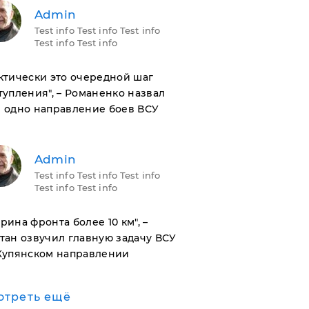
Admin
Test info Test info Test info
Test info Test info
актически это очередной шаг
тупления", – Романенко назвал
 одно направление боев ВСУ
Admin
Test info Test info Test info
Test info Test info
ирина фронта более 10 км", –
тан озвучил главную задачу ВСУ
Купянском направлении
отреть ещё