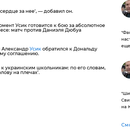
 сердце за нее
‘, — добавил он.
момент Усик готовится к бою за абсолютное
есе: матч против Даниэля Дюбуа
​"Ф
нас
еще
о Александр
Усик
обратился к Дональду
му соглашению.
к украинским школьникам: по его словам,
лову на плечах’.
​"Ш
Сви
на 
См