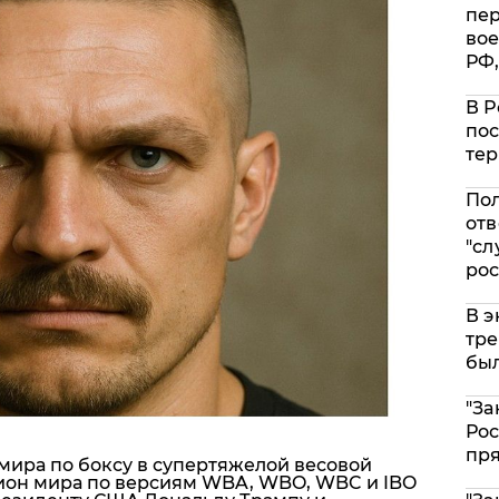
пе
вое
РФ,
В Р
пос
тер
Пол
отв
"сл
рос
В э
тре
был
"За
Рос
пр
ира по боксу в супертяжелой весовой
ион мира по версиям WBA, WBO, WBC и IBO