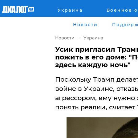
Украина
Военное 
Главная
Города
Новости
Поддерж
Все новости
Донецк
Новости
Украина
рассея
Луганск
Усик пригласил Трам
пожить в его доме: "
Мир
Киев
здесь каждую ночь"
Беларусь
Харьков
Поскольку Трамп делае
войне в Украине, отказ
Военное обозрение
Днепр
агрессором, ему нужно 
Наука и Техника
понять реалии, считает 
Львов
Экономика
Одесса
Мнение