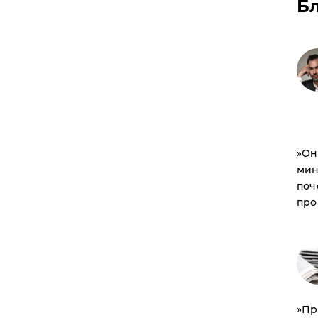
Б
​»О
мин
поч
про
​»П