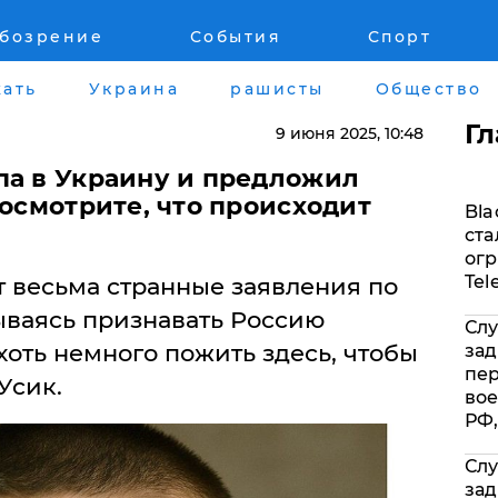
обозрение
События
Спорт
Война на Донбассе и в Крыму
Лайф стайл
ать
Украина
рашисты
Общество
"ДНР"
Здоровье
Г
9 июня 2025
, 10:48
"ЛНР"
Помощь прое
па в Украину и предложил
Посмотрите, что происходит
Bla
Оккупация Крыма
Стиль Диалог
ста
огр
Новости Крыма
Шоу-биз
Tel
т весьма странные заявления по
ываясь признавать Россию
Слу
Донбасс
Культура
хоть немного пожить здесь, чтобы
зад
пе
Усик.
Армия Украины
Общество
вое
РФ,
Слу
зад