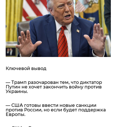
"ДНР"
Помощь проекту
"ЛНР"
Стиль Диалога
Оккупация Крыма
Шоу-биз
Новости Крыма
Культура
Донбасс
Общество
Армия Украины
Пресс-релизы
Авторское
Пресс-релизы
Мнение
Блоги
ИноСМИ
Ключевой вывод
— Трамп разочарован тем, что диктатор
Путин не хочет закончить войну против
Украины.
— США готовы ввести новые санкции
против России, но если будет поддержка
Европы.