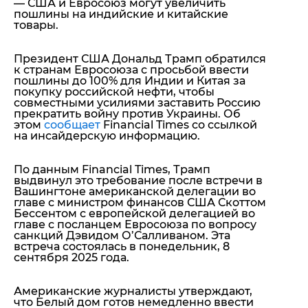
— США и Евросоюз могут увеличить
пошлины на индийские и китайские
товары.
Президент США Дональд Трамп обратился
к странам Евросоюза с просьбой ввести
пошлины до 100% для Индии и Китая за
покупку российской нефти, чтобы
совместными усилиями заставить Россию
прекратить войну против Украины. Об
этом
сообщает
Financial Times со ссылкой
на инсайдерскую информацию.
По данным Financial Times, Трамп
выдвинул это требование после встречи в
Вашингтоне американской делегации во
главе с министром финансов США Скоттом
Бессентом с европейской делегацией во
главе с посланцем Евросоюза по вопросу
санкций Дэвидом О’Салливаном. Эта
встреча состоялась в понедельник, 8
сентября 2025 года.
Американские журналисты утверждают,
что Белый дом готов немедленно ввести