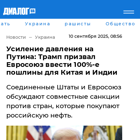
ать
Украина
рашисты
Общество
Главная
Города
Все новости
Донецк
10 сентября 2025
, 08:56
Новости
Украина
рассея
Луганск
Мир
Киев
Усиление давления на
Беларусь
Харьков
Путина: Трамп призвал
Военное обозрение
Днепр
Евросоюз ввести 100%-е
Наука и Техника
Львов
пошлины для Китая и Индии
Экономика
Одесса
Мнение
Соединенные Штаты и Евросоюз
Блоги
Пресса
обсуждают совместные санкции
Шоу-биз
против стран, которые покупают
Здоровье
Украина
российскую нефть.
Спорт
Культура
Война на Донбассе и в
Лайф стайл
Крыму
Здоровье