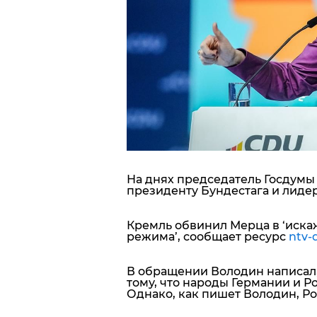
Блоги
Пресса
Шоу-биз
Здоровье
Украина
На днях председатель Госдум
президенту Бундестага и лиде
Спорт
Кремль обвинил Мерца в ‘иска
режима’, сообщает ресурс
ntv-
Культура
В обращении Володин написал,
тому, что народы Германии и Ро
Однако, как пишет Володин, Рос