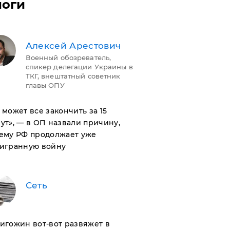
логи
Алексей Арестович
Военный обозреватель,
спикер делегации Украины в
ТКГ, внештатный советник
главы ОПУ
н может все закончить за 15
ут», — в ОП назвали причину,
ему РФ продолжает уже
игранную войну
Сеть
ригожин вот-вот развяжет в