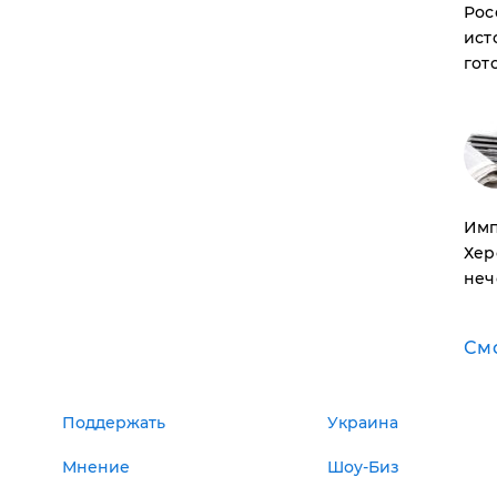
Рос
ист
гот
Имп
Хер
неч
См
Поддержать
Украина
Мнение
Шоу-Биз