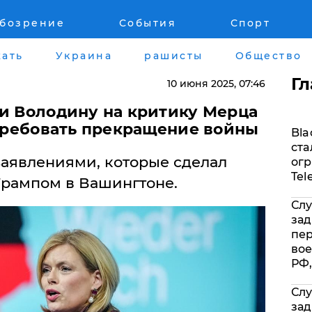
обозрение
События
Спорт
Война на Донбассе и в Крыму
Лайф стайл
ать
Украина
рашисты
Общество
"ДНР"
Здоровье
Г
10 июня 2025
, 07:46
"ЛНР"
Помощь прое
ли Володину на критику Мерца
 требовать прекращение войны
Bla
Оккупация Крыма
Стиль Диалог
ста
аявлениями, которые сделал
огр
Новости Крыма
Шоу-биз
Tel
Трампом в Вашингтоне.
Слу
Донбасс
Культура
зад
пе
Армия Украины
Общество
вое
РФ,
Слу
зад