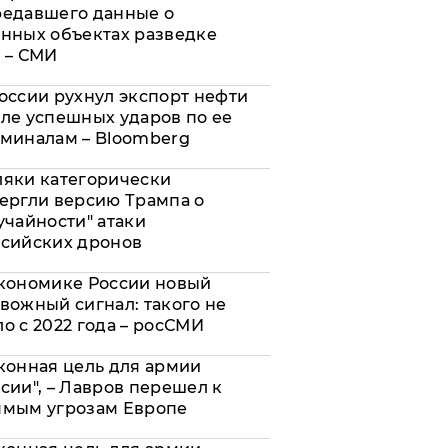
редавшего данные о
нных объектах разведке
 – СМИ
оссии рухнул экспорт нефти
ле успешных ударов по ее
миналам – Bloomberg
яки категорически
ергли версию Трампа о
учайности" атаки
сийских дронов
кономике России новый
вожный сигнал: такого не
о с 2022 года – росСМИ
конная цель для армии
сии", – Лавров перешел к
ямым угрозам Европе