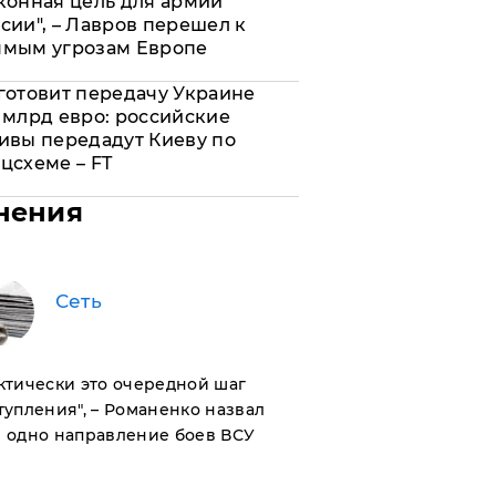
конная цель для армии
сии", – Лавров перешел к
ямым угрозам Европе
готовит передачу Украине
 млрд евро: российские
ивы передадут Киеву по
цсхеме – FT
нения
Сеть
актически это очередной шаг
тупления", – Романенко назвал
 одно направление боев ВСУ