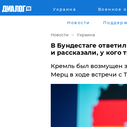
Украина
Военное 
Главная
Города
Новости
Поддерж
Все новости
Донецк
Новости
Украина
рассея
Луганск
​В Бундестаге ответи
и рассказали, у кого
Мир
Киев
Кремль был возмущен з
Беларусь
Харьков
Мерц в ходе встречи с 
Военное обозрение
Днепр
Наука и Техника
Львов
Экономика
Одесса
Мнение