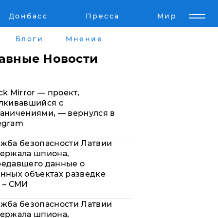
Донбасс
Пресса
Мир
Пресс-релизы
Авторское
Блоги
Мнение
Пресс-релизы
Мнение
лавные Новости
кту
Блоги
ck Mirror — проект,
а
ИноСМИ
лкивавшийся с
аничениями, — вернулся в
egram
жба безопасности Латвии
ержала шпиона,
редавшего данные о
нных объектах разведке
 – СМИ
жба безопасности Латвии
ержала шпиона,