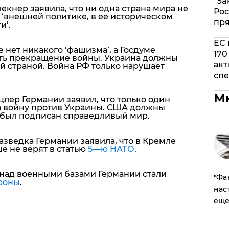
"За
кнер заявила, что ни одна страна мира не
Рос
 ‘внешней политике, в ее историческом
пр
и’.
ЕС 
 нет никакого ‘фашизма’, а Госдуме
170
ать прекращение войны. Украина должны
акт
й страной. Война РФ только нарушает
спе
М
цлер Германии заявил, что
только один
за войну против Украины. США должны
ы был подписан справедливый мир.
азведка Германии заявила, что в Кремле
е не верят в статью
5—ю НАТО
.
над военными базами Германии стали
​"Ф
роны
.
нас
еще