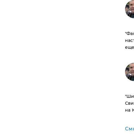
​"Ф
нас
еще
​"Ш
Сви
на 
См