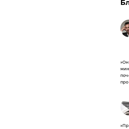
Б
​»О
мин
поч
про
​»П