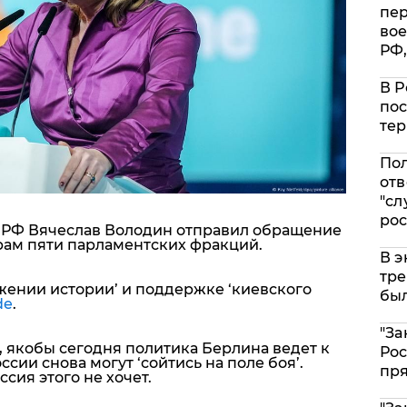
пе
вое
РФ,
В Р
пос
тер
Пол
отв
"сл
рос
ы РФ Вячеслав Володин отправил обращение
рам пяти парламентских фракций.
В э
тре
жении истории’ и поддержке ‘киевского
был
de
.
"За
 якобы сегодня политика Берлина ведет к
Рос
ссии снова могут ‘сойтись на поле боя’.
пр
сия этого не хочет.