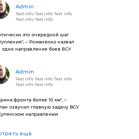
Admin
Test info Test info Test info
Test info Test info
актически это очередной шаг
тупления", – Романенко назвал
 одно направление боев ВСУ
Admin
Test info Test info Test info
Test info Test info
ирина фронта более 10 км", –
тан озвучил главную задачу ВСУ
Купянском направлении
отреть ещё