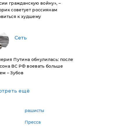
сии гражданскую войну», –
орик советует россиянам
овиться к худшему
Сеть
ерия Путина обнулилась: после
сона ВС РФ воевать больше
ем – Зубов
отреть ещё
рашисты
Пресса