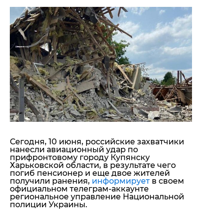
"ДНР"
Помощь проекту
"ЛНР"
Стиль Диалога
Оккупация Крыма
Шоу-биз
Новости Крыма
Культура
Донбасс
Общество
Армия Украины
Пресс-релизы
Авторское
Пресс-релизы
Мнение
Блоги
ИноСМИ
Сегодня, 10 июня, российские захватчики
нанесли авиационный удар по
прифронтовому городу Купянску
Харьковской области, в результате чего
погиб пенсионер и еще двое жителей
получили ранения,
информирует
в своем
официальном телеграм-аккаунте
региональное управление Национальной
полиции Украины.