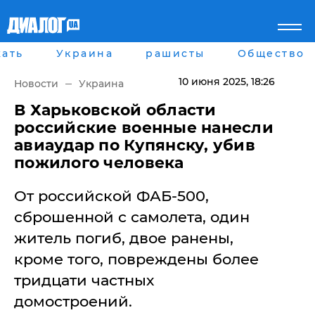
ать
Украина
рашисты
Общество
Главная
Города
Все новости
Донецк
10 июня 2025
, 18:26
Новости
Украина
рассея
Луганск
Мир
Киев
В Харьковской области
Беларусь
Харьков
российские военные нанесли
Военное обозрение
Днепр
авиаудар по Купянску, убив
Наука и Техника
Львов
пожилого человека
Экономика
Одесса
Мнение
От российской ФАБ-500,
Блоги
Пресса
сброшенной с самолета, один
Шоу-биз
житель погиб, двое ранены,
Здоровье
Украина
кроме того, повреждены более
Спорт
тридцати частных
Культура
Война на Донбассе и в
Лайф стайл
домостроений.
Крыму
Здоровье