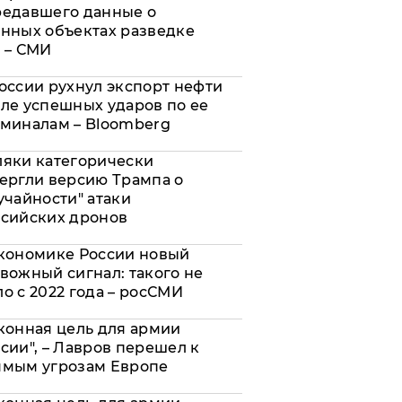
редавшего данные о
нных объектах разведке
 – СМИ
оссии рухнул экспорт нефти
ле успешных ударов по ее
миналам – Bloomberg
яки категорически
ергли версию Трампа о
учайности" атаки
сийских дронов
кономике России новый
вожный сигнал: такого не
о с 2022 года – росСМИ
конная цель для армии
сии", – Лавров перешел к
ямым угрозам Европе