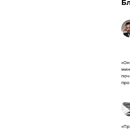
Б
​»О
мин
поч
про
​»П