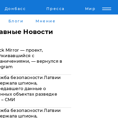
Донбасс
Пресса
Мир
Пресс-релизы
Авторское
Блоги
Мнение
Пресс-релизы
Мнение
лавные Новости
кту
Блоги
ck Mirror — проект,
а
ИноСМИ
лкивавшийся с
аничениями, — вернулся в
egram
жба безопасности Латвии
ержала шпиона,
редавшего данные о
нных объектах разведке
 – СМИ
жба безопасности Латвии
ержала шпиона,