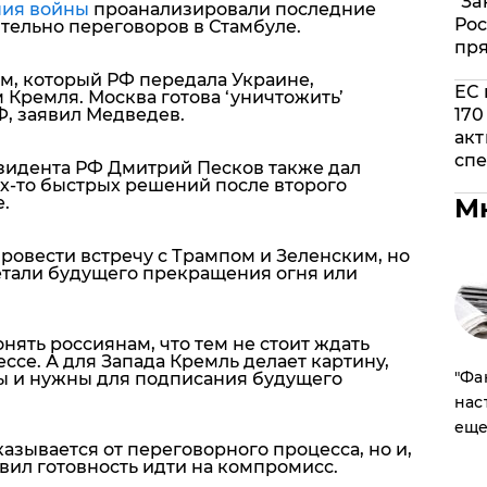
"За
ния войны
проанализировали последние
Рос
тельно переговоров в Стамбуле.
пр
м, который РФ передала Украине,
ЕС 
м Кремля.
Москва готова ‘уничтожить’
Ф, заявил Медведев.
170
акт
спе
зидента РФ Дмитрий Песков также дал
ких-то быстрых решений после второго
.
М
 провести встречу с Трампом и Зеленским, но
детали будущего прекращения огня или
ять россиянам, что тем не стоит ждать
се. А для Запада Кремль делает картину,
​"Ф
ы и нужны для подписания будущего
нас
еще
казывается от переговорного процесса, но и,
явил готовность идти на компромисс.