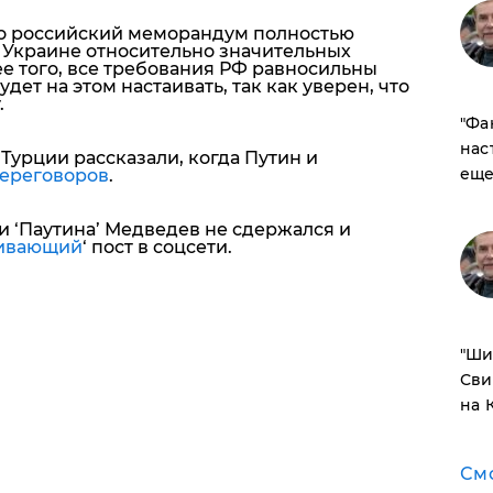
то российский меморандум полностью
 Украине относительно значительных
е того,
все требования РФ равносильны
удет на этом настаивать, так как уверен, что
.
​"Ф
нас
Турции рассказали, когда Путин и
еще
ереговоров
.
 ‘Паутина’ Медведев не сдержался и
гивающий
‘ пост в соцсети.
​"Ш
Сви
на 
См