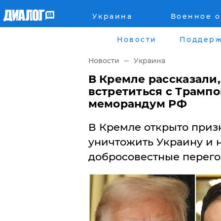
Украина
Военное 
Главная
Города
Новости
Поддерж
Все новости
Донецк
Новости
Украина
рассея
Луганск
​В Кремле рассказали,
встретиться с Трампо
Мир
Киев
меморандум РФ
Беларусь
Харьков
В Кремле открыто призн
уничтожить Украину и 
Военное обозрение
Днепр
добросовестные перего
Наука и Техника
Львов
Экономика
Одесса
Мнение