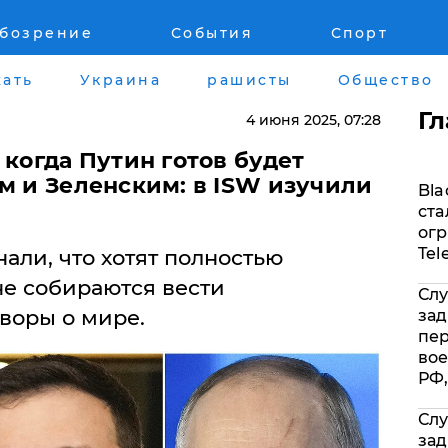
обозрение
События
Спорт
Война на Донбассе и в Крыму
Лайф стайл
ать
Украина
рашисты
Общество
"ДНР"
Здоровье
Г
4 июня 2025
, 07:28
"ЛНР"
Помощь прое
 когда Путин готов будет
м и Зеленским: в ISW изучили
Bla
Оккупация Крыма
Стиль Диалог
ста
огр
Новости Крыма
Шоу-биз
Tel
али, что хотят полностью
не собираются вести
Слу
Донбасс
Культура
воры о мире.
зад
пе
Армия Украины
Общество
вое
РФ,
Слу
зад