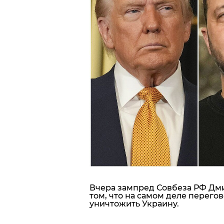
Блоги
Пресса
Шоу-биз
Здоровье
Украина
Спорт
Культура
Вчера зампред Совбеза РФ Дми
том, что на самом деле перего
уничтожить Украину.