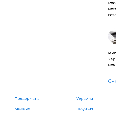
Рос
ист
гот
Имп
Хер
неч
См
Поддержать
Украина
Мнение
Шоу-Биз