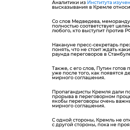
Аналитики из
Института изуче
высказывания в Кремле относи
Со слов Медведева, меморанду
полностью соответствует целя
любого, кто выступит против Р
Накануне пресс-секретарь пре
понять, что не стоит ждать ка
раунда переговоров в Стамбуле
Также, с его слов, Путин готов
уже после того, как появятся 
мирного соглашения.
Пропагандисты Кремля дали пон
прорыва в переговорном процес
якобы переговоры очень важн
мирного соглашения.
С одной стороны, Кремль не от
с другой стороны, пока не про