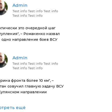
Admin
Test info Test info Test info
Test info Test info
актически это очередной шаг
тупления", – Романенко назвал
 одно направление боев ВСУ
Admin
Test info Test info Test info
Test info Test info
ирина фронта более 10 км", –
тан озвучил главную задачу ВСУ
Купянском направлении
отреть ещё