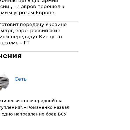
конная цель для армии
сии", – Лавров перешел к
ямым угрозам Европе
готовит передачу Украине
 млрд евро: российские
ивы передадут Киеву по
цсхеме – FT
нения
Сеть
актически это очередной шаг
тупления", – Романенко назвал
 одно направление боев ВСУ