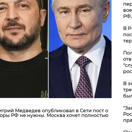
пе
вое
РФ,
В Р
пос
тер
Пол
отв
"сл
рос
В э
тре
был
"За
трий Медведев опубликовал в Сети пост о
Рос
воры РФ не нужны. Москва хочет полностью
пр