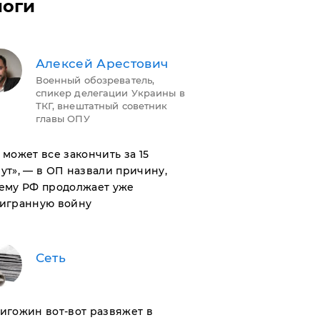
логи
Алексей Арестович
Военный обозреватель,
спикер делегации Украины в
ТКГ, внештатный советник
главы ОПУ
н может все закончить за 15
ут», — в ОП назвали причину,
ему РФ продолжает уже
игранную войну
Сеть
ригожин вот-вот развяжет в