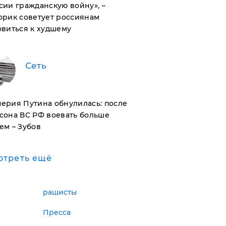
сии гражданскую войну», –
орик советует россиянам
овиться к худшему
Сеть
ерия Путина обнулилась: после
сона ВС РФ воевать больше
ем – Зубов
отреть ещё
рашисты
Пресса