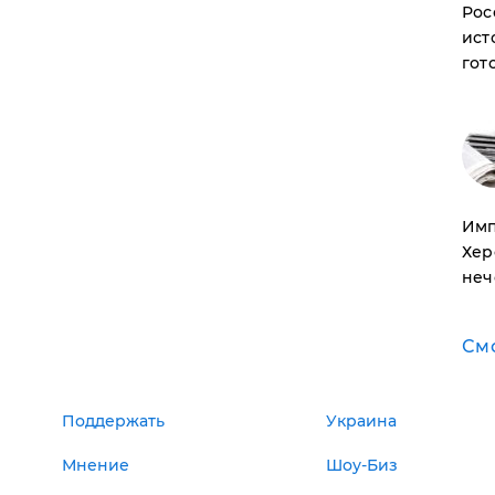
Рос
ист
гот
Имп
Хер
неч
См
Поддержать
Украина
Мнение
Шоу-Биз