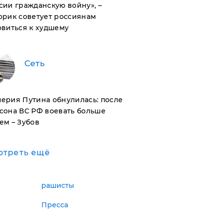
сии гражданскую войну», –
орик советует россиянам
овиться к худшему
Сеть
ерия Путина обнулилась: после
сона ВС РФ воевать больше
ем – Зубов
отреть ещё
рашисты
Пресса