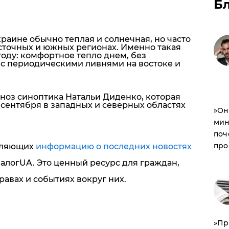
Б
раине обычно теплая и солнечная, но часто
точных и южных регионах. Именно такая
году: комфортное тепло днем, без
 с периодическими ливнями на востоке и
оз синоптика Натальи Диденко, которая
 сентября в западных и северных областях
​»О
мин
поч
про
вляющих
информацию о последних новостях
иалогUA. Это ценный ресурс для граждан,
равах и событиях вокруг них.
​»П