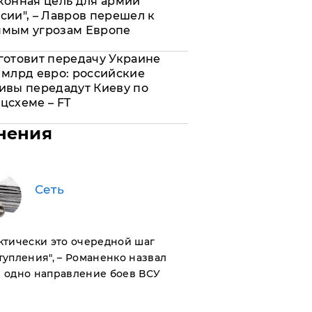
конная цель для армии
сии", – Лавров перешел к
ямым угрозам Европе
готовит передачу Украине
 млрд евро: российские
ивы передадут Киеву по
цсхеме – FT
нения
Сеть
актически это очередной шаг
тупления", – Романенко назвал
 одно направление боев ВСУ