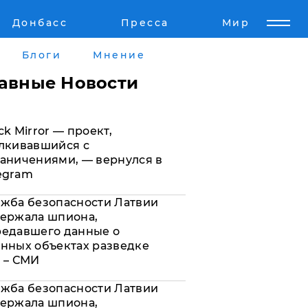
Донбасс
Пресса
Мир
Пресс-релизы
Авторское
Блоги
Мнение
Пресс-релизы
Мнение
лавные Новости
кту
Блоги
ck Mirror — проект,
а
ИноСМИ
лкивавшийся с
аничениями, — вернулся в
egram
жба безопасности Латвии
ержала шпиона,
редавшего данные о
нных объектах разведке
 – СМИ
жба безопасности Латвии
ержала шпиона,