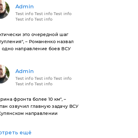
Admin
Test info Test info Test info
Test info Test info
актически это очередной шаг
тупления", – Романенко назвал
 одно направление боев ВСУ
Admin
Test info Test info Test info
Test info Test info
ирина фронта более 10 км", –
тан озвучил главную задачу ВСУ
Купянском направлении
отреть ещё