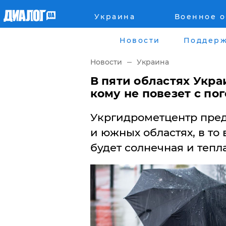
Украина
Военное 
Главная
Города
Новости
Поддерж
Все новости
Донецк
Новости
Украина
рассея
Луганск
В пяти областях Укр
кому не повезет с по
Мир
Киев
Укргидрометцентр пред
Беларусь
Харьков
и южных областях, в то
будет солнечная и тепла
Военное обозрение
Днепр
Наука и Техника
Львов
Экономика
Одесса
Мнение