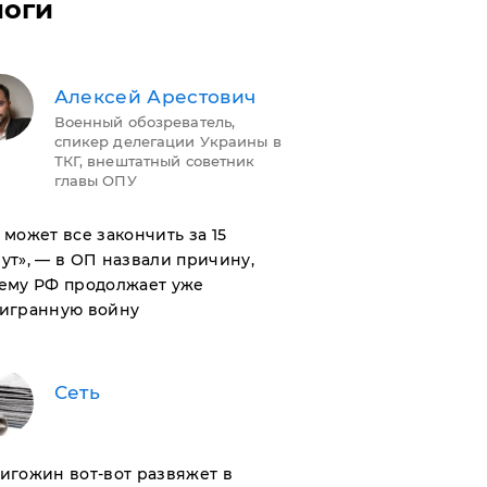
логи
Алексей Арестович
Военный обозреватель,
спикер делегации Украины в
ТКГ, внештатный советник
главы ОПУ
н может все закончить за 15
ут», — в ОП назвали причину,
ему РФ продолжает уже
игранную войну
Сеть
ригожин вот-вот развяжет в