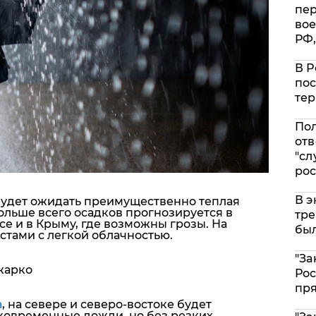
пе
вое
РФ,
В Р
пос
тер
Пол
отв
"сл
рос
В э
будет ожидать преимущественно теплая
больше всего осадков прогнозируется в
тре
се и в Крыму, где возможны грозы. На
был
естами с легкой облачностью.
"За
 жарко
Рос
пр
а
, на севере и северо-востоке будет
ковременные дожди, но без резких