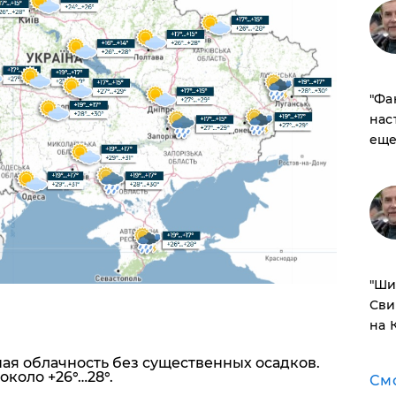
​"Ф
нас
еще
​"Ш
Сви
на 
ая облачность без существенных осадков.
около +26°…28°.
См