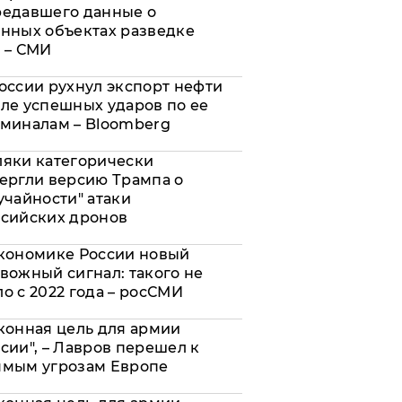
редавшего данные о
нных объектах разведке
 – СМИ
оссии рухнул экспорт нефти
ле успешных ударов по ее
миналам – Bloomberg
яки категорически
ергли версию Трампа о
учайности" атаки
сийских дронов
кономике России новый
вожный сигнал: такого не
о с 2022 года – росСМИ
конная цель для армии
сии", – Лавров перешел к
ямым угрозам Европе