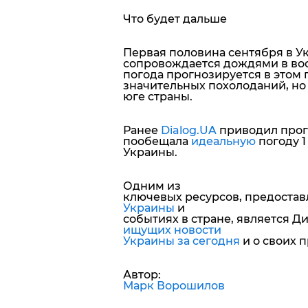
Что будет дальше
Первая половина сентября в Ук
сопровождается дождями в вос
погода прогнозируется в этом 
значительных похолоданий, но
юге страны.
Ранее
Dialog.UA
приводил прогн
пообещала
идеальную
погоду 1
Украины
.
Одним из
ключевых ресурсов, предоста
Украины
и
событиях в стране, является Д
ищущих новости
Украины за сегодня
и о своих п
Автор:
Марк Ворошилов