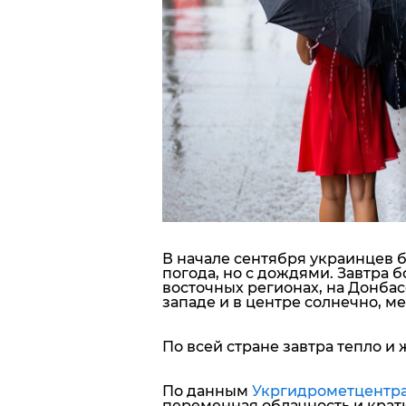
Блоги
Пресса
Шоу-биз
Здоровье
Украина
В начале сентября украинцев 
Спорт
погода, но с дождями. Завтра 
восточных регионах, на Донбас
западе и в центре солнечно, м
Культура
По всей стране завтра тепло и
По данным
Укргидрометцентр
переменная облачность и крат