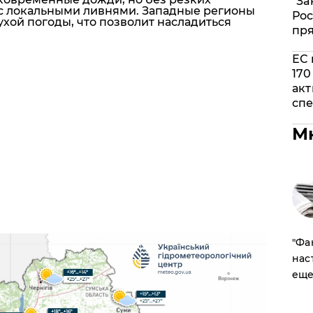
"За
о с локальными ливнями. Западные регионы
Рос
ухой погоды, что позволит насладиться
пр
ЕС 
170
акт
спе
М
​"Ф
нас
еще