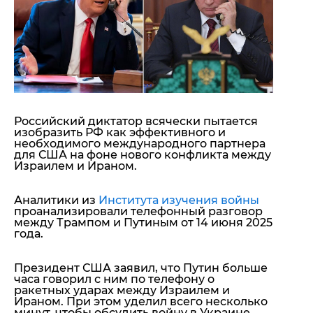
"ДНР"
Помощь проекту
"ЛНР"
Стиль Диалога
Оккупация Крыма
Шоу-биз
Новости Крыма
Культура
Донбасс
Общество
Армия Украины
Пресс-релизы
Авторское
Пресс-релизы
Мнение
Российский диктатор всячески пытается
изобразить РФ как эффективного и
Блоги
необходимого международного партнера
ИноСМИ
для США на фоне нового конфликта между
Израилем и Ираном.
Аналитики из
Института изучения войны
проанализировали телефонный разговор
между Трампом и Путиным от 14 июня 2025
года.
Президент США заявил, что Путин больше
часа говорил с ним по телефону о
ракетных ударах между Израилем и
Ираном. При этом уделил всего несколько
минут, чтобы обсудить войну в Украине.