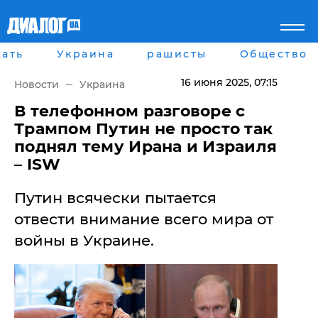
ать
Украина
рашисты
Общество
Главная
Города
Все новости
Донецк
16 июня 2025
, 07:15
Новости
Украина
рассея
Луганск
Мир
Киев
​В телефонном разговоре с
Беларусь
Харьков
Трампом Путин не просто так
Военное обозрение
Днепр
поднял тему Ирана и Израиля
Наука и Техника
Львов
– ISW
Экономика
Одесса
Мнение
Путин всячески пытается
Блоги
Пресса
отвести внимание всего мира от
Шоу-биз
войны в Украине.
Здоровье
Украина
Спорт
Культура
Война на Донбассе и в
Лайф стайл
Крыму
Здоровье