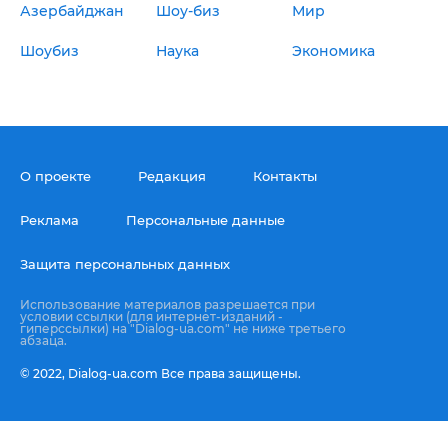
Азербайджан
Шоу-биз
Мир
Шоубиз
Наука
Экономика
О проекте
Редакция
Контакты
Реклама
Персональные данные
Защита персональных данных
Использование материалов разрешается при
условии ссылки (для интернет-изданий -
гиперссылки) на "Dialog-ua.com" не ниже третьего
абзаца.
© 2022,
Dialog-ua.сom
Все права защищены.