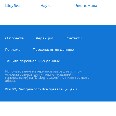
Шоубиз
Наука
Экономика
О проекте
Редакция
Контакты
Реклама
Персональные данные
Защита персональных данных
Использование материалов разрешается при
условии ссылки (для интернет-изданий -
гиперссылки) на "Dialog-ua.com" не ниже третьего
абзаца.
© 2022,
Dialog-ua.сom
Все права защищены.