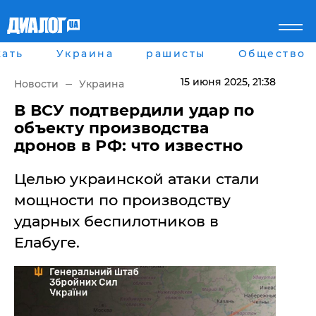
ать
Украина
рашисты
Общество
Главная
Города
Все новости
Донецк
15 июня 2025
, 21:38
Новости
Украина
рассея
Луганск
Мир
Киев
В ВСУ подтвердили удар по
Беларусь
Харьков
объекту производства
Военное обозрение
Днепр
дронов в РФ: что известно
Наука и Техника
Львов
Экономика
Одесса
Целью украинской атаки стали
Мнение
Блоги
мощности по производству
Пресса
ударных беспилотников в
Шоу-биз
Здоровье
Елабуге.
Украина
Спорт
Культура
Война на Донбассе и в
Лайф стайл
Крыму
Здоровье