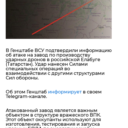
"ДНР"
Помощь проекту
"ЛНР"
Стиль Диалога
Оккупация Крыма
Шоу-биз
Новости Крыма
Культура
Донбасс
Общество
Армия Украины
Пресс-релизы
Авторское
Пресс-релизы
Мнение
В Генштабе ВСУ подтвердили информацию
об атаке на завод по производству
Блоги
ударных дронов в российской Елабуге
ИноСМИ
(Татарстан). Удар нанесен Силами
специальных операций во
взаимодействии с другими структурами
Сил обороны.
Об этом Генштаб
информирует
в своем
Telegram-канале.
Атакованный завод является важным
объектом в структуре вражеского ВПК.
Этот объект оккупанты используют для
изготовления, тестирования и запуска