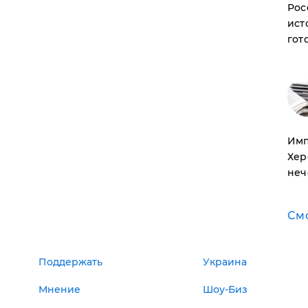
Рос
ист
гот
Имп
Хер
неч
См
Поддержать
Украина
Мнение
Шоу-Биз