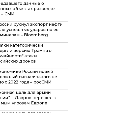
редавшего данные о
нных объектах разведке
 – СМИ
оссии рухнул экспорт нефти
ле успешных ударов по ее
миналам – Bloomberg
яки категорически
ергли версию Трампа о
учайности" атаки
сийских дронов
кономике России новый
вожный сигнал: такого не
о с 2022 года – росСМИ
конная цель для армии
сии", – Лавров перешел к
ямым угрозам Европе