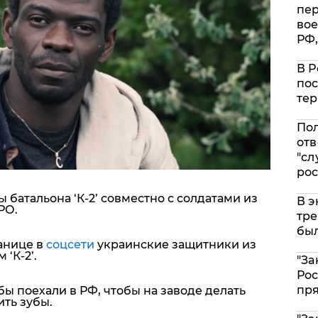
пе
вое
РФ,
В Р
пос
тер
Пол
отв
"сл
рос
 батальона ‘К-2’ совместно с солдатами из
В э
РО.
тре
был
анице в
соцсети
украинские защитники из
‘К-2’.
"За
Рос
пр
обы
поехали в РФ, чтобы на заводе делать
ить зубы.