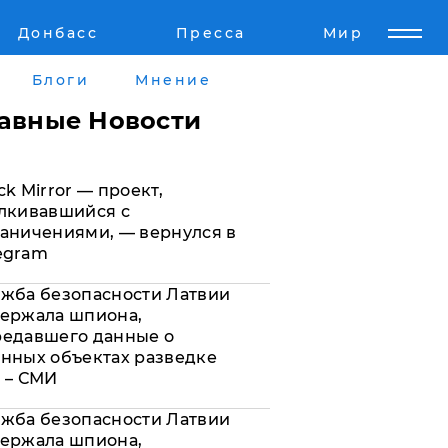
Донбасс
Пресса
Мир
Пресс-релизы
Авторское
Блоги
Мнение
Пресс-релизы
Мнение
лавные Новости
кту
Блоги
ck Mirror — проект,
а
ИноСМИ
лкивавшийся с
аничениями, — вернулся в
egram
жба безопасности Латвии
ержала шпиона,
редавшего данные о
нных объектах разведке
 – СМИ
жба безопасности Латвии
ержала шпиона,