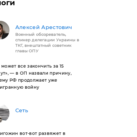
логи
Алексей Арестович
Военный обозреватель,
спикер делегации Украины в
ТКГ, внештатный советник
главы ОПУ
н может все закончить за 15
ут», — в ОП назвали причину,
ему РФ продолжает уже
игранную войну
Сеть
ригожин вот-вот развяжет в