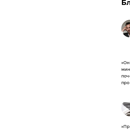
Б
​»О
мин
поч
про
​»П