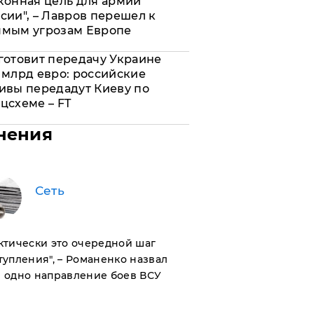
конная цель для армии
сии", – Лавров перешел к
ямым угрозам Европе
готовит передачу Украине
 млрд евро: российские
ивы передадут Киеву по
цсхеме – FT
нения
Сеть
актически это очередной шаг
тупления", – Романенко назвал
 одно направление боев ВСУ