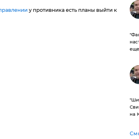
правлении
у противника есть планы выйти к
​"Ф
нас
еще
​"Ш
Сви
на 
См