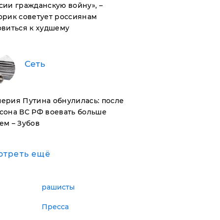
сии гражданскую войну», –
орик советует россиянам
овиться к худшему
Сеть
ерия Путина обнулилась: после
сона ВС РФ воевать больше
ем – Зубов
отреть ещё
рашисты
Пресса