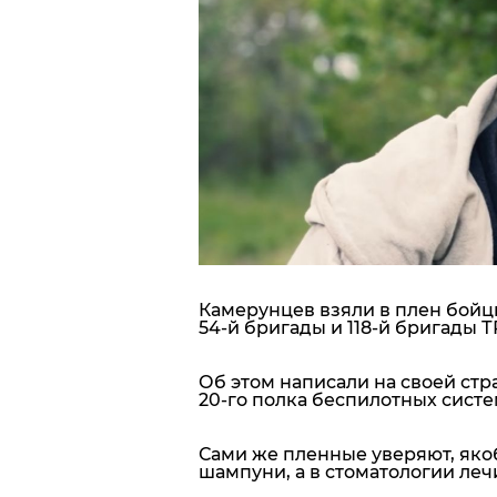
Блоги
Пресса
Шоу-биз
Здоровье
Украина
Камерунцев взяли в плен бойцы
Спорт
54-й бригады и 118-й бригады Т
Культура
Об этом написали на своей стр
20-го полка беспилотных систем 
Сами же пленные уверяют, як
шампуни, а в стоматологии леч