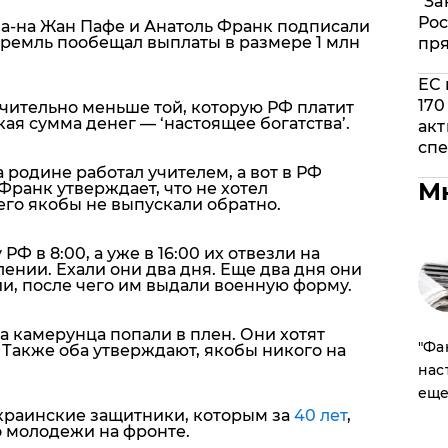
"За
Рос
на-на Жан Пафе и Анатоль Франк подписали
ремль пообещал выплаты в размере 1 млн
пр
ЕС 
170
ачительно меньше той, которую РФ платит
ая сумма денег — ‘настоящее богатства’.
акт
спе
 родине работал учителем, а вот в РФ
М
Франк утверждает, что не хотел
его якобы не выпускали обратно.
Ф в 8:00, а уже в 16:00 их отвезли на
нии. Ехали они два дня. Еще два дня они
и, после чего им выдали военную форму.
а камерунца попали в плен. Они хотят
​"Ф
. Также оба утверждают, якобы никого на
нас
еще
краинские защитники, которым за
40 лет
,
 молодежи на фронте.