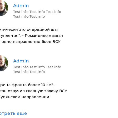
Admin
Test info Test info Test info
Test info Test info
актически это очередной шаг
тупления", – Романенко назвал
 одно направление боев ВСУ
Admin
Test info Test info Test info
Test info Test info
ирина фронта более 10 км", –
тан озвучил главную задачу ВСУ
Купянском направлении
отреть ещё