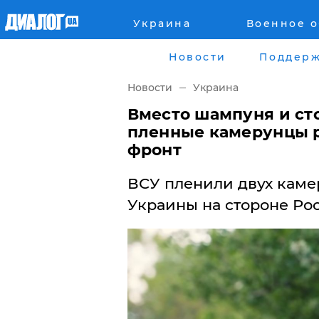
Украина
Военное 
Главная
Города
Новости
Поддерж
Все новости
Донецк
Новости
Украина
рассея
Луганск
Вместо шампуня и ст
пленные камерунцы р
Мир
Киев
фронт
Беларусь
Харьков
ВСУ пленили двух каме
Украины на стороне Ро
Военное обозрение
Днепр
Наука и Техника
Львов
Экономика
Одесса
Мнение