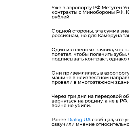
Уже в аэропорту РФ Метуген У
контракты с Минобороны РФ. К
рублей.
С одной стороны, эта сумма зн
россиянам, но для Камеруна так
Один из пленных заявил, что на
полетел, чтобы полечить зубы. 
подписывать контракт, однако 
Они приземлились в аэропорту Р
машине в неизвестном направле
провели в многоэтажном здани
Через три дня на передовой об
вернуться на родину, а не в РФ
войне не убили.
Ранее
Dialog.UA
сообщал, что у
озвучили мнение относительно