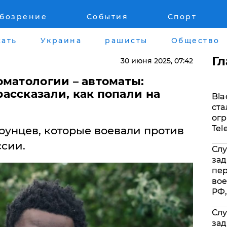
обозрение
События
Спорт
Война на Донбассе и в Крыму
Лайф стайл
ать
Украина
рашисты
Общество
"ДНР"
Здоровье
Г
30 июня 2025
, 07:42
"ЛНР"
Помощь прое
оматологии – автоматы:
ассказали, как попали на
Bla
Оккупация Крыма
Стиль Диалог
ста
огр
Новости Крыма
Шоу-биз
Tel
рунцев, которые воевали против
ссии.
Слу
Донбасс
Культура
зад
пе
Армия Украины
Общество
вое
РФ,
Слу
зад